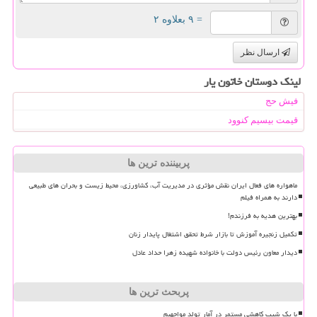
= ۹ بعلاوه ۲
ارسال نظر
لینک دوستان خاتون یار
فیش حج
قیمت بیسیم کنوود
پربیننده ترین ها
ماهواره های فعال ایران نقش مؤثری در مدیریت آب، کشاورزی، محیط زیست و بحران های طبیعی
دارند به همراه فیلم
بهترین هدیه به فرزندم!
تکمیل زنجیره آموزش تا بازار شرط تحقق اشتغال پایدار زنان
دیدار معاون رئیس دولت با خانواده شهیده زهرا حداد عادل
پربحث ترین ها
با یک شیب کاهشی مستمر در آمار تولد مواجهیم