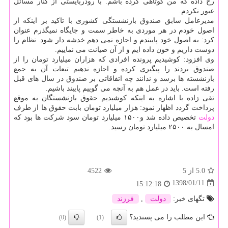
رخ داده كه من كوتاهی كرده باشم. با رودربایستی از كنار مسائل
عبور نكردم.
مدیرعامل سابق صندوق بازنشستگی كشوری با تاكید بر اینكه از
اصول خودم در هر موردی به خاطر سمت و جایگاه نمیگذرم عنوان
كرد: به اصول خود پایبندم و اجازه نمی دهم خدشه دار شود. نظام را
دوست داریم و خون داده ایم و از آن صیانت می نماییم.
وی افزود: كوشیدیم پرونده افرادی كه هزاران میلیارد تومان را از
صندوق بردند را پیگیری كرده و اجازه ندهیم تبعات آن به جمع
بازنشسته ها برسد و ندانند چه اتفاقاتی بر صندوق در سال های قبل
رفته است. باید در عمل هم به آنچه می گوییم پایبند باشیم.
تقی زاده با اشاره به اینكه كوشیدیم حقوق بازنشستگان به موقع
پرداخت گردد اظهار نمود: هزار میلیارد تومان بابت حقوق ها از طرف
دولت
تخصیص داده شد و۱۵۰۰ میلیارد تومان سود شركت ها بود كه
امسال به ۲۵۰۰ میلیارد تومان رسید.
5.0
از 5
4522
1398/01/11
15:12:18
تگهای خبر:
دولت
,
فرزند
این مطلب را می پسندید؟
(0)
(1)