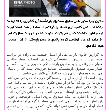
خاتون یار: مدیرعامل سابق صندوق بازنشستگی كشوری با اشاره به
اینكه ادعا نمی كنم جلوی فساد را گرفتم اما ساختار ضد فساد ایجاد
كردم اظهار داشت: كسی نمی تواند بگوید كه در این یك سال تخلفی
رخ داده كه من كوتاهی كرده باشم. با رودربایستی از كنار مسائل
عبور نكردم.
به گزارش خاتون یار به نقل از ایسنا، جمشید تقی زاده در مراسم
تودیع اش از صندوق بازنشستگی كشوری، انتصاب میعاد صالحی
بعنوان مدیرعامل جدید صندوق بازنشستگی كشوری را تبریك گفت و
اظهار نمود: صندوق بازنشستگی همانند فرزندی است كه از یادمان
نمی رود و همچنان برای رشد و تكامل آن تلاش می نماییم.
وی ادامه داد: از ذینفعان و بازنشستگان فرهیخته قدردانی می كنم.
تلاش ما این بود كه آنها در آرامش فكری باشند. در یك سال قبل حتی
اگر یك خلاف اتفاق افتاده باشد من میپذیرم برای اینكه می دانم
مدیرانم با همه وجود ایستادند و می دانم با چه مشقاتی كار كرده اند.
تقی زاده با اشاره به اینكه صندوق نیروی انسانی فرهیخته و خوبی
دارد اظهار داشت: ادعا نمی كنم جلوی فساد را گرفتم اما ساختار ضد
فساد ایجاد كردم و كسی نمی تواند بگوید كه در این یك سال تخلفی