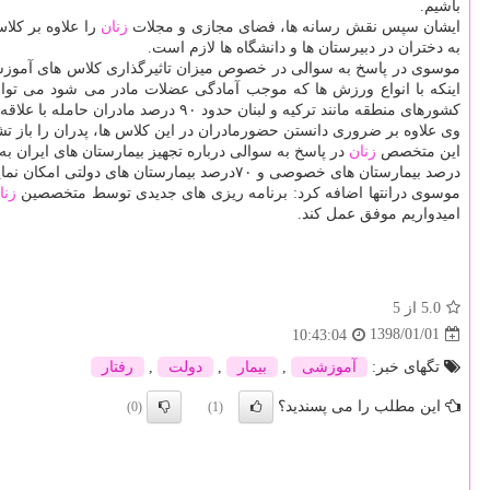
باشیم.
ایشان سپس نقش رسانه ها، فضای مجازی و مجلات
زنان
را علاوه بر كل
به دختران در دبیرستان ها و دانشگاه ها لازم است.
موسوی در پاسخ به سوالی در خصوص میزان تاثیرگذاری كلاس های آموزشی 
كشورهای منطقه مانند تركیه و لبنان حدود ۹۰ درصد مادران حامله با علاقه و اشتیاق در این كلاس ها شركت می كنند.
وی علاوه بر ضروری دانستن حضورمادران در این كلاس ها، پدران را باز ت
این متخصص
زنان
درصد بیمارستان های خصوصی و ۷۰درصد بیمارستان های دولتی امكان نمایش زایمان بی درد را داشته باشند.
موسوی درانتها اضافه كرد: برنامه ریزی های جدیدی توسط متخصصین
زنا
امیدواریم موفق عمل كند.
5.0
از 5
1398/01/01
10:43:04
تگهای خبر:
آموزشی
,
بیمار
,
دولت
,
رفتار
این مطلب را می پسندید؟
(0)
(1)