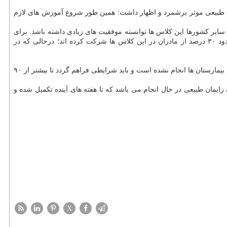
ن طبیعی موثر برشمرد و اظهار داشت: همین طور شروع آموزش های لازم
یر كشورها این كلاس ها توانسته موفقیت های زیادی داشته باشد. برای
اینكه با انواع ورزش ها كه موجب آمادگی عضلات مادر می شود می تواند تضمین كننده زایمانی راحت تر باشد. اما با عنایت به آمار سال قبل تنها حدود ۳۰ درصد از مادران در این كلاس ها شركت كرده اند؛ درحالی كه در
در پاسخ به سوالی درباره تجهیز بیمارستان های ایران به روش زایمان طبیعی بی درد اظهار داشت: هنوز پوشش این نوع زایمان در تمام بیمارستان ها انجام نشده است و باید شرایطی فراهم گردد تا بیشتر از ۹۰
ایمان طبیعی در حال انجام می باشد كه تا هفته های آینده تكمیل شده و
X