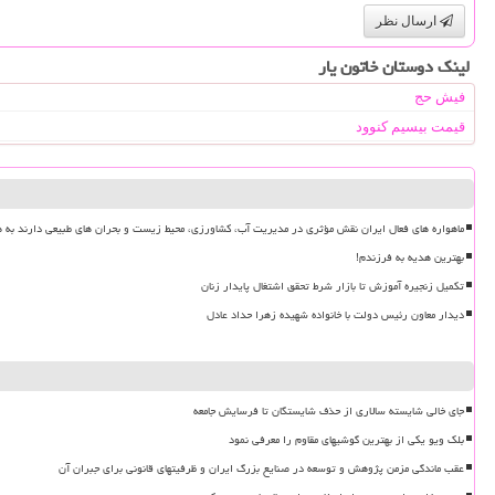
ارسال نظر
لینک دوستان خاتون یار
فیش حج
قیمت بیسیم کنوود
ماهواره های فعال ایران نقش مؤثری در مدیریت آب، کشاورزی، محیط زیست و بحران های طبیعی دارند به ه
بهترین هدیه به فرزندم!
تکمیل زنجیره آموزش تا بازار شرط تحقق اشتغال پایدار زنان
دیدار معاون رئیس دولت با خانواده شهیده زهرا حداد عادل
جای خالی شایسته سالاری از حذف شایستگان تا فرسایش جامعه
بلک ویو یکی از بهترین گوشیهای مقاوم را معرفی نمود
عقب ماندگی مزمن پژوهش و توسعه در صنایع بزرگ ایران و ظرفیتهای قانونی برای جبران آن