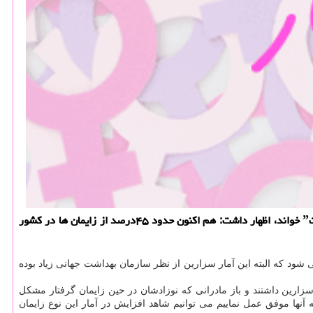
خاتون یار: رئیس انجمن متخصصین زنان ایران با اشاره به آنچه كه ˮافزایش ۱۰ درصدی در زایمان های طبیعی به دنبال اجرای طرح تحول نظام سلامتˮ خواند، اظهار داشت: هم اكنون حدود ۴۵درصد از زایمان ها در كشور
و ۵۵ درصد آنها به صورت طبیعی انجام می شود كه البته این آمار سزارین از نظر سازمان بهداشت جهانی زیاد بوده
زارین داشتند و باز مادرانی كه نوزادشان در حین زایمان گرفتار مشكل
ها موفق عمل نماییم می توانیم شاهد افزایش در آمار این نوع زایمان