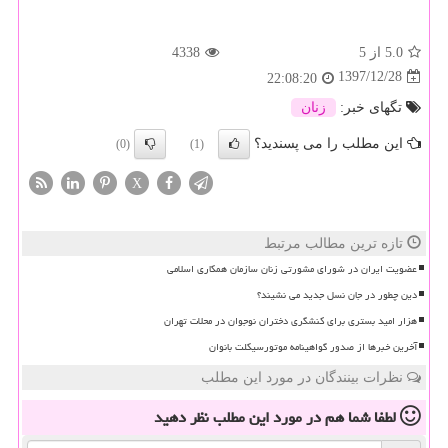
5.0
از 5
4338
1397/12/28
22:08:20
تگهای خبر:
زنان
این مطلب را می پسندید؟
(0)
(1)
X
تازه ترین مطالب مرتبط
عضویت ایران در شورای مشورتی زنان سازمان همکاری اسلامی
دین چطور در جان نسل جدید می نشیند؟
هزار امید بستری برای کنشگری دختران نوجوان در محلات تهران
آخرین خبرها از صدور گواهینامه موتورسیکلت بانوان
نظرات بینندگان در مورد این مطلب
لطفا شما هم
در مورد این مطلب
نظر دهید