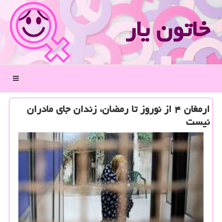
خاتون یار
منو
ارمغان ۴ از نوروز تا رمضان، زندان جای مادران
نیست