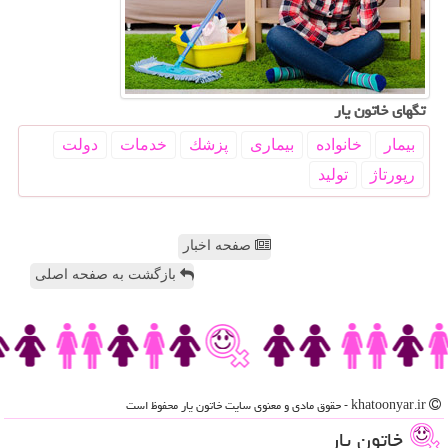
تگهای خاتون یار
بیمار
خانواده
بیماری
پزشك
خدمات
دولت
رپورتاژ
تولید
صفحه اخبار
بازگشت به صفحه اصلی
khatoonyar.ir - حقوق مادی و معنوی سایت خاتون یار محفوظ است
خاتون یار