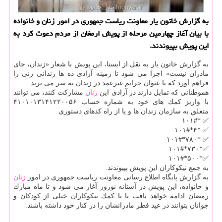
به گزارش خاتون یار معاونت ریاست جمهوری در امور زنان و خانواده
با بیان آغاز چهارمین مرحله از پویش ارمغان از مردم دعوت كرد به
این پویش بپیوندند.
به گزارش خاتون یار به نقل از ایسنا، این پویش با شعار «زندان، جای
مادران نیست» اجرا می شود تا زمینه آزادی ده ها زندانی زنی را
فراهم آورد كه با عنوان جرایم غیرعمد در زندان به سر می برند.
هموطنانی كه تمایل دارند در آزادی این
زنان
مشاركت كنند، می توانند
با واریز كمك های خود به شماره حساب ۴۱۰۱۰۱۳۱۴۱۲۲۰۰۵۶
متعلق به سازمان زندان ها و یا از راه كدهای دستوری
✅ *۱۰۱#
✅ *۴*۱۰۱#
✅ *۷۸۰*۱۰۱#
✅*۷۳۰*۱۰۱#
✅*۵۰۰*۱۰۱#
به جمع نیكوكاران این پویش بپیوندند.
به گزارش پایگاه اطلاع رسانی معاونت ریاست جمهوری در امور
زنان
و خانواده، این پویش در آستانه نوروز آغاز می شود و تا ماه مبارك
رمضان ادامه خواهد یافت تا با كمك نیكوكاران خیلی از كودكان و
جوانان بتوانند در عید فطر مادرانشان را در كنار خود داشته باشند.