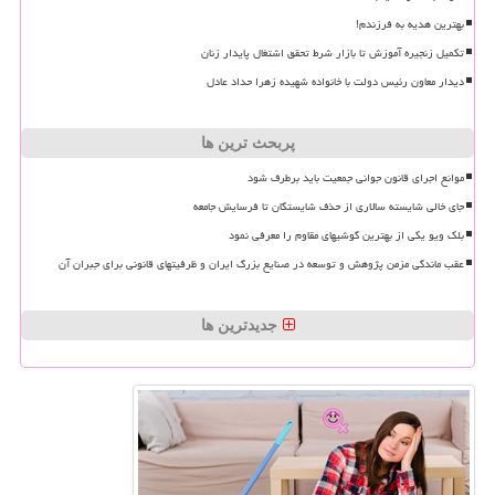
بهترین هدیه به فرزندم!
تکمیل زنجیره آموزش تا بازار شرط تحقق اشتغال پایدار زنان
دیدار معاون رئیس دولت با خانواده شهیده زهرا حداد عادل
پربحث ترین ها
موانع اجرای قانون جوانی جمعیت باید برطرف شود
جای خالی شایسته سالاری از حذف شایستگان تا فرسایش جامعه
بلک ویو یکی از بهترین گوشیهای مقاوم را معرفی نمود
عقب ماندگی مزمن پژوهش و توسعه در صنایع بزرگ ایران و ظرفیتهای قانونی برای جبران آن
جدیدترین ها