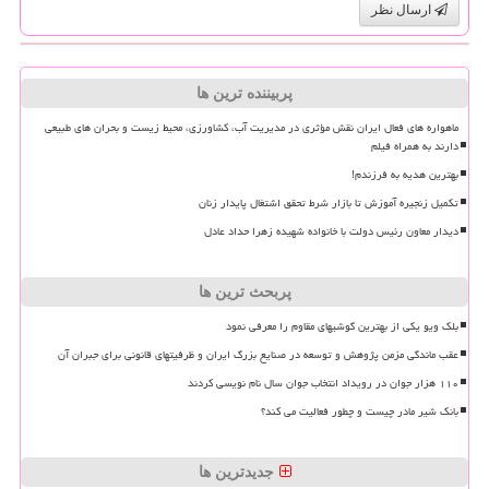
ارسال نظر
پربیننده ترین ها
ماهواره های فعال ایران نقش مؤثری در مدیریت آب، کشاورزی، محیط زیست و بحران های طبیعی
دارند به همراه فیلم
بهترین هدیه به فرزندم!
تکمیل زنجیره آموزش تا بازار شرط تحقق اشتغال پایدار زنان
دیدار معاون رئیس دولت با خانواده شهیده زهرا حداد عادل
پربحث ترین ها
بلک ویو یکی از بهترین گوشیهای مقاوم را معرفی نمود
عقب ماندگی مزمن پژوهش و توسعه در صنایع بزرگ ایران و ظرفیتهای قانونی برای جبران آن
۱۱۰ هزار جوان در رویداد انتخاب جوان سال نام نویسی کردند
بانک شیر مادر چیست و چطور فعالیت می کند؟
جدیدترین ها