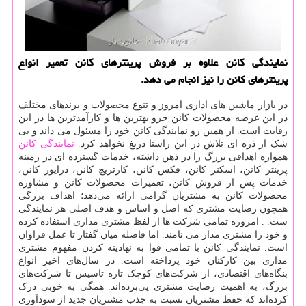
نمایندگی كانن علاوه بر فروش پرینترهای كانن تعمیر انواع
پرینترهای كانن را نیز انجام می دهد.
در بازار ماشین های اداری امروز و تنوع محصولات و برندهای مختلف
در این عرصه محصولات کانن جزو بهترین ها و کارآمدترین ها در این
رقابت است. از همین رو نمایندگی کانن خود را مسئول می داند و بی
شک از ذره ای تلاش در این راستا دریغ نخواهد کرد
. نمایندگی کانن
همواره اهدافی بزرگ را در ذهن داشته، خدمات گسترده ای در زمینه
پرینتر کانن، اسکنر کانن، فکس کانن، کارتریچ کانن، درایور کانن،
خدمات پس از فروش کانن، تعمیرات محصولات کانن و مشاوره
محصولات کانن به مشتریان گرامی ارائه می‌دهد؛ اهداف بزرگی
همچون رضایت مشتری که اصل و اساس و هدف اصلی هر نمایندگی
ست. . امروزه تمامی شرکت ها از لفظ مشتری مداری استفاده کرده
و خود را مشتری مدار می نامند. اما فاصله میان گفتار تا عمل فراوان
است. نمایندگی کانن با تمامی قوا به نهادینه کردن مفهوم مشتری
مداری بین کارکنان خود پرداخته است. در سال‌های اخیر انواع
بنگاه‌های اقتصادی، از شرکت‌های کوچک تازه‌ تاسیس تا شرکت‌های
بزرگ، به اهمیت رضایت مشتری پی‌برده‌اند. همگی به خوبی درک
کرده‌اند که حفظ مشتریان نسبت به جذب مشتریان جدید از سودآوری