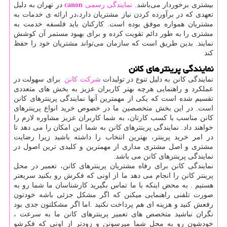
بیشتری برخوردار می‌باشد.
نمایندگی رسمی
canon
در تهران به دلیل
تعهدی که در برآورده کردن نیاز مشتریان دارد،در ارائه ی خدمات به
مشتریان همواره موفق بوده است. کارکنان باید فلسفه خدمت به
مشتری را به طور دائم تقویت کرده و برای بهبود مستمر آن کوشش
نمایند. بدین طریق است که سازمان می‌تواند مشتریان خود را حفظ
کند
نمایندگی پرینترهای کانن
نمایندگی کانن به دلیل تنوع در تولیدات
شرکت کانن
برای سهولت در
عملکرد و راهنمایی هرچه بهتر کاربران عزیز به بخش های متعددی
تقسیم شده است که یکی از مهمترین آنها نمایندگی پرینترهای کانن
است. در این بخش متخصصین ما در خصوص خرید انواع پرینترهای
کانن مناسب با کسب کارتان، به شما کاربران عزیز مشاوره لازم را
خواهند داد. نمایندگی پرینترهای کانن به شما این امکان را می دهد تا
در امر خرید پرینتر، بهترین انتخاب را داشته باشید زیرا رضایت
مشتری و اصل مشتری مداری از مهمترین و کلیدی ترین اصول در
نمایندگی پرینترهای کانن می باشد.
نمایندگی کانن برای رفاه مشتریان پرینترهای کانن، تعمیر در محل
پرینتر کانن را انجام می دهد ما از اونی که فکرش رو بکنید سریعتر
هستیم . به محض اینکه با ما تماس بگیرید کارشناسان ما شما رو به
صورت تلفنی راهنمایی میکنن که اگر مشکل جزئی باشه خودتون
رفعش کنید و هزینه ای هم پرداخت نکنید .اما اگر مشکلتون جدی بود
نگران نباشید متخصص های تعمیر پرینترهای کانن ما به سرعت ،
خودشون رو به محل شما میرسونن و زودتر از اونی که فکرشو