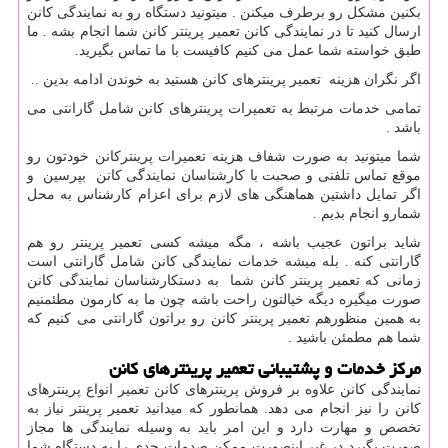
بکنین مشکل رو برطرف میکنن . میتونید دستگاه رو به نمایندگی کانن
ارسال کنید تا در نمایندگی کانن تعمیر پرینتر کانن شما انجام بشه . ما
طبق خواسته شما عمل می کنیم کافیست با ما تماس بگیرید.
اگر نگران هزینه تعمیر پرینترهای کانن هستید به خوندن ادامه بدین ..
تمامی خدمات مرتبط به تعمیرات پرینترهای کانن شامل گارانتی می
باشد .
شما میتونید به صورت شفاف هزینه تعمیرات پرینترکانن خودتون رو
موقع تماس تلفنی و صحبت با کارشناسان نمایندگی کانن بپرسین و
اگر تمایل داشتین هماهنگی های لازم برای اعزام کارشناس به محل
شمارو انجام بدیم .
شاید براتون عجیب باشه ، مگه میشه کسی تعمیر پرینتر رو هم
گارانتی کنه . بله میشه خدمات نمایندگی کانن شامل گارانتی است
زمانی که تعمیر پرینتر کانن شما به دستکارشناسان نمایندگی کانن
صورت میگیره دیگه خیالتون راحت باشه چون ما به کارمون مطئمنیم
به همین منظورهم تعمیر پرینتر کانن رو براتون گارانتی می کنیم که
شما هم مطمئن باشید .
مرکز خدمات و پشتیبانی تعمیر پرینترهای کانن
نمایندگی کانن علاوه بر فروش پرینترهای کانن تعمیر انواع پرینترهای
کانن را نیز انجام می دهد. همانطور که میدانید تعمیر پرینتر نیاز به
تخصص و مهارت دارد و این امر باید به وسیله نمایندگی ها مجاز
صورت بگیرد در غیر اینصورت ممکن صدمات جدی را به دستگاه شما