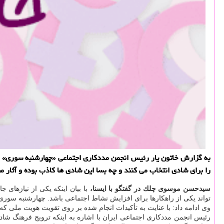
به گزارش خاتون یار رئیس انجمن مددكاری اجتماعی «چهارشنبه سوری» ر
را برای شادی انتخاب می كنند و چه بسا این شادی ها كاذب بوده و آثار 
سیدحسن موسوی چلك در گفتگو با ایسنا،
با بیان اینكه یكی از نیازهای
تواند یكی از راهكارها برای افزایش نشاط اجتماعی باشد. چهارشنبه سوری 
وی ادامه داد: با عنایت به تأكیدات انجام شده بر روی تقویت هویت مل
رئیس انجمن مددكاری اجتماعی ایران با اشاره به اینكه ترویج فرهنگ شا