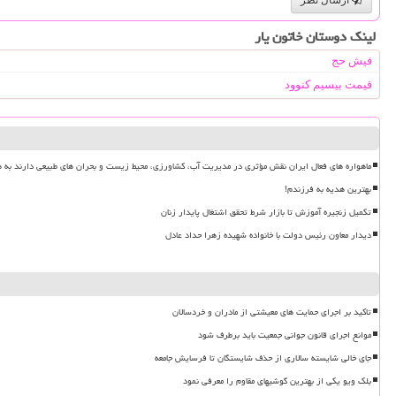
لینک دوستان خاتون یار
فیش حج
قیمت بیسیم کنوود
ماهواره های فعال ایران نقش مؤثری در مدیریت آب، کشاورزی، محیط زیست و بحران های طبیعی دارند به ه
بهترین هدیه به فرزندم!
تکمیل زنجیره آموزش تا بازار شرط تحقق اشتغال پایدار زنان
دیدار معاون رئیس دولت با خانواده شهیده زهرا حداد عادل
تاکید بر اجرای حمایت های معیشتی از مادران و خردسالان
موانع اجرای قانون جوانی جمعیت باید برطرف شود
جای خالی شایسته سالاری از حذف شایستگان تا فرسایش جامعه
بلک ویو یکی از بهترین گوشیهای مقاوم را معرفی نمود