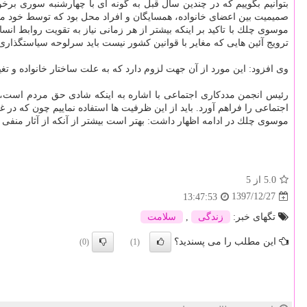
بتوانیم بگوییم كه در چندین سال قبل به گونه ای با چهارشنبه سوری بر
صمیمیت بین اعضای خانواده، همسایگان و افراد محل بود كه توسط خود م
موسوی چلك با تاكید بر اینكه بیشتر از هر زمانی نیاز به تقویت روابط ان
ترویج آئین هایی كه مغایر با قوانین كشور نیست باید سرلوحه سیاستگذاری ه
وی افزود: این مورد از آن جهت لزوم دارد كه به علت ساختار خانواده و 
رئیس انجمن مددكاری اجتماعی با اشاره به اینكه شادی حق مردم است، ا
اجتماعی را فراهم آورد. باید از این ظرفیت ها استفاده نماییم چون كه در
موسوی چلك در ادامه اظهار داشت: بهتر است بیشتر از آنكه از آثار منفی
5.0
از 5
1397/12/27
13:47:53
تگهای خبر:
زندگی
,
سلامت
این مطلب را می پسندید؟
(0)
(1)