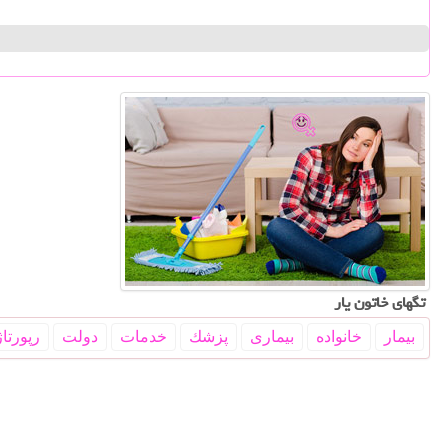
تگهای خاتون یار
بیمار
خانواده
بیماری
پزشك
خدمات
دولت
رپورتاژ