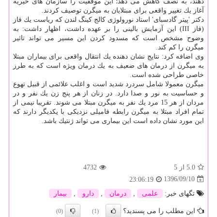
دهند، به نصف كاهش می دهد؛ این موفقیت را سازمان های خیریه
آغاز یك تغییر واقعی برای مبتلایان به میگرن توصیف كردند.
دكتر 'پیتر گادسبای' استاد نورولوژی كالج كینگ لندن كه ریاست یك فاز
(فاز III) این آزمایش بالینی را بر عهده داشت، اظهار داشت: به
وضوح مشخص است كه مسدود كردن این مسیر می تواند تاثیر
میگرن را كم كند.
وی اضافه كرد: نتایج نشان دهنده یك انتقال واقعی برای بیماران مبتلا
به میگرن از درمان های ضعیف به یك درمان ویژه است كه به طرز
خاصی طراحی شده است.
میگرن معمولا شامل سردرد شدید است و اغلب علائمی از قبیل تهوع
و حساسیت به نور و صدا دارد. در زنان از هر پنج زن یك نفر و در
مردان از هر 15 مرد یك نفر به میگرن مبتلا می شوند. تقریبا نیمی از
تمام افراد مبتلا به میگرن رابطه فامیلی نزدیكی با یكدیگر دارند كه
این مورد نشان داده است این بیماری می تواند ژنتیك باشد.
5.0
از 5
4732
1396/09/10
23:06:19
تگهای خبر:
علمی
,
درمان
,
دارو
,
بیمار
این مطلب را می پسندید؟
(0)
(1)