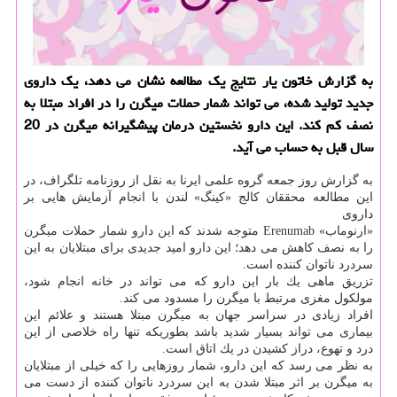
به گزارش خاتون یار نتایج یك مطالعه نشان می دهد، یك داروی
جدید تولید شده، می تواند شمار حملات میگرن را در افراد مبتلا به
نصف كم كند. این دارو نخستین درمان پیشگیرانه میگرن در 20
سال قبل به حساب می آید.
به گزارش روز جمعه گروه علمی ایرنا به نقل از روزنامه تلگراف، در
این مطالعه محققان كالج «كینگ» لندن با انجام آزمایش هایی بر
داروی
«ارنوماب» Erenumab متوجه شدند كه این دارو شمار حملات میگرن
را به نصف كاهش می دهد؛ این دارو امید جدیدی برای مبتلایان به این
سردرد ناتوان كننده است.
تزریق ماهی یك بار این دارو كه می تواند در خانه انجام شود،
مولكول مغزی مرتبط با میگرن را مسدود می كند.
افراد زیادی در سراسر جهان به میگرن مبتلا هستند و علائم این
بیماری می تواند بسیار شدید باشد بطوریكه تنها راه خلاصی از این
درد و تهوع، دراز كشیدن در یك اتاق است.
به نظر می رسد كه این دارو، شمار روزهایی را كه خیلی از مبتلایان
به میگرن بر اثر مبتلا شدن به این سردرد ناتوان كننده از دست می