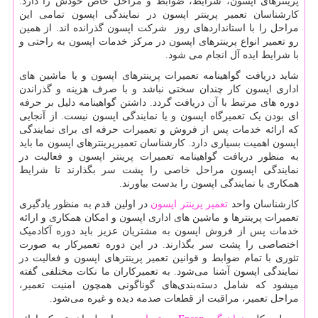
پرینترهای اپسون، شرایط، ضوابط و مراحل خاص خودش را دارد.
کارشناسان تعمیر پرینتر اپسون در نمایندگی اپسون تمامی این
مراحل را با استانداردهای روز شرکت اپسون گذرانده اند. از همین
رو تعمیر انواع پرینترهای اپسون در مرکز خدمات اپسون به راحتی و
با شرایط ایده آل انجام می شود.
شاید دریافت گواهینامه تعمیرات پرینترهای اپسون و یا ماشین های
اداری اپسون کار چندان سختی نباشد و با صرف هزینه و گذراندن
دوره های مرتبط با آن دریافت گردد. داشتن گواهینامه دلیل بر حرفه
ای بودن یک تعمیرگاه اپسون و یا نمایندگی اپسون نیست. از آنجایی
که ارائه خدمات پس از فروش و تعمیرات حرفه ای برای نمایندگی
اپسون اهمیت بسیاری دارد. کارشناسان تعمیرپرینترهای اپسون ما باید
به منظور دریافت گواهینامه تعمیرات پرینتر اپسون و فعالیت در
نمایندگی اپسون مراحل خاصی را پشت سر بگذارند تا شرایط
همکاری با نمایندگی اپسون را بدست بیاورند.
کارشناسان واحد
تعمیر پرینتر اپسون
در اولین قدم به منظور یادگیری
تعمیرات پرینترها و ماشین های اداری اپسون و امکان همکاری و ارائه
خدمات پس از فروش اپسون به مشتریان عزیز باید دوره آکادمیک
اختصاصی را پشت سر بگذارند. در این دوره تعمیرکار به صورت
تئوری با تمام ضوابط و قوانین تعمیر پرینترهای اپسون و فعالیت در
نمایندگی اپسون آشنا می‌شود. به تعمیرکاران ما نکات مختلفی گفته
میشود که شامل دسته‌بندی‌های گوناگونی همچون امنیت تعمیر،
مراحل تعمیر، مراقبت از قطعات صدمه دیده و غیره می‌شود.