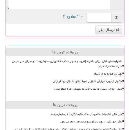
= ۲ بعلاوه ۳
ارسال نظر
پربیننده ترین ها
ماهواره های فعال ایران نقش مؤثری در مدیریت آب، کشاورزی، محیط زیست و بحران های طبیعی
دارند به همراه فیلم
بهترین هدیه به فرزندم!
تکمیل زنجیره آموزش تا بازار شرط تحقق اشتغال پایدار زنان
دیدار معاون رئیس دولت با خانواده شهیده زهرا حداد عادل
پربحث ترین ها
جای خالی شایسته سالاری از حذف شایستگان تا فرسایش جامعه
بلک ویو یکی از بهترین گوشیهای مقاوم را معرفی نمود
عقب ماندگی مزمن پژوهش و توسعه در صنایع بزرگ ایران و ظرفیتهای قانونی برای جبران آن