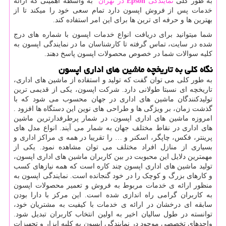
به طور کلی
نمایندگی
Epson
در تهران
به واسطه اهمیتی که ارائه
خدمات پس از فروش اپسون دارد تمام سعی خود را میکند تا از
بهترین ها و حرفه ای ترین ها برای این امر استفاده کند.
شما میتوانید برای دریافت انواع خدمات اپسون با شماره های درج
شده در سایت، تماس گرفته تا کارشناسان ما در نمایندگی اپسون به
کلیه سوالات شما در خصوص محصولات اپسون پاسخ دهند.
نگاه کلی به تاریخچه ماشین های اداری اپسون
به طور کلی می توان گفت که تولید و استفاده از ماشین های اداری،
تاریخچه ای نسبتا طولانی دارد. شرکت اپسون، یکی از قدیمی ترین
تولیدکنندگان ماشین های اداری در جهان محسوب می شود که با
گذشت زمان، بر ویژگی ها و طراحی های نوین این دستگاه ها افزود .
امروزه ماشین های اداری اپسون، در شمار پرطرفدارترین ماشین
های اداری در نقاط مختلف جهان به شمار می آیند. انواع مدل های
پرینتر، فکس، چاپگر، اسکنر و … را تقریبا در همه ی مراکز اداری و
بسیاری از منازل افراد مختلف می توان مشاهده نمود. یکی از
مهمترین دلایل این محبوبت در بین کاربران ماشین های اداری اپسون،
تولید ماشین های اداری اپسون چند کاره است که همه نیازهای کسب
و کارهای بزرگ و کوچک را در خود گنجانده است. نمایندگی اپسون به
منظور ارائه ی خدمات مربوط به فروش و تعمیر محصولات اپسون
به کاربران گرامی راه اندازی شده است. این مرکز با دارا بودن
سابقه ای درخشان در ارائه ی خدمات با کیفیت به مشتریان خود،
توانسته در طول سالیان اخیر به اولین انتخاب کاربران تبدیل شود.
واحدهای تخصصی موجود در نمایندگی اپسون به کلیه ابزار و تجهیزات