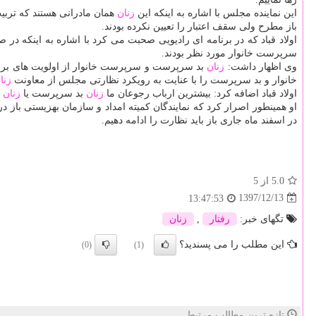
این نماینده مجلس با اشاره به اینكه این
زنان
باز مطرح ولی سقف اعتبار را تعیین نكرده بودند.
اولاد قباد كه در برنامه ای رادیویی صحبت می كرد با اشاره به اینكه در
سرپرست خانوار مورد نظر بودند.
وی اظهار داشت:
زنان
بد سرپرست و سرپرست خانوار از اولویت های بر
خانوار و بد سرپرست را با عنایت به رویكرد نظارتی مجلس از معاونت
زنا
اولاد قباد اضافه كرد: بیشترین ارباب رجوعان ما
زنان
بد سرپرست یا
زنان
س
او همینطور اصرار كرد كه نمایندگان كمیته امداد و سازمان بهزیستی باز در این جلسات حض
در اسفند ماه جاری باز باید نظارت را ادامه دهیم.
5.0
از 5
1397/12/13
13:47:53
تگهای خبر:
رفتار
,
زنان
این مطلب را می پسندید؟
(0)
(1)
تازه ترین مطالب مرتبط