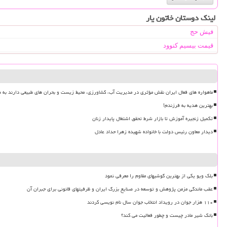
لینک دوستان خاتون یار
فیش حج
قیمت بیسیم کنوود
ماهواره های فعال ایران نقش مؤثری در مدیریت آب، کشاورزی، محیط زیست و بحران های طبیعی دارند به ه
بهترین هدیه به فرزندم!
تکمیل زنجیره آموزش تا بازار شرط تحقق اشتغال پایدار زنان
دیدار معاون رئیس دولت با خانواده شهیده زهرا حداد عادل
بلک ویو یکی از بهترین گوشیهای مقاوم را معرفی نمود
عقب ماندگی مزمن پژوهش و توسعه در صنایع بزرگ ایران و ظرفیتهای قانونی برای جبران آن
۱۱۰ هزار جوان در رویداد انتخاب جوان سال نام نویسی کردند
بانک شیر مادر چیست و چطور فعالیت می کند؟