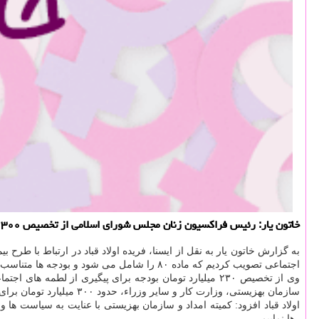
خاتون یار: رئیس فراكسیون زنان مجلس شورای اسلامی از تخصیص ۳۰۰ میلیارد تومان در چارچوب برنامه ششم و بودجه ۹۸ برای بیمه زنان سرپرست خانوار و زنان بد سرپرست آگاهی داد.
به گزارش خاتون یار به نقل از ایسنا، فریده اولاد قباد در ارتباط با طرح بی
اجتماعی تصویب كردیم كه ماده ۸۰ را شامل می شود و بودجه ها متناسب با این برنامه تخصص می یابد.
وی از تخصیص ۲۳۰ میلیارد تومان بودجه برای پیگیری از لطمه های اجتماعی در بودجه سال جاری سخن گفت و اضافه كرد: برای بودجه ۹۸ با عنایت به جلسات كمیسیون های تخصصی همچون جلسه فراكسیون
سازمان بهزیستی، وزارت كار و سایر وزراء، حدود ۳۰۰ میلیارد تومان برای بیمه
اولاد قباد افزود: كمیته امداد و سازمان بهزیستی با عنایت به سیاست ها
رها نماییم.