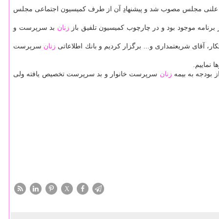
 بر عهده دارند، تصریح كرد: بودجه ۳۰۰ میلیارد تومانی در صحن علنی مجلس مصوب شد و پیشنهادِ آن از طرف كمیسیون اجتماعی مجلس
ر برنامه موجود بود و در چارچوب كمیسیون تلفیق باز
زنان
بد سرپرست و
ار، آقای شریعتمداری و... برگزار كردیم و بانك اطلاعاتی
زنان
سرپرست
 نماییم.
زنان
سرپرست خانوار و بد سرپرست تخصیص یافته ولی
X