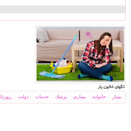
تگهای خاتون یار
بیمار
خانواده
بیماری
پزشك
خدمات
دولت
رپورتاژ