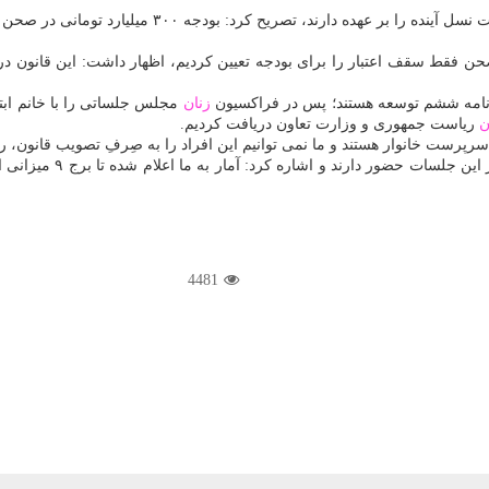
همان مادرانی هستند كه تربیت نسل آینده را
 صحن فقط سقف اعتبار را برای بودجه تعیین كردیم، اظهار داشت: این قانون د
نامه ششم توسعه هستند؛ پس در فراكسیون
زنان
مجلس جلساتی را با خانم ابتك
ن
ریاست جمهوری و وزارت تعاون دریافت كردیم.
رپرست خانوار هستند و ما نمی توانیم این افراد را به صِرفِ تصویب قانون، رها
ور دارند و اشاره كرد: آمار به ما اعلام شده تا برج ۹ میزانی از بودجه به بیمه
4481