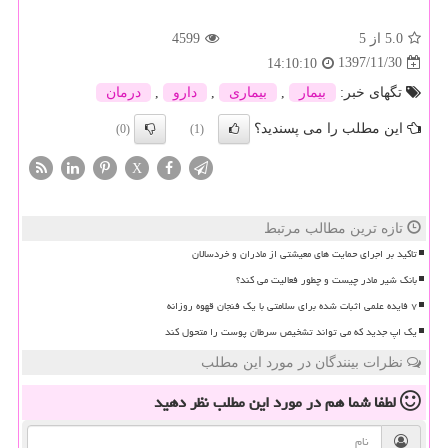
5.0
از 5
4599
1397/11/30
14:10:10
تگهای خبر:
بیمار
,
بیماری
,
دارو
,
درمان
این مطلب را می پسندید؟
(0)
(1)
X
تازه ترین مطالب مرتبط
تاکید بر اجرای حمایت های معیشتی از مادران و خردسالان
بانک شیر مادر چیست و چطور فعالیت می کند؟
۷ فایده علمی اثبات شده برای سلامتی با یک فنجان قهوه روزانه
یک اپ جدید که می تواند تشخیص سرطان پوست را متحول کند
نظرات بینندگان در مورد این مطلب
لطفا شما هم
در مورد این مطلب
نظر دهید