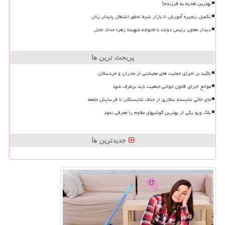
بهترین هدیه به فرزندم!
تکمیل زنجیره آموزش تا بازار شرط تحقق اشتغال پایدار زنان
دیدار معاون رئیس دولت با خانواده شهیده زهرا حداد عادل
پربحث ترین ها
تاکید بر اجرای حمایت های معیشتی از مادران و خردسالان
موانع اجرای قانون جوانی جمعیت باید برطرف شود
جای خالی شایسته سالاری از حذف شایستگان تا فرسایش جامعه
بلک ویو یکی از بهترین گوشیهای مقاوم را معرفی نمود
جدیدترین ها