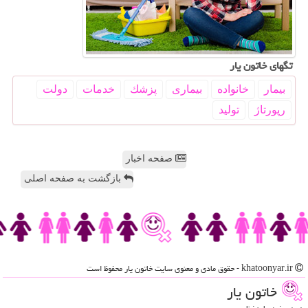
تگهای خاتون یار
بیمار
خانواده
بیماری
پزشك
خدمات
دولت
رپورتاژ
تولید
صفحه اخبار
بازگشت به صفحه اصلی
khatoonyar.ir - حقوق مادی و معنوی سایت خاتون یار محفوظ است
خاتون یار