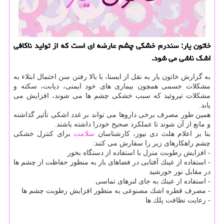
خاتون یار: سندرم خشكی چشم عارضه ای است كه از تولید ناكافی
اشك ناشی می شود.
به گزارش خاتون یار به نقل از ایسنا، با بالا رفتن سن احتمال ابتلاء به
مشكلات جسمی همچون بیماری های خود ایمنی، دیابت، سكته و
مشكلات تیروئید كه سبب خشكی چشم ها می شوند، افزایش می
یابد.
همین طور مصرف برخی داروها می تواند بر غدد اشكی تأثیر گذاشته
و مانع از آن شوند تا عملكرد صحیح خودرا داشته باشند.
بنا بر اعلام هلث دی نیوز، كارشناسان
سلامت
برای كنترل خشكی
چشم راهكارهای زیر را سفارش می كنند:
- افزایش رطوبت منزل با استفاده از دستگاه بخور
- استفاده از عینك آفتابی در فضاهای باز به منظور حفاظت از چشم ها
در مقابل نور خورشید
- استفاده از عینك به جای لنزهای تماسی
- مصرف قطره اشك مصنوعی به منظور افزایش رطوبت چشم ها
- رعایت نظافت پلك ها