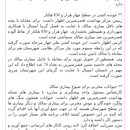
دارد.
** جونده كشی در سطح چهار هزار و 830 هكتار
رییس مركز بهداشت قصرشیرین اظهار داشت: برای مقابله با پشه
های ناقل بیماری سالك با عنایت به فصل گرما امسال با همكاری
شهرداری و همینطور بخشداری، چهار هزار و 830 هكتار از نقاط آلوده
قصرشیرین ضد بیماری سالك سمپاشی شده است.
كرمی اظهار داشت: این جونده كشی طی چهار مرحله صورت گرفته
كه در این رابطه سموم مورد نیاز مراكز نظامی شهرستان هم برای
مقابله با سالك تامین شده است.
وی، همینطور از تحویل توری برای مقابله با عامل بیماری سالك در
محله های حاشیه نشین قصرشیرین به تعداد 74 عدد اطلاع داد كه این
مهم در تابستان امسال با عنایت به گرمای این شهرستان مرزی
صورت گرفته است.
** حیوانات مخزنی برای شیوع بیماری سالك
كارشناس مسئول واحد پیشگیری و مبارزه با بیماری های شبكه
بهداشت قصرشیرین هم اظهار داشت: حیوانات همچون سگ های
ولگرد جوندگان و موش مخزنی برای بیماری سالك و دیگر بیماری ها
در سطح شهرستان هستند كه در جهت جمع آوری آنها باید اقدام گردد
كه البته در این خصوص كمیته اتلاف برنامه های بسیار خوبی را در
دستور كار داشته و دارد.
بیژن میرزایی اضافه كرد: لایه روبی كانال های آبرسانی، جمع آوری و