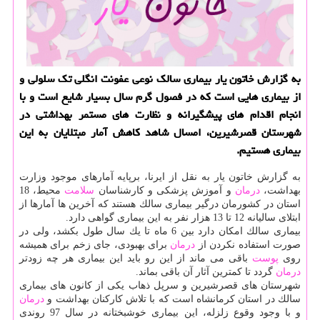
به گزارش خاتون یار بیماری سالك نوعی عفونت انگلی تك سلولی و
از بیماری هایی است كه در فصول گرم سال بسیار شایع است و با
انجام اقدام های پیشگیرانه و نظارت های مستمر بهداشتی در
شهرستان قصرشیرین، امسال شاهد كاهش آمار مبتلایان به این
بیماری هستیم.
به گزارش خاتون یار به نقل از ایرنا، برپایه آمارهای موجود وزارت
بهداشت،
درمان
و آموزش پزشكی و كارشناسان
سلامت
محیط، 18
استان در كشورمان درگیر بیماری سالك هستند كه آخرین ها آمارها از
ابتلای سالیانه 12 تا 13 هزار نفر به این بیماری گواهی دارد.
بیماری سالك امكان دارد بین 6 ماه تا یك سال طول بكشد، ولی در
صورت استفاده نكردن از
درمان
برای بهبودی، جای زخم برای همیشه
روی
پوست
باقی می ماند از این رو باید این بیماری هر چه زودتر
درمان
گردد تا كمترین آثار آن باقی بماند.
شهرستان های قصرشیرین و سرپل ذهاب یكی از كانون های بیماری
سالك در استان كرمانشاه است كه با تلاش كاركنان بهداشت و
درمان
و با وجود وقوع زلزله، این بیماری خوشبختانه در سال 97 روندی