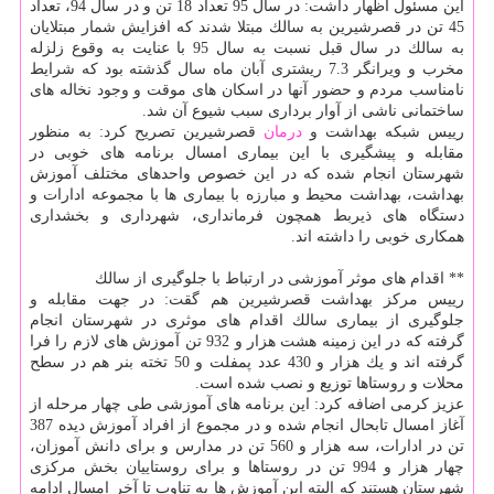
این مسئول اظهار داشت: در سال 95 تعداد 18 تن و در سال 94، تعداد
45 تن در قصرشیرین به سالك مبتلا شدند كه افزایش شمار مبتلایان
به سالك در سال قبل نسبت به سال 95 با عنایت به وقوع زلزله
مخرب و ویرانگر 7.3 ریشتری آبان ماه سال گذشته بود كه شرایط
نامناسب مردم و حضور آنها در اسكان های موقت و وجود نخاله های
ساختمانی ناشی از آوار برداری سبب شیوع آن شد.
رییس شبكه بهداشت و
درمان
قصرشیرین تصریح كرد: به منظور
مقابله و پیشگیری با این بیماری امسال برنامه های خوبی در
شهرستان انجام شده كه در این خصوص واحدهای مختلف آموزش
بهداشت، بهداشت محیط و مبارزه با بیماری ها با مجموعه ادارات و
دستگاه های ذیربط همچون فرمانداری، شهرداری و بخشداری
همكاری خوبی را داشته اند.
** اقدام های موثر آموزشی در ارتباط با جلوگیری از سالك
رییس مركز بهداشت قصرشیرین هم گقت: در جهت مقابله و
جلوگیری از بیماری سالك اقدام های موثری در شهرستان انجام
گرفته كه در این زمینه هشت هزار و 932 تن آموزش های لازم را فرا
گرفته اند و یك هزار و 430 عدد پمفلت و 50 تخته بنر هم در سطح
محلات و روستاها توزیع و نصب شده است.
عزیز كرمی اضافه كرد: این برنامه های آموزشی طی چهار مرحله از
آغاز امسال تابحال انجام شده و در مجموع از افراد آموزش دیده 387
تن در ادارات، سه هزار و 560 تن در مدارس و برای دانش آموزان،
چهار هزار و 994 تن در روستاها و برای روستاییان بخش مركزی
شهرستان هستند كه البته این آموزش ها به تناوب تا آخر امسال ادامه