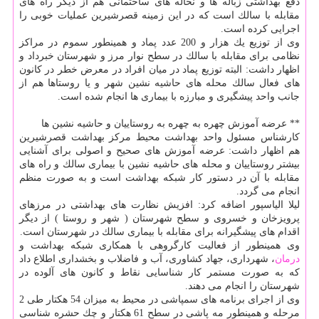
دفع بهداشتی زباله ها و نخاله های ساختمانی هم از دیگر راه های
مقابله با سالك است كه در این زمینه قصرشیرین عملیات خوبی را
اجرایی كرده است.
وی از توزیع یك هزار و 200 عدد پماد و همینطور سموم در مراكز
نظامی برای مقابله با سالك در سطح نوار مرز و شهرستان خبرداد و
اظهار داشت: البته توزیع پماد در میان افراد در معرض خطر در كانون
های فعال سالك محله های حاشیه نشین شهر و یا روستاها هم از
جانب واحد پیشگیری و مبارزه با بیماری ها انجام شده است.
** عرضه آموزش چهره به چهره به روستاییان و حاشیه نشین ها
كارشناس مسئول واحد بهداشت محیط مركز بهداشت قصرشیرین
هم اظهار داشت: عرضه آموزش های صحیح و اصولی برای آشنایی
بیشتر روستاییان و محله های حاشیه نشین با بیماری سالك و راه های
مقابله با آن در دستور كار شبكه بهداشت است و به صورت منظم
انجام می گردد.
لیلا الیاسپور اضافه كرد: افزیش نظارت های بهداشتی در مرزهای
پرویزخان و خسروی و سطح شهرستان ( شهر و روستا ) از دیگر
اقدام های پیشگیرانه برای مقابله با بیماری سالك در شهرستان است.
وی همینطور از فعالیت كارگروهی با همكاری شبكه بهداشت و
درمان
، شهرداری، جهاد كشاوری، آب و فاضلاب و بخشداری اطلاع داد
كه به صورت مستمر كار شناسایی نقاط و كانون های آلوده در
شهرستان را انجام می دهند.
وی از اجرای برنامه های سمپاشی در محیط به میزان 54 هكتار طی 2
مرحله و همینطور مه پاشی در سطح 61 هكتار و چك حشره شناسی