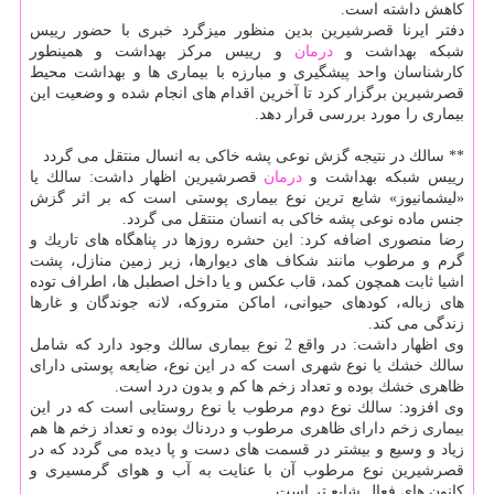
كاهش داشته است.
دفتر ایرنا قصرشیرین بدین منظور میزگرد خبری با حضور رییس
شبكه بهداشت و
درمان
و رییس مركز بهداشت و همینطور
كارشناسان واحد پیشگیری و مبارزه با بیماری ها و بهداشت محیط
قصرشیرین برگزار كرد تا آخرین اقدام های انجام شده و وضعیت این
بیماری را مورد بررسی قرار دهد.
** سالك در نتیجه گزش نوعی پشه خاكی به انسال منتقل می گردد
رییس شبكه بهداشت و
درمان
قصرشیرین اظهار داشت: سالك یا
«لیشمانیوز» شایع ترین نوع بیماری پوستی است كه بر اثر گزش
جنس ماده نوعی پشه خاكی به انسان منتقل می گردد.
رضا منصوری اضافه كرد: این حشره روزها در پناهگاه های تاریك و
گرم و مرطوب مانند شكاف های دیوارها، زیر زمین منازل، پشت
اشیا ثابت همچون كمد، قاب عكس و یا داخل اصطبل ها، اطراف توده
های زباله، كودهای حیوانی، اماكن متروكه، لانه جوندگان و غارها
زندگی می كند.
وی اظهار داشت: در واقع 2 نوع بیماری سالك وجود دارد كه شامل
سالك خشك یا نوع شهری است كه در این نوع، ضایعه پوستی دارای
ظاهری خشك بوده و تعداد زخم ها كم و بدون درد است.
وی افزود: سالك نوع دوم مرطوب یا نوع روستایی است كه در این
بیماری زخم دارای ظاهری مرطوب و دردناك بوده و تعداد زخم ها هم
زیاد و وسیع و بیشتر در قسمت های دست و پا دیده می گردد كه در
قصرشیرین نوع مرطوب آن با عنایت به آب و هوای گرمسیری و
كانون های فعال شایع تر است.