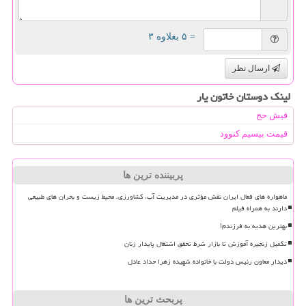
= ۵ بعلاوه ۳
ارسال نظر
لینک دوستان خاتون یار
فیش حج
قیمت بیسیم کنوود
پربیننده ترین ها
ماهواره های فعال ایران نقش مؤثری در مدیریت آب، کشاورزی، محیط زیست و بحران های طبیعی
دارند به همراه فیلم
بهترین هدیه به فرزندم!
تکمیل زنجیره آموزش تا بازار شرط تحقق اشتغال پایدار زنان
دیدار معاون رئیس دولت با خانواده شهیده زهرا حداد عادل
پربحث ترین ها