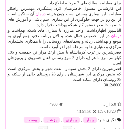
برای مقابله با سالك طی 2 مرحله اطلاع داد.
این كارشناس مسئول خاطرنشان كرد: پیشگیری مهمترین راهكار
مقابله با این بیماری پوستی است چون هزینه
درمان
آن سنگین است
از این رو در جهت جلوگیری از این بیماری، سم پاشی و آموزش های
خانه به خانه در دستور كار شبكه بهداشت قرار دارد.
الیاسپور اظهارداشت: واحد مبارزه با بیماری های شبكه بهداشت و
درمان
در این خصوص فعال شده و الان برنامه دفع، جمع آوری به
موقع و بهداشتی زباله و پسماندهای روستایی را با همكاری بخشداری
مركزی و دهیاری ها به مرحله اجرا در آورده است.
قصرشیرین در غرب كرمانشاه با بیش از27 هزار تن جمعیت و 186
كیلومتر مرز با عراق، دارای 2 مرز رسمی فعال خسروی و پرویزخان
است.
قصرشیرین دارای 2 بخش سومار - نفت شهر و بخش مركزی است
كه بخش مركزی این شهرستان دارای 28 روستای خالی از سكنه و
25 روستای دارای سكنه است.
3012/8066
5.0
از 5
4908
1397/10/23
13:51:50
تگهای خبر:
بیمار
,
بیماری
,
پزشك
,
پوست