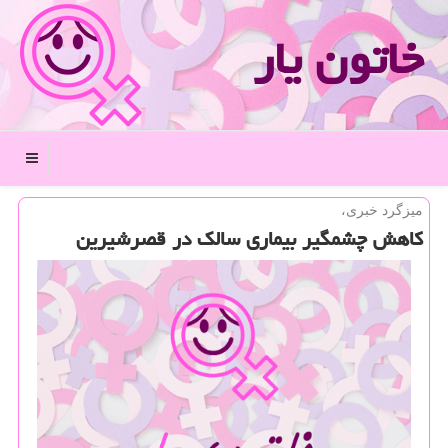
خاتون یار
منو
میزگرد خبری،
كاهش چشمگیر بیماری سالك در قصرشیرین