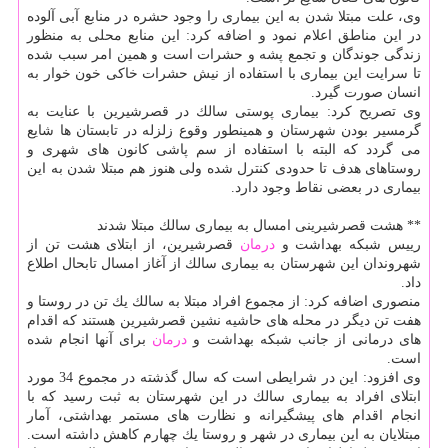
وی، علت مبتلا شدن به این بیماری را وجود حشره در منابع آبی آلوده
در این مناطق اعلام نمود و اضافه كرد: این منابع محلی به منظور
زندگی جوندگان و تجمع پشه و حشرات است و همین امر سبب شده
تا سرایت این بیماری با استفاده از نیش حشرات خاكی خون خوار به
انسان صورت گیرد.
وی تصریح كرد: بیماری پوستی سالك در قصرشیرین با عنایت به
گرمسیر بودن شهرستان و همینطور وقوع زلزله در تابستان ها شایع
می گردد كه البته با استفاده از سم پاشی كانون های شهری و
روستاهای هدف تا حدودی كنترل شده ولی هنوز هم مبتلا شدن به این
بیماری در بعضی نقاط وجود دارد.
** هشت قصرشیرینی امسال به بیماری سالك مبتلا شدند
رییس شبكه بهداشت و
درمان
قصرشیرین، از ابتلای هشت تن از
شهروندان این شهرستان به بیماری سالك از آغاز امسال تابحال اطلاع
داد.
منصوری اضافه كرد: از مجموع افراد مبتلا به سالك یك تن در روستا و
هفت تن دیگر در محله های حاشیه نشین قصرشیرین هستند كه اقدام
های درمانی از جانب شبكه بهداشت و
درمان
برای آنها انجام شده
است.
وی افزود: این در شرایطی است كه سال گذشته در مجموع 34 مورد
ابتلای افراد به بیماری سالك در این شهرستان به ثبت رسید كه با
انجام اقدام های پیشگیرانه و نظارت های مستمر بهداشتی، آمار
مبتلایان به این بیماری در شهر و روستا یك چهارم كاهش داشته است.