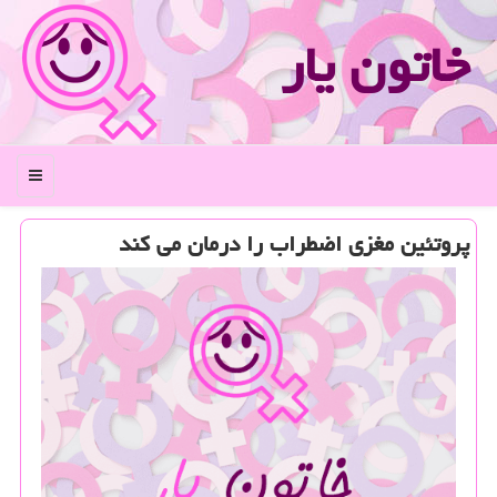
خاتون یار
منو
پروتئین مغزی اضطراب را درمان می كند