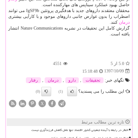
حاصل بهبود عملكرد سیناپس های مهاركننده است.
محققان معتقدند داروهای جدید با هدفگیری پروتئین IgSF9b می توانند
اضطراب را بدون عوارض جانبی داروهای موجود و با كارآیی بیشتری
درمان
كنند.
گزارش كامل این تحقیقات در نشریه Nature Communications انتشار
یافته است.
5.0
از 5
4551
1397/10/09
15:18:48
تگهای خبر:
تحقیقات
,
دارو
,
درمان
,
رفتار
این مطلب را می پسندید؟
(0)
(1)
X
تازه ترین مطالب مرتبط
اخطار در رابطه با آینده جمعیتی کشور اقتصاد تنها عامل کاهش فرزندآوری نیست
۷ فایده علمی اثبات شده برای سلامتی با یک فنجان قهوه روزانه