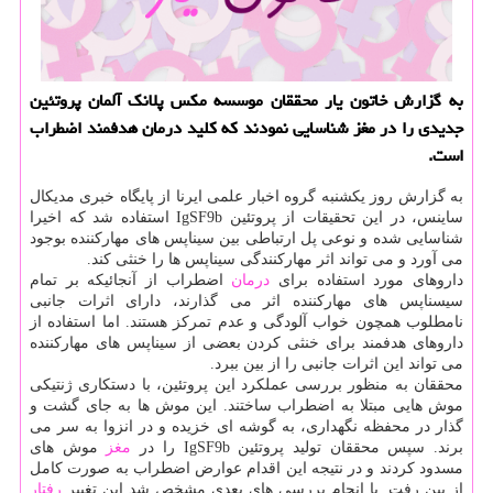
به گزارش خاتون یار محققان موسسه مكس پلانك آلمان پروتئین
جدیدی را در مغز شناسایی نمودند كه كلید درمان هدفمند اضطراب
است.
به گزارش روز یكشنبه گروه اخبار علمی ایرنا از پایگاه خبری مدیكال
ساینس، در این تحقیقات از پروتئین IgSF9b استفاده شد كه اخیرا
شناسایی شده و نوعی پل ارتباطی بین سیناپس های مهاركننده بوجود
می آورد و می تواند اثر مهاركنندگی سیناپس ها را خنثی كند.
داروهای مورد استفاده برای
درمان
اضطراب از آنجائیكه بر تمام
سیسناپس های مهاركننده اثر می گذارند، دارای اثرات جانبی
نامطلوب همچون خواب آلودگی و عدم تمركز هستند. اما استفاده از
داروهای هدفمند برای خنثی كردن بعضی از سیناپس های مهاركننده
می تواند این اثرات جانبی را از بین ببرد.
محققان به منظور بررسی عملكرد این پروتئین، با دستكاری ژنتیكی
موش هایی مبتلا به اضطراب ساختند. این موش ها به جای گشت و
گذار در محفظه نگهداری، به گوشه ای خزیده و در انزوا به سر می
برند. سپس محققان تولید پروتئین IgSF9b را در
مغز
موش های
مسدود كردند و در نتیجه این اقدام عوارض اضطراب به صورت كامل
از بین رفت. با انجام بررسی های بعدی مشخص شد این تغییر
رفتار