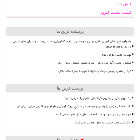
فیش حج
قیمت بیسیم کنوود
پربیننده ترین ها
ماهواره های فعال ایران نقش مؤثری در مدیریت آب، کشاورزی، محیط زیست و بحران های طبیعی
دارند به همراه فیلم
بهترین هدیه به فرزندم!
تکمیل زنجیره آموزش تا بازار شرط تحقق اشتغال پایدار زنان
دیدار معاون رئیس دولت با خانواده شهیده زهرا حداد عادل
پربحث ترین ها
بلک ویو یکی از بهترین گوشیهای مقاوم را معرفی نمود
عقب ماندگی مزمن پژوهش و توسعه در صنایع بزرگ ایران و ظرفیتهای قانونی برای جبران آن
۱۱۰ هزار جوان در رویداد انتخاب جوان سال نام نویسی کردند
بانک شیر مادر چیست و چطور فعالیت می کند؟
جدیدترین ها