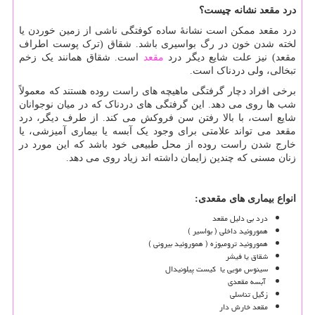
درد مقعد نشانه چیست؟
درد مقعد ممکن است نشانهٔ ساده کوفتگی ناشی از زمین خوردن یا
لخته شدن خون در رگ بواسیری باشد. شقاق (ترک پوست اطراف
مقعد) نیز علت شایع دیگر درد
مقعد
است. شقاق همانند یک زخم
تبخالی، ولی دردناک است.
برخی افراد دچار گرفتگی ماهیچه های راست روده هستند که معمولاً
شب ها روی می دهد. این گرفتگی های دردناک که در میان نوجوانان
شایع است، با بالا رفتن سن فروکش می کند. از طرف دیگر، درد
مقعد می تواند علامتی برای وجود یک آبسه یا بیماری آمیزشی، یا
خارج شدن راست روده از محل طبیعی خود باشد که این مورد در
زنان مسنی که چندین زایمان داشته اند زیاد روی می دهد.
انواع بیماری های مقعدی:
درد بی دلیل مقعد
هموروئید داخلی ( بواسیر )
هموروئید ترومبوزه ( هموروئید بیرونی )
شقاق یا فیشر
سینوس مویی یا کیست پیلونیدال
آبسه مقعدی
زگیل تناسلی
مقعد خارش دار