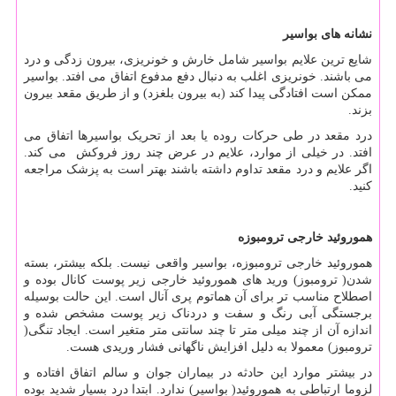
نشانه های بواسیر
شایع ترین علایم بواسیر شامل خارش و خونریزی، بیرون زدگی و درد
می‏ باشند. خونریزی اغلب به دنبال دفع مدفوع اتفاق می ‏افتد. بواسیر
ممکن است افتادگی پیدا کند (به بیرون بلغزد) و از طریق مقعد بیرون
بزند.
درد مقعد در طی حرکات روده یا بعد از تحریک بواسیرها اتفاق می
افتد. در خیلی از موارد، علایم در عرض چند روز فروکش می‏ کند.
اگر علایم و درد مقعد تداوم داشته باشند بهتر است به پزشک مراجعه
کنید.
هموروئید خارجی ترومبوزه
هموروئید خارجی ترومبوزه، بواسیر واقعی نیست. بلکه بیشتر، بسته
شدن( ترومبوز) ورید های هموروئید خارجی زیر پوست کانال بوده و
اصطلاح مناسب تر برای آن هماتوم پری آنال است. این حالت بوسیله
برجستگی آبی رنگ و سفت و دردناک زیر پوست مشخص شده و
اندازه آن از چند میلی متر تا چند سانتی متر متغیر است. ایجاد تنگی(
ترومبوز) معمولا به دلیل افزایش ناگهانی فشار وریدی هست.
در بیشتر موارد این حادثه در بیماران جوان و سالم اتفاق افتاده و
لزوما ارتباطی به هموروئید( بواسیر) ندارد. ابتدا درد بسیار شدید بوده