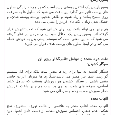
پسوریازیس یک اختلال پوستی رایج است که بر چرخه زندگی سلول
های پوست تاثیر می گذارد.این باعث می شود که سلول ها به سرعت
روی سطح بمانند و زیاد شوند و ظاهر ضخیم، پوسته پوسته شدن، و
خشک شدن زیاد با لکه های قرمز را نشان می دهد.
هم چنین می تواند باعث درد برای کسانی شود که تحت تاثیرش قرار
گرفته اند. پسوریازیس یک اختلال خود ایمنی مزمن در نظر گرفته
می شود که به این معنی است که سیستم ایمنی بدن به خودش حمله
می کند و در اینجا سلول های پوست هدف قرار می گیرند.
علت درد معده و عوامل تاثیرگذار روی آن
سیگار کشیدن
:
سیگار کشیدن نه تنها برای ریه ها مضر است بلکه برای کل سیستم
گوارشی شما نیز مضر می باشد.سیگاری ها میزبان اثرات جانبی
منفی ناشی از سیگار کشیدن هر روزشان هستند، که شامل خلط
اضافی، سرفه های شدید، و بوی بد است هم چنین باعث افزایش
خطر سوزش معده، زخم و سرطان می شود.
التهاب معده
:
التهاب معده اغلب منجر به علائمی از حالت تهوع، استفراغ، نفخ
شکم، عدم هضم، احساس سوزش معده، از دست دادن اشتها، درد