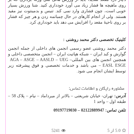
روی ماهیچه ها فشار زیاد می آورد خودداری کنید. شنا ورزش بسیار
خوبی است، چون فشاری وارد نمی کند. تنیس و بدمینتوت نیز مفید
هستند. ولی از انجام کارهای در حال چمباتمه زدن و هر چیز که فشار
بر روی ناحیهٔ مقعد را افزایش می دهد باید خودداری کرد.
کلینیک تخصصی دکتر محمد روشنی :
دکتر محمد روشنی عضو رسمی انجمن های داخلی از جمله انجمن
گوارش و کبد ایران – شبکه هپاتیت ایران – انجمن متخصصی داخلی و
همچنین انجمن های بین المللی
AGA – ASGE – AASLD – UEG –
ESGE
– EASL
می باشد و خدمات تخصصی و فوق پیشرفته زیر
توسط ایشان انجام می شود
.
مشاوره رایگان و اطلاعات تماس:
آدرس:
تهران- خیابان شریعتی – بالاتر از میرداماد – نیام – پلاک 58 –
طبقه اول – واحد 1
تلفن تماس: 02122889947
–
09197719030
5.0
از 5
5241