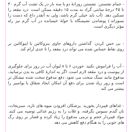
- حمام نشستن: نشستن روزانهٔ دو یا سه بار در یک تشت آب گرم ۴۰
تا ۴۵ درجهٔ سانتی گراد به مدت ۱۵ دقیقه ممکن است درد مقعد را
تسکین دهد. (آب باید خیلی گرم باشد، ولی نه آنقدر داغ که دست را
بسوزاند.) پوشاندن نشیمنگاه با حولهٔ خیسانده در آب گرم نیز راه
مؤثر دیگری است.
- بی حس کردن: گذاشتن داروهای حاوی بنزوکائین یا ایبوکائین بر
روی نقاط حساس شده می تواند درد مقعد را تا حدی آرام کند.
- آب را فراموش نکنید: خوردن ۶ تا ۸ لیوان آب در روز برای جلوگیری
از یبوست و درد مقعد لازم است. اگر به اندازهٔ کافی به بدن نرسانید،
مدفوع مانند سنگ سخت می شود. دفع مدفوع سخت شده مشکل تر
است و زور زیاد شدن برای دفع آن امکان ایجاد شقاق یا بواسیر را
بیشتر می کند.
- غذاهای فیبردار بخورید: پزشکان افزودن میوه های تازه، سبزیجات،
نان گندم سبوس نگرفته، و غلات را به رژیم غذائی توصیه می کنند.
مواد فیبردار حجم و نرمی مدفوع را زیاد کرده و فشار بر روی رگ
های خونی را به هنگام دفع کاهش می دهد.