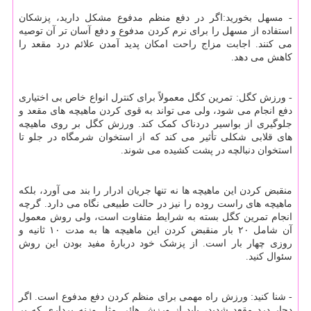
- مسهل بخورید:اگر در دفع منظم مدفوع مشکل دارید، پزشکان
استفاده از مسهل را برای نرم کردن مدفوع و دفع آسان تر آن توصیه
می کنند. اجابت مزاج راحت امکان پدید آمدن علائم درد مقعد را
کاهش می دهد.
- ورزش کگل: تمرین کگل معمولاً برای کنترل انواع خاص بی اختیاری
دفع انجام می شود، ولی می تواند به قوی کردن ماهیچه های مقعد و
جلوگیری از بواسیر دردناک کمک کند. ورزش کگل بر روی ماهیچه
های قلابی شکلی تأثیر می کند که از استخوان شرمگاه در جلو تا
استخوان دنبالچه در پشت کشیده می شوند.
منقبض کردن این ماهیچه ها نه تنها جریان ادرار را بند می آورد، بلکه
ماهیچه های راست روده را نیز در حالت طبیعی نگاه می دارد. گرچه
انجام تمرین کگل بسته به شرایط متفاوت است، ولی روش معمول
آن شامل ۲۰ بار منقبض کردن این ماهیچه ها به مدت ۱۰ ثانیه و
روزی چهار بار است. از پزشک خود دربارهٔ مفید بودن این روش
سئوال کنید.
- شنا کنید: ورزش راه مهمی برای منظم کردن دفع مدفوع است. اگر
دچار درد مقعد شدید، باید از ورزش هائی مثل وزنه برداری که بر