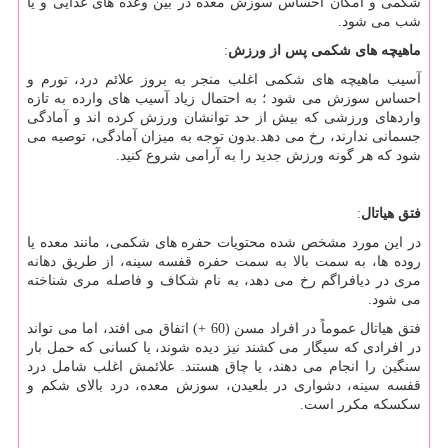
شکمی و امکان احساس سوزش معده در بین وعده های غذایی و یا
شب می شود.
ماهیچه های شکمی پس از ورزش
:
آسیب ماهیچه های شکمی اغلب منجر به بروز علائم درد، تورم و
احساس سوزش می شود ؛ به احتمال زیاد آسیب های وارده به تازه
واردهای ورزشی که بیش از حد توانشان ورزش کرده اند و آمادگی
جسمانی ندارند، رخ می دهد.بدون توجه به میزان آمادگی، توصیه می
شود که هر گونه ورزش جدید را به آرامی شروع کنید.
فتق هیاتال
:
در این مورد مشخص شده محتویات حفره های شکمی، مانند معده یا
روده ها، به سمت بالا به سمت حفره قفسه سینه، از طریق دهانه
مری در دیافراگم رخ می دهد، به نام شکاف و فاصله مری شناخته
می شود.
فتق هیاتال عموماً در افراد مسن (60 +) اتفاق می افتد، اما می تواند
در افرادی که سیگار می کشند نیز دیده شوند، یا کسانی که حمل بار
سنگین را انجام می دهند، یا چاق هستند. علائمش اغلب شامل درد
قفسه سینه، دشواری در بلعیدن، سوزش معده، درد بالای شکم و
سکسکه مکرر است.