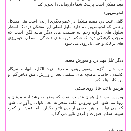
بود، ممکن است پزشک شما داروهایی را تجویز کند.
اندومتریوز:
گاهی علت درد معده مشکل در عضو دیگری از بدن است مثل مشکل
رحمی که اندومتریوز نام دارد. دلیل اصلی این مشکل دردناک انتشار
سلول های دیواره رحم به قسمت های دیگر مانند لگن است که
موجب گرفتگی دردناک شکم، دوره های قاعدگی نامنظم، خونریزی
های پر لکه و حتی ناباروی می شود.
دیگر علل مهم درد و سوزش معده
:
تب خال، اگزما، پسوریازیس، مصرف زیاد الکل، التهاب، سیگار
کشیدن، چاقی، ماهیچه های شکمی بعد از ورزش، فتق دیافراگم، و
درد کلیه ها یا کبد.
هرپس یا تب خال روی شکم
:
ویروس تب خال همان عفونت است که منجر به رشد ابله مرغان و
زونا می شود. این ویروس اغلب منجر به ایجاد تاول دردآور می شود
که می تواند بر هر بخشی از بدن تاثیر بگذارد، اما عمدتاً بر کمر،
سینه، شکم، صورت و گردن تاثیر می گذارد.
پسوریازیس
: