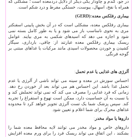
در جو، گندم و چاودار یکی دیگر از دلایل دردمعده است ؛ مشکلی که
همراه با نفخ، اسهال، یبوست، خستگی مفرط و درد شکم است.
بیماری رفلکس معده
(GERD):
بیماری رفلکس معده، مشکلی است که در آن بخش پایینی اسفنکتر
مری به نحوی نامناسب باز می شود و یا به طور کامل بسته نمی
شود و اجازه می دهد که اسیدهای شکمی به مری بیایند. عوامل
ریسک بیماری رفلکس معده عبارتند از: چاقی، بارداری، سیگار
کشیدن و خوردن محصولات اسیدی مانند مرکبات یا غذاهای مبتنی بر
گوجه فرنگی.
آلرژی های غذایی یا عدم تحمل
:
احساس سوزش در معده و سینه می تواند ناشی از آلرژی یا عدم
تحمل غذا باشد. این احساس هم می تواند بعد از خوردن رخ دهد.
زمانی که فرد غذایی را مصرف می کند که نمی تواند تحملش کند و
یا نسبت به آن حساسیت دارد، ممکن است تهوع و استفراغ را تجربه
کند. سپس پزشک شما یک تست آلرژی تجویز خواهد کرد تا محدوده
غذاهای محرک برای شما اعلام و تعیین شود.
داروها یا مواد مخدر
:
داروهای خاص و مواد مخدر می توانند لایه محافظ معده شما را
بشکنند ، این اتفاق می تواند ریسک فرد را برای ورم معده افزایش