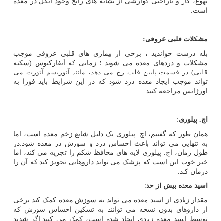
تهوع، گاز و ناراحتی گوارشی از نشانه های رایج وجود انگل در معده
است.
مشکلات قلبی عروقی:
بله درست خواندید ، برخی از بیماری های قلبی عروقی موجب
مشکلات و دردهای معده می شوند ؛ زمانی که آنفارکتوس (سکته
قلبی) در قسمت پایین قلب رخ می دهد، مانند آنوریسم آئورت می
تواند موجب ایجاد معده درد شود که در این شرایط باید فورا به
اورژانس مراجعه کنید.
اچ. پیلوری
:
همان طور که گفتیم، اچ. پیلوری یک دلیل شایع زخم معده است، اما
به تنهایی می تواند باعث احساس درد و سوزش در معده شود.در
طول زمان، اچ. پیلوری لایه های محافظ شکم را تجزیه می کند، اما
خبر خوب این است که پزشک می تواند داروهایی تجویز کند که آن را
درمان کند.
اسید معده بیش از حد
:
مقدار زیادی از اسید معده می تواند به سوزش معده کمک کند.برخی
از داروهای بدون نسخه می توانند به تسکین احساس سوزش که
توسط اسید معده زیادی ایجاد شده است، کمک می کنند.اگر شدید