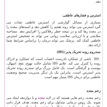
دهد.
استرس و فشارهای عاطفی
:
بسیاری از مسائل گوارشی از استرس عاطفی نشات می
گیرد.استرس می تواند روند هضم را کاهش دهد و اسیدهای معده را
در معده رها کند و در نتیجه خطر رفلاکس را افزایش دهد. مصاحبه
سلامتی و یا ارزیابی سلامت روانی می تواند به تشخیص استرس
عاطفی کمک کند. پزشک می تواند درمان را براساس شرایط شما
ارائه دهد.
سندروم روده تحریک پذیر
(IBS):
IBS
ناشی از عملکرد نادرست اعصاب است که عملکرد و ادراک
روده را کنترل می کند. علایم
IBS
شامل حالت تهوع، نفخ، اسهال،
یبوست و گرفتگی است. یک عامل بزرگ برای سندرم روده تحریک
پذیر استرس است، بنابراین یک بار دیگر مدیریت صحیح وضعیت
عاطفی برای درمان
IBS
بسیار مهم است.
زخم معده
:
زخم معده، زخم هایی هستند که در لایه
معده
و یا دوازدهه ایجاد می
شوند. یک روش درمانی متداول برای زخم معده، هدف قرار دادن
باکتری هایی است که این مشکل را بوجود می آورد -که معمول ترین