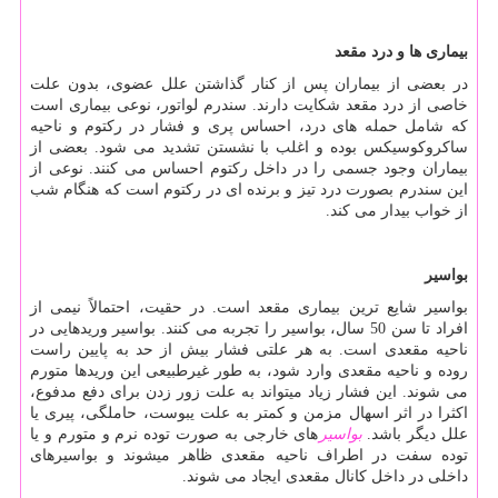
بیماری ها و درد مقعد
در بعضی از بیماران پس از کنار گذاشتن علل عضوی، بدون علت
خاصی از درد مقعد شکایت دارند. سندرم لواتور، نوعی بیماری است
که شامل حمله های درد، احساس پری و فشار در رکتوم و ناحیه
ساکروکوسیکس بوده و اغلب با نشستن تشدید می شود. بعضی از
بیماران وجود جسمی را در داخل رکتوم احساس می کنند. نوعی از
این سندرم بصورت درد تیز و برنده ای در رکتوم است که هنگام شب
از خواب بیدار می کند.
بواسیر
بواسیر شایع ترین بیماری مقعد است. در حقیت، احتمالاً نیمی از
افراد تا سن 50 سال، بواسیر را تجربه می‏ کنند. بواسیر وریدهایی در
ناحیه مقعدی است. به هر علتی فشار بیش از حد به پایین راست
روده و ناحیه مقعدی وارد شود، به طور غیرطبیعی این وریدها متورم
می شوند. این فشار زیاد می‏تواند به علت زور ‏زدن برای دفع مدفوع،
اکثرا در اثر اسهال مزمن و کمتر به علت یبوست، حاملگی، پیری یا
علل دیگر باشد.
بواسیر
های خارجی به صورت توده نرم و متورم و یا
توده سفت در اطراف ناحیه مقعدی ظاهر می‏شوند و بواسیرهای
داخلی در داخل کانال مقعدی ایجاد می‏ شوند.