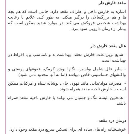
مقعد خارش دار
اشاره به خارش داخل و اطراف مقعد دارد. حالتی است که هم بچه
ها و هم بزرگسالان را درگیر می‏کند. به طور کلی علایم با رعایت
بهداشت شخصی فروکش می‏ کند. در موارد شدید ممکن است که
بیمار از درمان دارویی سود ببرد.
علل مقعد خارش دار
- شایع ترین علت خارش معقد، بهداشت بد و نامناسب و یا افراط در
بهداشت است.
- سایر علل شامل بواسیر، انگل‏ها بویژه کرمک، عفونت‏های پوستی و
واکنش‏های حساسیتی خاص می‏باشد (اما به آنها محدود نمی‏ شود).
- مصرف موادغذایی مانند قهوه، چای، نوشابه سیاه و مرکبات ممکن
است با خارش ناحیه مقعد همراه شوند.
- همچنین البسه تنگ و چسبان می‏ توانند با خارش ناحیه مقعد همراه
باشند.
درمان درد مقعد
:
خوشبختانه راه های ساده ای برای تسکین سریع درد مقعد وجود دارد.