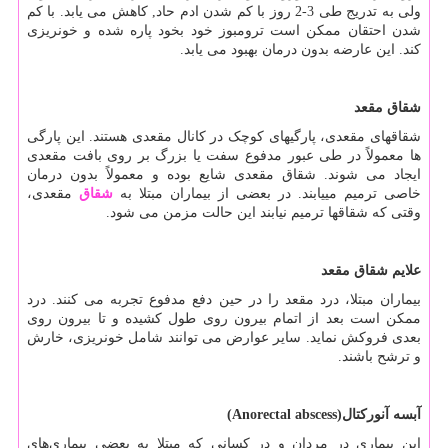
ولی به تدریج طی 3-2 روز با کم شدن ادم حاد, کاهش می یابد. با کم
شدن احتقان ممکن است ترومبوز خود بخود پاره شده و خونریزی
کند. این عارضه بدون درمان بهبود می یابد.
شقاق مقعد
شقاق‏های مقعدی، پارگی‏های کوچک در کانال مقعدی هستند. این پارگی
ها معمولاً در طی عبور مدفوع سفت یا بزرگ بر روی بافت مقعدی
ایجاد می‏ شوند. شقاق مقعدی شایع بوده و معمولاً بدون درمان
خاصی ترمیم می‏یابند. در بعضی از بیماران مبتلا به
شقاق
مقعدی،
وقتی که شقاق‏ها ترمیم نیابند این حالت مزمن می شود.
علایم شقاق مقعد
بیماران مبتلا، درد مقعد را در حین دفع مدفوع تجربه می ‏کنند. درد
ممکن است بعد از اتمام بیرون روی طول کشیده و تا بیرون روی
بعدی فروکش نماید. سایر عوارض می‏ توانند شامل خونریزی، خارش
و ترشح باشند.
آبسه‌ آنوركتال‌
(Anorectal abscess)
اين‌ بيماري‌ در مردان‌ و در كساني‌ كه‌ مبتلا به‌ بعضي‌ بيماري‌هاي‌