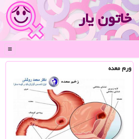
خاتون یار
منو
ورم معده