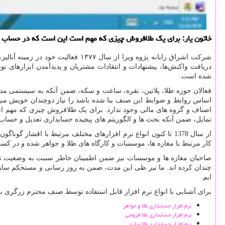
خاتون یار: برای یك طلافروش چیزی كه مهم است این است كه در حساب اب
شرکت اشراق رایانه پژوه ویرا از سال ۱۳۷۷ فعالیت خود در زمینه آنالیز، طراحی و برنامه نویسی
دریافت واکنش‌ها، پیشنهادات و انتقادات مشتریان و پدیدآمدن ابزارهای ن
شده است.
فعالان حوزه طلا، پلاتین، نقره، ساعت و سکه، ضمن آنکه به سیستمی م
اساس روابط و ضوابط این صنف بنا شده باشد را نیاز دوچندان خویش م
اصناف و گروه های مالی وجود ندارد. برای یک طلافروش چیزی که مهم اس
تمایل، ضمن آنکه بحث ها و الگوریتم های پیچیده حسابداری تعدیل و حس
از سال 1378 تا کنون انواع نرم افزارهای مختلف مرتبط با اقشار
کار مرتبط با مغازه ها، موسسات و کارگاه های طلا و جواهر شده و در ک
صاحبان مغازه ها و موسسات نیز ضمن اطمینان خاطر نسبت به وضعیت نگه
ایم.
برای آشنایی با انواع نرم افزار قابل استفاده توسط صنف محترم زرگری به 
نرم افزار حسابداری طلا و جواهر
نرم افزار حسابداری طلا فروشی
نرم افزار حسابداری طلا سازی