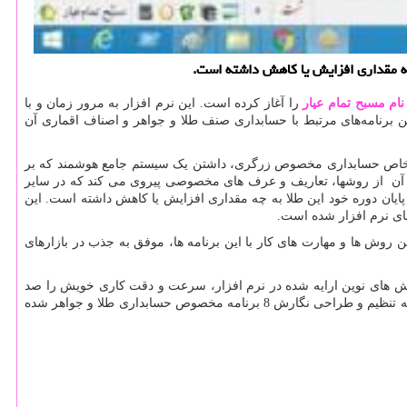
چه مقداری افزایش یا كاهش داشته است.
ام مسبح تمام عیار
را آغاز کرده است. این نرم افزار به مرور زمان و با
رین برنامه‌های مرتبط با حسابداری صنف طلا و جواهر و اصناف اقماری آن
نوع خاص حسابداری مخصوص زرگری، داشتن یک سیستم جامع هوشمند که بر
 آن از روشها، تعاریف و عرف های مخصوصی پیروی می کند که در سایر
یان دوره خود این طلا به چه مقداری افزایش یا کاهش داشته است. این
ای نرم افزار شده است.
گرفتن روش ها و مهارت های کار با این برنامه ها، موفق به جذب در بازارهای
وش های نوین ارایه شده در نرم افزار، سرعت و دقت کاری خویش را صد
چندان کرده اند. ما نیز طی این مدت، ضمن به روز رسانی و مستحکم سازی ساختار برنامه، خود را با پیشرفت فناوری های نوین هماهنگ کرده و موفق به تنظیم و طراحی نگارش 8 برنامه مخصوص حسابداری طلا و جواهر شده