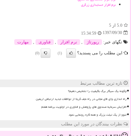
نرم افزار حسابداری زرگری
5.0
از 5
1397/09/30
15:34:59
تگهای خبر:
رپورتاژ
,
نرم افزار
,
فناوری
,
مهارت
این مطلب را می پسندید؟
(0)
(1)
تازه ترین مطالب مرتبط
چگونه یک سیگار برگ باکیفیت را تشخیص دهیم؟
راه اندازی وای فای مجانی در راه نجف کربلا از توافقات جدید ارتباطی اربعین
افزایش سرمایه صندوق های پژوهش و فناوری در اولویت برنامه هفتم
لنوو از یک تبلت بزرگ و همه کاره رونمایی نمود
نظرات بینندگان در مورد این مطلب