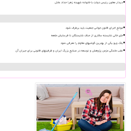
دیدار معاون رئیس دولت با خانواده شهیده زهرا حداد عادل
موانع اجرای قانون جوانی جمعیت باید برطرف شود
جای خالی شایسته سالاری از حذف شایستگان تا فرسایش جامعه
بلک ویو یکی از بهترین گوشیهای مقاوم را معرفی نمود
عقب ماندگی مزمن پژوهش و توسعه در صنایع بزرگ ایران و ظرفیتهای قانونی برای جبران آن