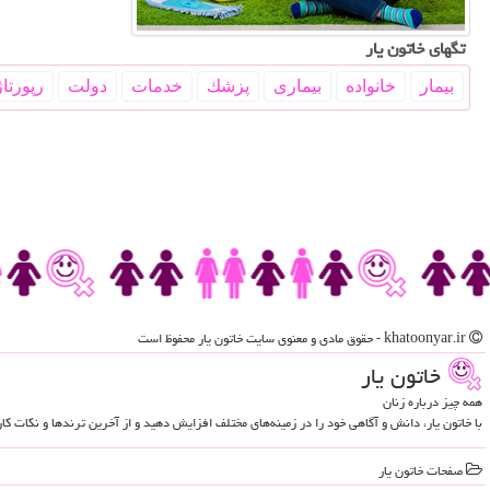
تگهای خاتون یار
بیمار
خانواده
بیماری
پزشك
خدمات
دولت
رپورتاژ
khatoonyar.ir - حقوق مادی و معنوی سایت خاتون یار محفوظ است
خاتون یار
همه چیز درباره زنان
با خاتون یار، دانش و آگاهی خود را در زمینه‌های مختلف افزایش دهید و از آخرین ترندها و نکات ک
صفحات خاتون یار