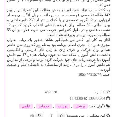
های فعلی برای توسعه سریع آن كافی نیست و انتظارات ما را تامین
نمی كند.
به گفته حبیب نژاد، همینطور در بخش مقالات این كنفرانس از بین
142 مقاله تخصصی عرضه شده به دبیرخانه به زبان انگلیسی بعد از
ارزیابی در 12 گروه تخصصی و با كمك بیشتر از 260 داور داخلی و
بین المللی، 52 مقاله برای عرضه شفاهی انتخاب گردید كه در 12
نشست علمی و در طول كنفرانس عرضه می شود، علاوه بر آن 55
مقاله به صورت پوستر پذیرفته شده است.
آغاز به كار این كنفرانس همینطور شاهد حضور یك ربات بعنوان
مجری همراه با مجری اصلی برنامه بود به نام پِپِر كه روی سن حاضر
شد و توان حركت و حرف زدن به زبان های فارسی و انگلیسی
داشت، دانش آموزان علاقه مند به حوزه رباتیك هم در 17 تیم دانش
آموزی با عرضه ربات های خود شركت كرده بودند و برخی از مدارس
هم دانش آموزان را برای بازدید از نمایشگاه به دانشگاه علم و صنعت
آوردند.
علمی**9157** 1055
5.0
از 5
4826
1397/08/04
15:42:00
تگهای خبر:
پزشك
,
پوست
,
خدمات
,
علمی
این مطلب را می پسندید؟
(0)
(1)