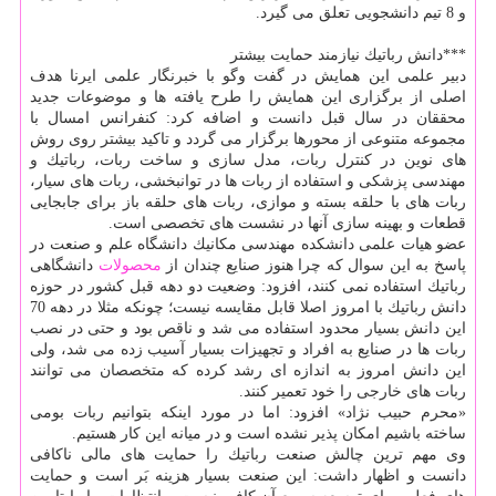
و 8 تیم دانشجویی تعلق می گیرد.
***دانش رباتیك نیازمند حمایت بیشتر
دبیر علمی این همایش در گفت وگو با خبرنگار علمی ایرنا هدف
اصلی از برگزاری این همایش را طرح یافته ها و موضوعات جدید
محققان در سال قبل دانست و اضافه كرد: كنفرانس امسال با
مجموعه متنوعی از محورها برگزار می گردد و تاكید بیشتر روی روش
های نوین در كنترل ربات، مدل سازی و ساخت ربات، رباتیك و
مهندسی پزشكی و استفاده از ربات ها در توانبخشی، ربات های سیار،
ربات های با حلقه بسته و موازی، ربات های حلقه باز برای جابجایی
قطعات و بهینه سازی آنها در نشست های تخصصی است.
عضو هیات علمی دانشكده مهندسی مكانیك دانشگاه علم و صنعت در
پاسخ به این سوال كه چرا هنوز صنایع چندان از
محصولات
دانشگاهی
رباتیك استفاده نمی كنند، افزود: وضعیت دو دهه قبل كشور در حوزه
دانش رباتیك با امروز اصلا قابل مقایسه نیست؛ چونكه مثلا در دهه 70
این دانش بسیار محدود استفاده می شد و ناقص بود و حتی در نصب
ربات ها در صنایع به افراد و تجهیزات بسیار آسیب زده می شد، ولی
این دانش امروز به اندازه ای رشد كرده كه متخصصان می توانند
ربات های خارجی را خود تعمیر كنند.
«محرم حبیب نژاد» افزود: اما در مورد اینكه بتوانیم ربات بومی
ساخته باشیم امكان پذیر نشده است و در میانه این كار هستیم.
وی مهم ترین چالش صنعت رباتیك را حمایت های مالی ناكافی
دانست و اظهار داشت: این صنعت بسیار هزینه بَر است و حمایت