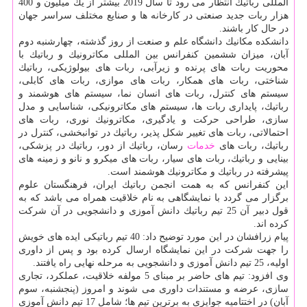
المللی رباتیك انتظار می رود تا سال 2019 بیشتر از یك میلیون و 400
هزار ربات جدید صنعتی در كارخانه ها و صنایع مختلف سراسر جهان
در حال كار باشند.
دانشكده مكانیك دانشگاه علم و صنعت از روز گذشته، چهارشنبه دوم
آبان، میزان ششمین كنفرانس بین المللی مكاترونیك و رباتیك با
محوریت ربات های پرنده و زیرآبی، ربات های بیولوژیكی، رباتیك
شناختی، ربات های همكار، ربات های موازی، ربات های كابلی،
سیستم های كنترل، ربات های انسان نما، سیستم های هوشمند و
رباتیك، پایداری ربات ها، سیستم های مكاترونیكی، شناسایی و مدل
سازی، طراحی حركت و یادگیری، مكاترونیك نوری، ربات های
احتمالاتی، ربات های تغییر شكل پذیر، رباتیك در توانبخشی، كنترل در
رباتیك، ربات های
خدمات
رسان، رباتیك از دور، رباتیك در پزشكی،
بینایی و رباتیك، ربات های سیار، ربات های میكرو و نانو و زمینه های
پیشرفته در رباتیك و مكاترونیك هوشمند است.
این كنفرانس كه به همت انجمن رباتیك ایران، فرهنگستان علوم
برگزار می گردد با نمایشگاهی به نام خلاقیت همراه می باشد كه به
قول دبیر آن 25 تیم رباتیك دانش آموزی و دانشجویی در آن شركت
كرده اند.
پیام زرافشان در این مورد توضیح داد: 40 تیم رباتیكی ایده های خویش
را جهت شركت در این نمایشگاه ارسال كرده بود و پس از داوری
اولیه، 25 تیم دانش آموزی و دانشجویی به مرحله نهایی راه یافتند.
وی افزود: تیم های حاضر بر مبنای 5 مولفه خلاقیت، عملكرد، تجاری
سازی، عرضه و مستندات داوری می شوند و امروز (پنجشنبه، سوم
آبان) در اختتامیه جوایزی به برترین تیم ها؛ شامل 17 تیم دانش آموزی