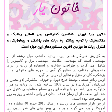
خاتون یار: تهران- ششمین كنفرانس بین المللی رباتیك و
مكاترونیك با توجه بیشتر به ربات های پزشكی و بیولوژیكی و
كنترل ربات ها میزبان آخرین دستاوردهای این حوزه است.
به گزارش خبرنگار علمی ایرنا، رباتیك دانشی میان رشته ای از
مهندسی است كه مهندسی مكانیك، مهندسی برق و كامپیوتر را
شامل می گردد و طراحی، ساخت و استفاده از ربات را برای
منظورهای مختلف در صنایع گوناگون یا حوزه های متنوعی مانند
پزشكی، كار در منزل و نظایر آن دربر می گیرد.
اولین ربات صنعتی توسط جرج دوول و جوزف اینگلبرگر (دو مخترع و
فیزیكدان آمریكایی) در سال 1959 ساخته شد، این ربات دو هزار
كیلوگرم وزن داشت و با برنامه ای روی سطح مغناطیسی كنترل می
شد، این صنعت از آن زمان علاقه مندان فراوانی داشته و روز به روز
در پیشرفت بوده است.
ارزش بازار سیستم های رباتیك در سال 2015 حدود 40 میلیارد دلار
آمریكا برآورد می گردد و بر مبنای پیش بینی های فدراسیون بین