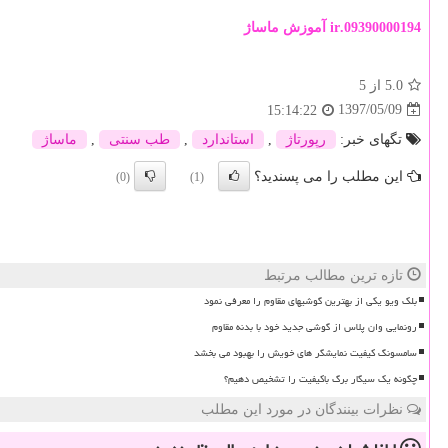
09390000194.ir
آموزش ماساژ
5.0
از 5
1397/05/09
15:14:22
تگهای خبر:
رپورتاژ
,
استاندارد
,
طب سنتی
,
ماساژ
این مطلب را می پسندید؟
(0)
(1)
تازه ترین مطالب مرتبط
بلک ویو یکی از بهترین گوشیهای مقاوم را معرفی نمود
رونمایی وان پلاس از گوشی جدید خود با بدنه مقاوم
سامسونگ کیفیت نمایشگر های خویش را بهبود می بخشد
چگونه یک سیگار برگ باکیفیت را تشخیص دهیم؟
نظرات بینندگان در مورد این مطلب