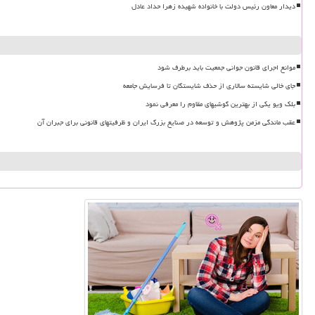
دیدار معاون رئیس دولت با خانواده شهیده زهرا حداد عادل
موانع اجرای قانون جوانی جمعیت باید برطرف شود
جای خالی شایسته سالاری از حذف شایستگان تا فرسایش جامعه
بلک ویو یکی از بهترین گوشیهای مقاوم را معرفی نمود
عقب ماندگی مزمن پژوهش و توسعه در صنایع بزرگ ایران و ظرفیتهای قانونی برای جبران آن