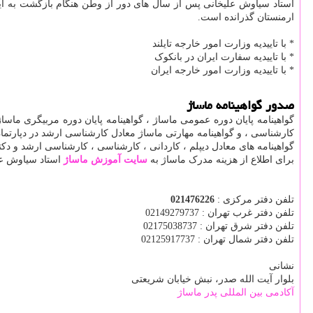
استاد سیاوش علیخانی پس از سال های دور از وطن هنگام بازگشت به ایر
ارمنستان گذرانده است.
* با تاییدیه وزارت امور خارجه تایلند
* با تاییدیه سفارت ایران در بانکوک
* با تاییدیه وزارت امور خارجه ایران
صدور گواهینامه ماساژ
گواهینامه پایان دوره عمومی ماساژ ، گواهینامه پایان دوره مربیگری ماساژ
کارشناسی ، و گواهینامه مهارتی ماساژ معادل کارشناسی ارشد در دپارتما
گواهينامه های معادل ديپلم ، كاردانی ، كارشناسی ، كارشناسی ارشد و دكتر
برای اطلاع از هزینه مدرک ماساژ به
سایت آموزش ماساژ
استاد سیاوش عل
تلفن دفتر مرکزی :
021476226
تلفن دفتر غرب تهران : 02149279737
تلفن دفتر شرق تهران : 02175038737
تلفن دفتر شمال تهران : 02125917737
نشانی
بلوار آیت الله صدر، نبش خیابان شریعتی
آکادمی بین المللی پدر ماساژ