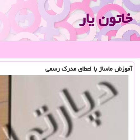
خاتون یار
آموزش ماساژ با اعطای مدرك رسمی