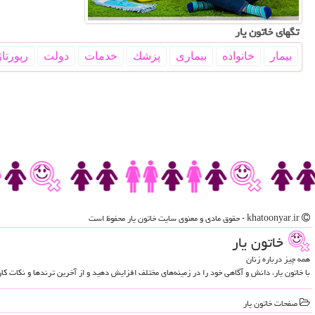
تگهای خاتون یار
بیمار
خانواده
بیماری
پزشك
خدمات
دولت
رپورتاژ
khatoonyar.ir - حقوق مادی و معنوی سایت خاتون یار محفوظ است
خاتون یار
همه چیز درباره زنان
با خاتون یار، دانش و آگاهی خود را در زمینه‌های مختلف افزایش دهید و از آخرین ترندها و نکات ک
صفحات خاتون یار