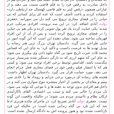
داخل مبادرت به رقص فرد را به قلم قاضی نسبت می دهند و از
عباراتی همچون «رقص كمر به قلم قاضی كهنسال چه ارتباطی دارد»
استفاده كردند و باعث تأسف است كه عده ای برای كسانی كه بی
حیایی را در فضای مجازی ترویج می كنند دل می سوزانند. جعفری
دولت
آبادی اضافه كرد: در این سه پرونده، افرادی مرتكب جرم
شدند؛ یكی جنایت كرده یك نفر پول شویی كرده و یكی هم بی حیایی
را در فضای مجازی ترویج كرده است و پس از آن از این افراد
قهرمان ساخته می شود، نشان دهنده این است كه این گونه امور در
جایی طراحی می گردد. دادستان تهران بزرگ ترین هنر رسانه را
تبدیل تهدید ها به فرصت دانست و تاكید كرد: به جای این كه قصاص
محمد ثلاث عبرت تاریخ شود بی گناه جلوه دادن وی پیگیری می شود؛
به جای این كه متهم ارزی كه به تازگی دستگیر شده شرمسار مردم
تنگدست باشد، اقدامش توسط برخی افراد توجیه می شود؛ و كسی
هم كه با انتشار فیلم رقص خود در فضای مجازی فعل حرام انجام
می دهد، مورد حمایت قرار می گیرد. دادستان تهران اظهار داشت:
هجمه های رسانه ای درمورد برخی جرایم و رویداد ها را عادی نمی
بینیم و معاندان بر بخشی از اخبار منتشره موج سواری می كنند و در
داخل هم افرادی بدون توجه به عقبه ها و با موجی كه تولید می شود،
دل مردم را خالی می كنند و سبب بی اعتمادی، القای ناكارآمدی
اركان نظام و ناامیدی مردم می شوند؛ در حالیكه واقعیت این گونه
نیست. جعفری
دولت
آبادی تصریح كرد: در ماجرای مائده هژبری ادعا
شد كه این فرد بی گناه زندانی شده است؛ در حالیكه این فرد
بازداشت نشده بود و هنوز پرونده اش به دادگاه ارسال نشده است.