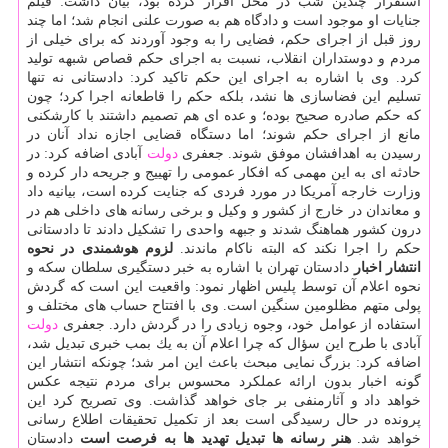
استقرار چندین شب در محل اقرار كرده بود، بیان داشت: فیلم
جنایات او موجود است و دادگاه هم به صورت علنی انجام شد؛ اما چند
روز قبل از اجرای حكم، فضایی را به وجود آوردند كه برای خیلی از
مردم و دوستداران انقلاب، نسبت به اجرای حكم قصاص شبهه تولید
كرد. وی با اشاره به اجرای این حكم تاكید كرد: دادستانی نه تنها
تسلیم این فضاسازی ها نشد، بلكه حكم را قاطعانه اجرا كرد؛ چون
كه حكم صادره صحیح بوده؛ و عده ای هم تصمیم داشتند با كارشكنی
مانع از اجرای حكم شوند؛ اما دستگاه قضایی اجازه نداد آنان در
رسیدن به اهدافشان موفق شوند. جعفری
دولت
آبادی اضافه كرد: در
حادثه ای به این مهمی كه افكار عمومی را تهییج و جریحه دار كرده و
وزارت خارجه آمریكا در مورد فردی كه جنایت كرده است، بیانیه داد
و معاندان در خارج از كشور و وكیل و برخی رسانه های داخلی هم در
درون كشور هماهنگ شدند و جبهه واحدی را تشكیل دادند تا دادستانی
حكم را اجرا نكند كه البته ناكام ماندند.
لزوم هوشمندی در نحوه
انتشار اخبار
دادستان تهران با اشاره به خبر دستگیری سلطان سكه و
نحوه اعلام آن توسط پلیس اظهار نمود: واقعیت این است كه گردش
پولی متهم مظلومین سنگین است. وی با افتتاح حساب های مختلف و
استفاده از عوامل خود، وجوه زیادی را در گردش دارد. جعفری
دولت
آبادی با طرح این سؤال كه چرا اعلام آن به یك بمب خبری تبدیل شد،
اضافه كرد: بزرگ نمایی مبحث باعث این امر شد؛ چونكه انتشار این
گونه اخبار بدون ارائه عملكرد محسوس برای مردم نتیجه عكس
خواهد داد و آثارمنفی بر جای خواهد گذاشت. وی تصریح كرد این
پرونده در حال رسیدگی است بعد از تكمیل تحقیقات اطلاع رسانی
خواهد شد.
هنر رسانه ها تبدیل تهدید ها به فرصت است
دادستان