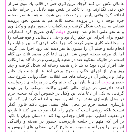
عاملان تلاش می كنند كوچك ترین اثری حتی در قالب یك موی سر از
خود باقی نگذارند. وی با تاكید بر نقش مهم دلایل در جرایم جنایی
اضافه كرد: وقتی پلیس وارد صحنه می شود، به همه عناصر صحنه
جرم توجه دارد. در پرونده محمد ثلاث هم به همین نحو، پرونده
قضایی به سرعت شكل گرفت و محاكمات با حضور متهم و وكیل وی
و به نحو علنی انجام شد. جعفری
دولت
آبادی تصریح كرد: انتظارات
عموم برای اجرای این حكم زیاد بود و حتی دادستانی و قوه قضاییه را
به محافظه كاری متهم كردند كه چرا حكم فردی كه این جنایات را
انجام داده و فیلم آن را میلیون ها نفر دیده اند، زود اجرا نمی گردد.
اما یك مرتبه صحنه عوض شد؛ فردی ادعا كرد محمد ثلاث بی گناه
است، در حالیكه محكوم ضد در شعبه بازپرسی و در دادگاه به ارتكاب
قتل اقرار كرده بود؛ به یك باره هجمه رسانه ای شكل گرفت و چند
روز پیش از اجرای حكم، با طرح برخی ادعا ها از جانب یك خانم
وكیل و بازنشر آن در رسانه های ضد انقلاب، جنگ روانی شروع شد.
جعفری
دولت
آبادی با بیان این كه خانم وكیل در مرحله ی درخواست
اعاده دادرسی در دیوان عالی كشور وكالت مرتكب را بر عهده
گرفت، به یكی از ادعا های این وكیل در خصوص این كه صحنه جرم
در محل بازسازی نشده بود، اشاره نمود و اضافه كرد: این كه باید
بازسازی صحنه جرم در محل اتفاق بیفتد، مورد تاكید قانون گذار
نیست؛ بلكه روشی است كه متهم را با ادله مواجه می كنند تا بازجو
در تعقیب قضایی متهم اقناع وجدانی پیدا كند. دادستان تهران با تاكید
بر این كه متهم در جلسه بازپرسی، حضور در صحنه و رانندگی
اتوبوس را پذیرفته و نسبت به خارج كردن صندلی های اتوبوس و