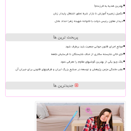
بهترین هدیه به فرزندم!
تکمیل زنجیره آموزش تا بازار شرط تحقق اشتغال پایدار زنان
دیدار معاون رئیس دولت با خانواده شهیده زهرا حداد عادل
پربحث ترین ها
موانع اجرای قانون جوانی جمعیت باید برطرف شود
جای خالی شایسته سالاری از حذف شایستگان تا فرسایش جامعه
بلک ویو یکی از بهترین گوشیهای مقاوم را معرفی نمود
عقب ماندگی مزمن پژوهش و توسعه در صنایع بزرگ ایران و ظرفیتهای قانونی برای جبران آن
جدیدترین ها