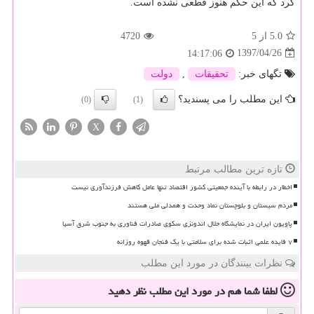
كرد كه این حكم هنوز قطعی نشده است.
5.0
از 5
4720
1397/04/26
14:17:06
تگهای خبر:
تحقیقات
,
دولت
این مطلب را می پسندید؟
(0)
(1)
X
تازه ترین مطالب مرتبط
اخطار در رابطه با آینده جمعیتی کشور اقتصاد تنها عامل کاهش فرزندآوری نیست
مردم سیستان و بلوچستان نماد وحدت و همدلی ملی هستند
پاویون ایران در نمایشگاه حلال اندونزی سکوی صادرات فناوری به جنوب شرق آسیا
۷ فایده علمی اثبات شده برای سلامتی با یک فنجان قهوه روزانه
نظرات بینندگان در مورد این مطلب
لطفا شما هم
در مورد این مطلب
نظر دهید