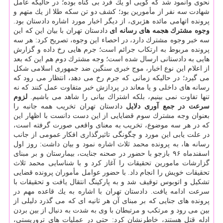
نحوی وانمود شد كه گویی او یك فرد بی گناه بوده؛ در حالیكه عامل
شهادت سه نفر از مأمورین بود؛ كشف دو تن سكه طلا از یك متهم و
پرونده اتهامی مائده هژبری، از دیگر اخبار مورد اشاره دادستان بود.
وجوه مشترك هجمه های رسانه ای
دادستان تهران با بیان این كه این
سه خبر وجوه مشترك دارد، در احصاء این وجوه، تصریح كرد: هر سه
پرونده مربوط به ارتكاب جرائم است؛ جرم هایی رخ داده و گزارش
هایی به دادستانی ارسال شده است؛ وجه مشترك دوم هم این كه بعد
از اعلام این نوع اخبار، موج خبری سنگین ضد جمهوری اسلامی شكل
می گیرد؛ در حالیكه زمانی كه جرم رخ می دهد، انتظار می رود كه
رسانه های داخلی و یا معاند در پردازش خبر متفاوت عمل كنند كه نه
تنها تفاوت نمی بینیم، بلكه اشتراك بیانی را شاهد می باشیم.
لزوم
سرعت در جمع آوری دلایل
دادستان تهران تخریب همه جانبه را
بعنوان وجه مشترك سوم قضایایی از این دست دانست با اظهار این
كه در هر سه موضوع، تخریب به معنای واقعی صورت گرفته است،
در علت یابی این مورد و چگونگی تاثیرگذاری افكار عمومی از جانب
رسانه ها، به پرونده محمد ثلاث اشاره نمود و بیان داشت: روز اول
اسفندماه ۹۶ بازجو با حضور در صحنه جنایت، بیمارستان و بر مبنای
گزارشات مامورین تحقیقات را آغاز كرد و با شناسایی محمد ثلاث
تحقیقات خویش را انجام داد. با حضور عوامل مأموران پرونده قضایی
تشكیل و اتوبوس توقیف شد و به پاركینگ انتقال یافت و تحقیقات با
سرعت ادامه یافت. دادستان تهران با اشاره به یك قاعده مهم در
پرونده های جنایی كه بر مبنای آن هر ثانیه ای كه می گذرد دلیلی از
بین می رود و مرتكب و مرتبطان با وی به شدت به دنبال از بین بردن
ادله قتل هستند، خاطرنشان كرد: حتی در عملیات های تروریستی،