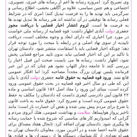
وی تصریح كرد: امروزه رسانه ها اعم از رسانه های خبری، تصویری،
اجتماعی و هم چنین سیاسی، علاوه بر آگاهی بخشی، اطلاع رسانی و
سرگرمی باید تهدید ها را به فرصت تبدیل كنند؛ امری كه در شزایط
فعلی رسانه ها توفیقی در آن نداشته اند هنر رسانه ها تبدیل تهدید ها
به فرصت ها است.
لزوم انتشار اخبار قضایی با دریافت مجوز
جعفری
دولت
آبادی اظهار داشت: قوه قضاییه از رسانه ملی خواست
در مورد چرا اخباری كه دارای ابعاد و وجوه مختلف است، دریافت
تاییدیه از سوی نهاد اصلی و در رابطه با مبحث را مورد توجه قرار
دهد؛ چونكه اخبار قضایی باید با استقامت منتشر شود. دادستان تهران
با تاكید بر این كه اخبار قضایی نباید بدون تایید مراجع قضایی پخش
شود، اظهار داشت: رسانه ها می بایست صحت این قبیل اخبار را
بررسی كنند تا جامعه دچار التهاب نشود هم چنان كه در این خبر
فرمانده پلیس تهران بزرگ مجدداً مصاحبه كرد؛ اما افكار عمومی
قانع نشد.
ورود قوه قضاییه به حقوق عامه
جعفری
دولت
آبادی با بیان
این كه طی دو سال اخیر قوه قضاییه در بحث حقوق عمومی ورود
كرده است، مبنای این ورود را مفاد اصل ۱۵۶ قانون اساسی و ماده
۲۲ قانون آیین دادرسی كیفری دانست كه دادستان را مكلف به حفظ
حقوق عمومی كرده است؛ و تصریح كرد: حقوق عامه به باعث قانون
یا شرع برای مردم پیش بینی شده و نقض آن خسارت بار است؛ مانند
تاخیر پرواز هواپیماها،
سلامت
و بهداشت عمومی، هتك آبروی مردم و
گرانی كه امیدواریم كار های مناسبی كه شروع شده با حمایت رسانه
ها پیگیری شود. دادستان تهران اضافه كرد: تابحال هفتاد مصداق برای
حقوق عامه احصا شده و در آخرین مورد، معاونان دادستان تهران به
همراه تعدادی از كارشناسان دستگاه ها از رستوران ها و قنادی ها