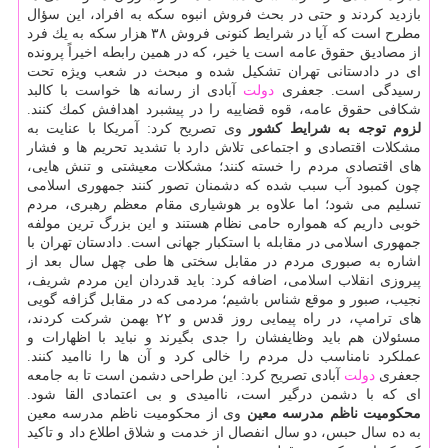
بازدید كردند و حتی در بحث فروش انبوه سكه به افراد، این سؤال
مطرح است كه آیا در شرایط كنونی فروش ۳۸ هزار سكه به یك فرد
از مصادیق حقوق عامه است یا خیر، كه در همین رابطه اخیراً پرونده
ای در دادستانی تهران تشكیل شده و مبحث در شعب ویژه تحت
رسیدگی است. جعفری
دولت
آبادی از رسانه ها خواست با كالبد
شكافی حقوق عامه، قوه قضاییه را در پیشبرد اهدافش كمك كنند.
لزوم توجه به شرایط كشور
وی تصریح كرد: آمریكا با عنایت به
مشكلات اقتصادی و اجتماعی تلاش دارد با تشدید تحریم ها و فشار
های اقتصادی مردم را خسته كنند؛ مشكلات معیشتی و تنش هایی،
چون كمبود آب سبب شده كه دشمنان تصور كنند جمهوری اسلامی
تسلیم می شود؛ اما علاوه بر هوشیاری مقام معظم رهبری، مردم
خوبی داریم كه همواره حامی نظام هستند و این بزرگ ترین مولفه
جمهوری اسلامی در مقابله با استكبار جهانی است. دادستان تهران با
اشاره به صبوری مردم در مقابل سختی ها طی چهل سال بعد از
پیروزی انقلاب اسلامی، اضافه كرد: باید قدردان این مردم شریف،
نجیب، صبور و موقع شناس باشیم؛ مردمی كه در مقابل گزافه گویی
های ترامپ، در راه پیمایی روز قدس و ۲۲ بهمن شركت كردند،
مسئولان هم باید وظایفشان را جدی بگیرند و نباید با اظهارات و
عملكرد نامناسب دل مردم را خالی كرد و آن ها را ناامید كنند.
جعفری
دولت
آبادی تصریح كرد: این طراحی دشمن است تا به جامعه
ای كه با دشمن درگیر است، ناامیدی و بی اعتمادی القا شود.
محكومیت ناظم مدرسه معین
وی از محكومیت ناظم مدرسه معین
به ده سال حبس، دو سال انفصال از خدمت و شلاق اطلاع داد و تاكید