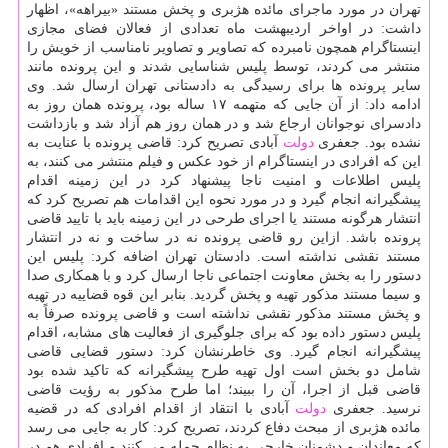
تهران در مورد ماجرای مائده هژبری و پخش مستند «بیراهه»، اظهار
داشت: در اواخر اردیبهشت ماه تعدادی از فعالان فضای مجازی
اینستاگرام همچون نامبرده كه تصاویر و تصاویر نامناسب از خویش را
منتشر می كردند، توسط پلیس شناسایی شدند و این پرونده مانند
سایر پرونده ها برای رسیدگی به دادستانی تهران ارسال شد. وی
ادامه داد: از آن جایی كه متهمه ۱۷ ساله بود، پرونده همان روز به
دادسرای نوجوانان ارجاع شد و در همان روز هم آزاد شد و بازداشت
نشده بود. جعفری
دولت
آبادی تصریح كرد: قاضی پرونده با عنایت به
این كه افرادی در اینستاگرام از خود عكس و فیلم منتشر می كنند، به
پلیس اطلاعات و امنیت ناجا پیشنهاد كرد در این زمینه اقدام
پیشگیرانه انجام گیرد و در مورد نحوه این اقدامات هم تصریح كرد كه
انتشار هرگونه مستند یا اجرای طرحی در این زمینه باید با تایید قاضی
پرونده باشد. ازاین رو قاضی پرونده نه در ساخت و نه در انتشار
مستند نقشی نداشته است. دادستان تهران اضافه كرد: پلیس این
دستور را به بخش معاونت اجتماعی ناجا ارسال كرد و با همكاری صدا
و سیما مستند مذكور تهیه و پخش گردید. بنابر این قوه قضاییه در تهیه
و پخش مستند مذكور نقشی نداشته است و قاضی پرونده صرفاً به
پلیس دستور داده بود كه برای جلوگیری از فعالیت های مشابه، اقدام
پیشگیرانه انجام گیرد. وی خاطرنشان كرد: دستور قضایی قاضی
شامل دو بخش است اول تهیه طرح پیشگیرانه كه تاكید شده بود
قاضی قبل از اجرا، آن را ببیند؛ اما طرح مذكور به رؤیت قاضی
نرسید. جعفری
دولت
آبادی با انتقاد از اقدام افرادی كه در قضیه
مائده هژبری از مبحث دفاع كردند، تصریح كرد: كار به جایی می رسد
كه معاندان و دشمنان خارجی به نظام حمله می كنند و افرادی هم در