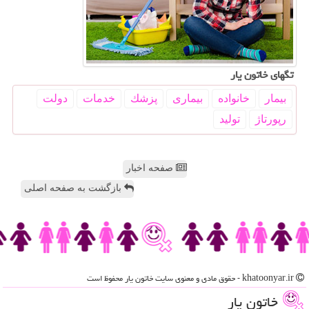
تگهای خاتون یار
بیمار
خانواده
بیماری
پزشك
خدمات
دولت
رپورتاژ
تولید
صفحه اخبار
بازگشت به صفحه اصلی
khatoonyar.ir - حقوق مادی و معنوی سایت خاتون یار محفوظ است
خاتون یار