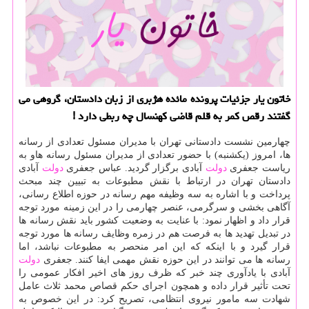
خاتون یار جزئیات پرونده مائده هژبری از زبان دادستان، گروهی می
گفتند رقص كمر به قلم قاضی كهنسال چه ربطی دارد !
چهارمین نشست دادستانی تهران با مدیران مسئول تعدادی از رسانه
ها، امروز (یكشنبه) با حضور تعدادی از مدیران مسئول رسانه هاو به
ریاست جعفری
دولت
آبادی برگزار گردید. عباس جعفری
دولت
آبادی
دادستان تهران در ارتباط با نقش مطبوعات به تبیین چند مبحث
پرداخت و با اشاره به سه وظیفه مهم رسانه در حوزه اطلاع رسانی،
آگاهی بخشی و سرگرمی، عنصر چهارمی را در این زمینه مورد توجه
قرار داد و اظهار نمود: با عنایت به وضعیت كشور باید نقش رسانه ها
در تبدیل تهدید ها به فرصت هم در زمره وظایف رسانه ها مورد توجه
قرار گیرد و با اینكه كه این امر منحصر به مطبوعات نباشد، اما
رسانه ها می توانند در این حوزه نقش مهمی ایفا كنند. جعفری
دولت
آبادی با یادآوری چند خبر كه ظرف روز های اخیر افكار عمومی را
تحت تأثیر قرار داده و همچون اجرای حكم قصاص محمد ثلاث عامل
شهادت سه مامور نیروی انتظامی، تصریح كرد: در این خصوص به