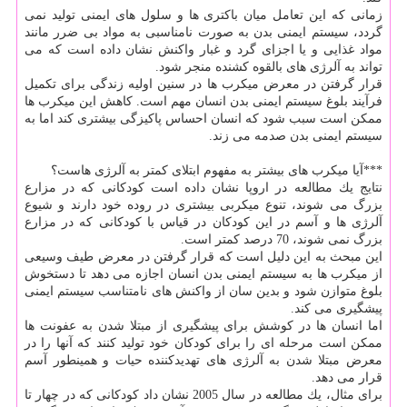
زمانی كه این تعامل میان باكتری ها و سلول های ایمنی تولید نمی
گردد، سیستم ایمنی بدن به صورت نامناسبی به مواد بی ضرر مانند
مواد غذایی و یا اجزای گرد و غبار واكنش نشان داده است كه می
تواند به آلرژی های بالقوه كشنده منجر شود.
قرار گرفتن در معرض میكرب ها در سنین اولیه زندگی برای تكمیل
فرآیند بلوغ سیستم ایمنی بدن انسان مهم است. كاهش این میكرب ها
ممكن است سبب شود كه انسان احساس پاكیزگی بیشتری كند اما به
سیستم ایمنی بدن صدمه می زند.
***آیا میكرب های بیشتر به مفهوم ابتلای كمتر به آلرژی هاست؟
نتایج یك مطالعه در اروپا نشان داده است كودكانی كه در مزارع
بزرگ می شوند، تنوع میكربی بیشتری در روده خود دارند و شیوع
آلرژی ها و آسم در این كودكان در قیاس با كودكانی كه در مزارع
بزرگ نمی شوند، 70 درصد كمتر است.
این مبحث به این دلیل است كه قرار گرفتن در معرض طیف وسیعی
از میكرب ها به سیستم ایمنی بدن انسان اجازه می دهد تا دستخوش
بلوغ متوازن شود و بدین سان از واكنش های نامتناسب سیستم ایمنی
پیشگیری می كند.
اما انسان ها در كوشش برای پیشگیری از مبتلا شدن به عفونت ها
ممكن است مرحله ای را برای كودكان خود تولید كنند كه آنها را در
معرض مبتلا شدن به آلرژی های تهدیدكننده حیات و همینطور آسم
قرار می دهد.
برای مثال، یك مطالعه در سال 2005 نشان داد كودكانی كه در چهار تا