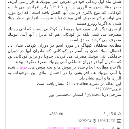
شش ماه اول زندگی خود در معرض آنتی بیوتیك ها قرار می گیرند،
خطر مبتلا شدن به آلرژی در آنها 1.3 تا 5برابر افزایش می یابد و
كودكانی كه تنوع باكتری در بدن آنها كاهش یافته است--كه این مورد
می تواند بر اثر مصرف آنتی بیوتیك تولید شود-- با افزایش خطر مبتلا
شدن به اگزما روبرو هستند.
از سوی دیگر، این مورد تنها مربوط به كودكانی نیست كه آنتی بیوتیك
مصرف می كنند، بلكه در كودكانی هم كه مادران آنها آنتی بیوتیك
مصرف می كردند، صادق است.
مطالعه محققان كپنهاگ در مورد آسم در دوران كودكی نشان داد
احتمال مبتلا شدن به آسم در كودكانی كه مادران آنها در دوران
حاملگی آنتی بیوتیك مصرف می كردند، حدودا دو برابر كودكانی بود
كه مادران آنها در دوران حاملگی آنتی بیوتیك مصرف نكرده بودند.
بالاخره مطالعه انجام شده بر موش ها و بچه موش های
درمان
شده
با آنتی بیوتیك ها، افزایشی را در احتمال ابتلای این موجودات به
آلرژی ها و آسم نشان داد.
این مقاله در نشریه Conversation انتشار یافته است.
علمی**2038**
مترجم: درنا محمدیان* انتشار: محتشمی پور
5.0
از 5
4589
1396/12/01
16:25:54