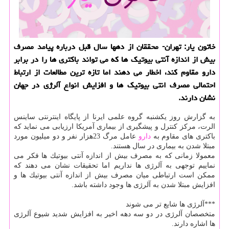
خاتون یار: تهران- محققان از دهها سال قبل درباره پیامد مصرف
بیش از اندازه آنتی بیوتیك ها كه می تواند باكتری ها را در برابر
دارو مقاوم كند، اخطار می دهند اما تازه ترین مطالعات از ارتباط
احتمالی مصرف انتی بیوتیك ها و افزایش انواع آلرژی در جهان
نشان دارند.
به گزارش روز یكشنبه گروه علمی ایرنا از پایگاه اینترنتی ساینس
الرت، مركز كنترل و پیشگیری از بیماری آمریكا ارزیابی می نماید كه
باكتری های مقاوم به
دارو
عامل مرگ 23هزار نفر و دو میلیون مورد
مبتلا شدن به بیماری در سال هستند.
معمولا زمانی كه به مصرف بیش از اندازه آنتی بیوتیك ها فكر می
نماییم توجهی به آلرژی ها نداریم اما تحقیقات نشان می دهند كه
ممكن است ارتباطی میان مصرف بیش از اندازه آنتی بیوتیك ها و
افزایش مبتلا شدن به آلرژی ها وجود داشته باشد.
***آلرژی ها شایع تر می شوند
متخصصان آلرژی در دو سه دهه اخیر به افزایش شدید شیوع آلرژی
ها اشاره دارند.