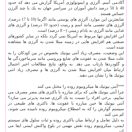
آكادمی آسم، آلرژی و ایمونولوژی آمریكا گزارش می دهد كه حدود
40 تا 50 درصد دانش آموزان در سراسر جهان به یك یا چند آلرژن
حساس هستند.
شایعترین این موارد، آلرژی های پوستی مانند اگزما (10 تا 17 درصد)،
آلرژی های تنفسی مانند آسم و رینیت (حدود 10 درصد) و آلرژی های
غذایی مانند آلرژی به بادام زمینی (~ 8 درصد) است.
این افزایش تنها مربوط به آمریكا نمی گردد بلكه در سایر كشورهای
صنعتی هم افزایش هایی در زمینه مبتلا شدن به آلرژی ها مشاهده
شده است.
این وضعیت، مصرف زیاد آنتی بیوتیك بخصوص در بین كودكان را به
علت مبتلا شدن به عفونت های شایع ویروسی مانند سرماخوردگی ها
و گلودردها بازتاب می دهد. به واقع، نتایج مطالعات اخیر احتمال
ارتباط میان افزایش مبتلا شدن به آلرژی ها و مصرف زیاد انتی
بیوتیك ها را نشان می دهند.
***آنتی بیوتیك ها میكروبیوم روده را مختل می كنند
چرا آنتی بیوتیك هایی كه برای مبارزه با باكتری های مضر مصرف می
نماییم، برخی افراد را نسبت به یك آلرژی صدمه پذیرتر می سازد؟
آنتی بیوتیك ها حین مبارزه با عفونت ها، باكتری های طبیعی در
سیستم گوارش را كه به اصطلاح میكروبیوم روده نامیده می شوند،
كم می كنند.
به دلیل تعامل و ارتباط میان باكتری روده و ثبات سلول های سیستم
ایمنی، میكروبیوم روده نقش مهمی در بلوغ واكنش ایمنی ایفا می
كند.