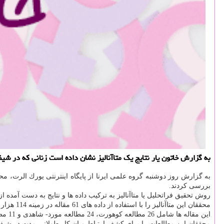
به گزارش خاتون یار نتایج یك متاآنالیز نشان داده است زنانی كه در 
به گزارش روز دوشنبه گروه علمی ایرنا از پایگاه اینترنتی یورك الرت، 
بررسی كردند.
روش تحقیق فراتحلیل یا متاآنالیز به تركیب داده ها و نتایج به دست آمده
محققان این متاآنالیز را با استفاده از داده های 61 مقاله در زمینه 114 هزار و 628 مورد
این مقاله ها شامل 26 مطالعه كوهورت، 24 مطالعه مورد- شاهدی و 11 مطالعه مورد- شاهدی لانه بود.
محققان این مطالعات را برای كشف ارتباط میان كار طولانی مدت در شیفت شب