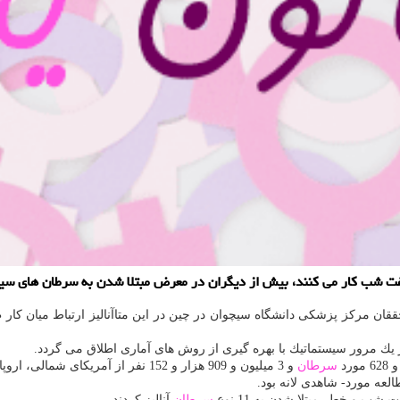
شیفت شب كار می كنند، بیش از دیگران در معرض مبتلا شدن به سرطان های س
محققان مركز پزشكی دانشگاه سیچوان در چین در این متاآنالیز ارتباط میان ك
 از یك مرور سیستماتیك با بهره گیری از روش های آماری اطلاق می گردد.
سرطان
و 3 میلیون و 909 هزار و 152 نفر از آمریكای شمالی، اروپا، استرالیا و آسیا انجام دادند.
 و خطر مبتلا شدن به 11 نوع
سرطان
آنالیز كردند.