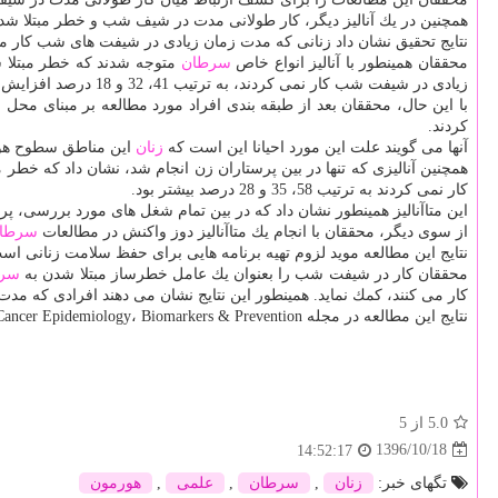
همچنین در یك آنالیز دیگر، كار طولانی مدت در شیف شب و خطر مبتلا 
نتایج تحقیق نشان داد زنانی كه مدت زمان زیادی در شیفت های شب كار می كردند، با افزایش 9
محققان همینطور با آنالیز انواع خاص
سرطان
متوجه شدند كه خطر مبتلا
زیادی در شیفت شب كار نمی كردند، به ترتیب 41، 32 و 18 درصد افزایش داشت.
با این حال، محققان بعد از طبقه بندی افراد مورد مطالعه بر مبنای محل
كردند.
آنها می گویند علت این مورد احیانا این است كه
زنان
این مناطق سطوح هورم
همچنین آنالیزی كه تنها در بین پرستاران زن انجام شد، نشان داد كه خطر 
كار نمی كردند به ترتیب 58، 35 و 28 درصد بیشتر بود.
این متاآنالیز همینطور نشان داد كه در بین تمام شغل های مورد بررسی، 
از سوی دیگر، محققان با انجام یك متاآنالیز دوز واكنش در مطالعات
سرطا
نتایج این مطالعه موید لزوم تهیه برنامه هایی برای حفظ سلامت زنانی 
محققان كار در شیفت شب را بعنوان یك عامل خطرساز مبتلا شدن به
سرط
كار می كنند، كمك نماید. همینطور این نتایج نشان می دهند افرادی كه م
نتایج این مطالعه در مجله Cancer Epidemiology، Biomarkers & Prevention انتشار یافته است.
5.0
از 5
1396/10/18
14:52:17
تگهای خبر:
زنان
,
سرطان
,
علمی
,
هورمون