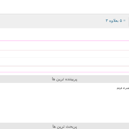
= ۵ بعلاوه ۳
پربیننده ترین ها
مراه فیلم
پربحث ترین ها