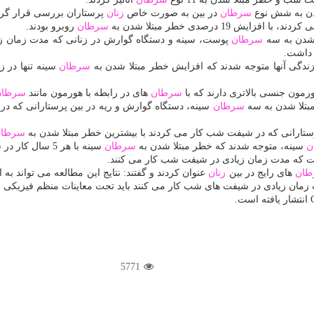
شدن به شش نوع
سرطان
در بین به صورت خاص
زنان
پرستاران بررسی قرار گر
1 درصدی خطر مبتلا شدن به
سرطان
روبرو بودند.
 شدن به سه
سرطان
پوست، سینه و دستگاه گوارش در زنانی كه مدت زمان زی
 زندگی آنها متوجه شدند كه افزایش خطر مبتلا شدن به
سرطان
سینه تنها در 
ون جنسی بالاتری دارند كه با
سرطان
های در رابطه با هورمون مانند
سرطان
مبتلا شدن به سه
سرطان
سینه، دستگاه گوارش و ریه در بین پرستارانی كه د
پرستارانی كه در شیفت شب كار می كردند با بیشترین خطر مبتلا شدن به
سرطا
ن
سینه، متوجه شدند كه خطر مبتلا شدن به
سرطان
سینه با هر 5 سال كار در شیفت شب، 3. 3 درصد افزایش می یافت.
است كه مدت زمان زیادی در شیفت شب كار می كنند.
ان
های رایج در بین
زنان
عنوان كردند و گفتند: نتایج این مطالعه می تواند ب
دت زمان زیادی در شیفت های شب كار می كنند باید تحت معاینات منظم فیزیكی 
5771