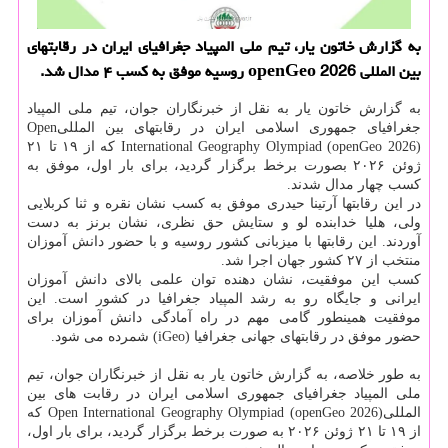
به گزارش خاتون یار، تیم ملی المپیاد جغرافیای ایران در رقابتهای
بین المللی openGeo 2026 روسیه موفق به کسب ۴ مدال شد.
به گزارش خاتون یار به نقل از خبرنگاران جوان، تیم ملی المپیاد
جغرافیای جمهوری اسلامی ایران در رقابتهای بین المللیOpen
International Geography Olympiad (openGeo 2026) که از ۱۹ تا ۲۱
ژوئن ۲۰۲۶ بصورت برخط برگزار گردید، برای بار اول، موفق به
کسب چهار مدال شدند.
در این رقابتها آرتینا حیدری موفق به کسب نشان نقره و ثنا کربلایی
ولی، هلیا خدابنده لو و ستایش حق نظری، نشان برنز به دست
آوردند. این رقابتها با میزبانی کشور روسیه و با حضور دانش آموزان
منتخب از ۲۷ کشور جهان اجرا شد.
کسب این موفقیت، نشان دهنده توان علمی بالای دانش آموزان
ایرانی و جایگاه رو به رشد المپیاد جغرافیا در کشور است. این
موفقیت همینطور گامی مهم در راه آمادگی دانش آموزان برای
حضور موفق در رقابتهای جهانی جغرافیا (iGeo) شمرده می شود.
به طور خلاصه، به گزارش خاتون یار به نقل از خبرنگاران جوان، تیم
ملی المپیاد جغرافیای جمهوری اسلامی ایران در رقابت های بین
المللیOpen International Geography Olympiad (openGeo 2026) که
از ۱۹ تا ۲۱ ژوئن ۲۰۲۶ به صورت برخط برگزار گردید، برای بار اول،