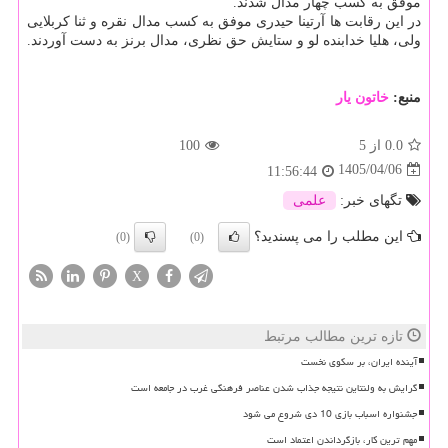
موفق به کسب چهار مدال شدند.
در این رقابت ها آرتینا حیدری موفق به کسب مدال نقره و ثنا کربلایی
ولی، هلیا خدابنده لو و ستایش حق نظری، مدال برنز به دست آوردند.
منبع:
خاتون یار
0.0
از 5
100
1405/04/06
11:56:44
تگهای خبر:
علمی
این مطلب را می پسندید؟
(0)
(0)
X
تازه ترین مطالب مرتبط
آینده ایران، بر سکوی نخست
گرایش به ولنتاین نتیجه جذاب شدن عناصر فرهنگی غرب در جامعه است
جشنواره اسباب بازی 10 دی شروع می شود
مهم ترین کار، بازگرداندن اعتماد است