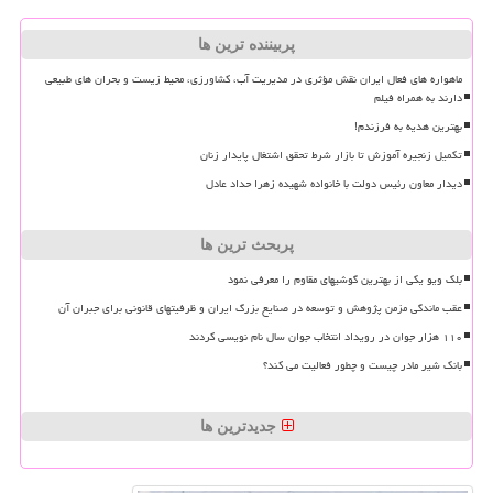
پربیننده ترین ها
ماهواره های فعال ایران نقش مؤثری در مدیریت آب، کشاورزی، محیط زیست و بحران های طبیعی
دارند به همراه فیلم
بهترین هدیه به فرزندم!
تکمیل زنجیره آموزش تا بازار شرط تحقق اشتغال پایدار زنان
دیدار معاون رئیس دولت با خانواده شهیده زهرا حداد عادل
پربحث ترین ها
بلک ویو یکی از بهترین گوشیهای مقاوم را معرفی نمود
عقب ماندگی مزمن پژوهش و توسعه در صنایع بزرگ ایران و ظرفیتهای قانونی برای جبران آن
۱۱۰ هزار جوان در رویداد انتخاب جوان سال نام نویسی کردند
بانک شیر مادر چیست و چطور فعالیت می کند؟
جدیدترین ها