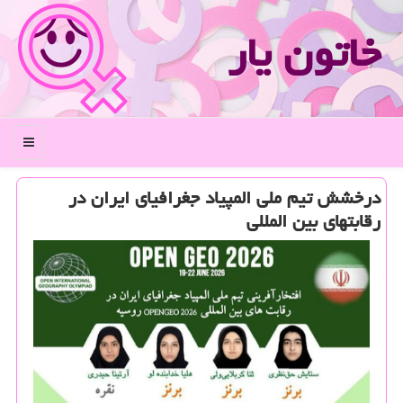
خاتون یار
منو
درخشش تیم ملی المپیاد جغرافیای ایران در
رقابتهای بین المللی