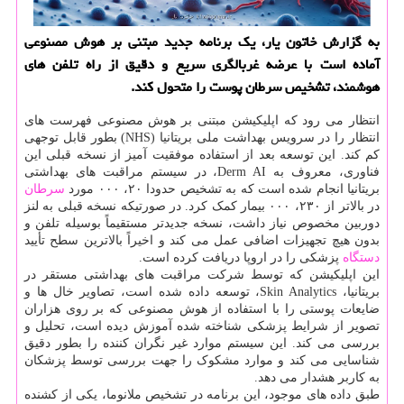
به گزارش خاتون یار، یک برنامه جدید مبتنی بر هوش مصنوعی
آماده است با عرضه غربالگری سریع و دقیق از راه تلفن های
هوشمند، تشخیص سرطان پوست را متحول کند.
انتظار می رود که اپلیکیشن مبتنی بر هوش مصنوعی فهرست های
انتظار را در سرویس بهداشت ملی بریتانیا (NHS) بطور قابل توجهی
کم کند. این توسعه بعد از استفاده موفقیت آمیز از نسخه قبلی این
فناوری، معروف به Derm AI، در سیستم مراقبت های بهداشتی
بریتانیا انجام شده است که به تشخیص حدودا ۲۰، ۰۰۰ مورد
سرطان
در بالاتر از ۲۳۰، ۰۰۰ بیمار کمک کرد. در صورتیکه نسخه قبلی به لنز
دوربین مخصوص نیاز داشت، نسخه جدیدتر مستقیماً بوسیله تلفن و
بدون هیچ تجهیزات اضافی عمل می کند و اخیراً بالاترین سطح تأیید
دستگاه
پزشکی را در اروپا دریافت کرده است.
این اپلیکیشن که توسط شرکت مراقبت های بهداشتی مستقر در
بریتانیا، Skin Analytics، توسعه داده شده است، تصاویر خال ها و
ضایعات پوستی را با استفاده از هوش مصنوعی که بر روی هزاران
تصویر از شرایط پزشکی شناخته شده آموزش دیده است، تحلیل و
بررسی می کند. این سیستم موارد غیر نگران کننده را بطور دقیق
شناسایی می کند و موارد مشکوک را جهت بررسی توسط پزشکان
به کاربر هشدار می دهد.
طبق داده های موجود، این برنامه در تشخیص ملانوما، یکی از کشنده