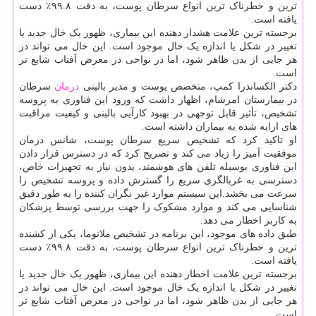
ترین و خطرناک ترین انواع سرطان پوست، به دقت ۹۹.۸٪ دست
یافته است.
برجسته ترین علامت هشدار دهنده این بیماری، ظهور یک خال جدید یا
تغییر در شکل یا اندازه یک خال موجود است. این خال می تواند در
هر جایی از بدن ظاهر شود، اما در نواحی در معرض آفتاب شایع تر
است.
دکتر الکساندرا کمپ، متخصص پوست و مدیر بالینی
درمان
سرطان
در بیمارستان امرشام، اظهار داشت که ورود این فناوری به پروسه
تشخیص، تأثیر قابل توجهی در بهبود کارآیی بالینی و کیفیت مراقبت
های ارایه شده به بیماران داشته است.
او تاکید کرد که تشخیص سریع سرطان پوست، شانس درمان
موفقیت آمیز را زیاد می کند و تصریح کرد که در دسترس قرار دادن
این فناوری بوسیله تلفن های هوشمند، بدون نیاز به تجهیزات خاص،
دسترسی به غربالگری سریع را گسترش داده و پروسه تشخیص را
سرعت می بخشد.این سیستم موارد غیر نگران کننده را به طور دقیق
شناسایی می کند و موارد مشکوک را جهت بررسی توسط پزشکان
به کاربر اخطار می دهد.
طبق داده های موجود، این برنامه در تشخیص ملانوما، یکی از کشنده
ترین و خطرناک ترین انواع سرطان پوست، به دقت ۹۹.۸٪ دست
یافته است.
برجسته ترین علامت اخطار دهنده این بیماری، ظهور یک خال جدید یا
تغییر در شکل یا اندازه یک خال موجود است. این خال می تواند در
هر جایی از بدن ظاهر شود، اما در نواحی در معرض آفتاب شایع تر
است.