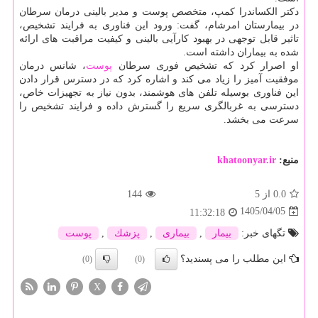
دکتر الکساندرا کمپ، متخصص پوست و مدیر بالینی درمان سرطان
در بیمارستان امرشام، گفت: ورود این فناوری به فرایند تشخیص،
تاثیر قابل توجهی در بهبود کارآیی بالینی و کیفیت مراقبت های ارائه
شده به بیماران داشته است.
او اصرار کرد که تشخیص فوری سرطان
پوست
، شانس درمان
موفقیت آمیز را زیاد می کند و اشاره کرد که در دسترس قرار دادن
این فناوری بوسیله تلفن های هوشمند، بدون نیاز به تجهیزات خاص،
دسترسی به غربالگری سریع را گسترش داده و فرایند تشخیص را
سرعت می بخشد.
منبع:
khatoonyar.ir
0.0
از 5
144
1405/04/05
11:32:18
تگهای خبر:
بیمار
,
بیماری
,
پزشك
,
پوست
این مطلب را می پسندید؟
(0)
(0)
X