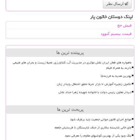
ارسال نظر
لینک دوستان خاتون یار
فیش حج
قیمت بیسیم کنوود
پربیننده ترین ها
ماهواره های فعال ایران نقش مؤثری در مدیریت آب، کشاورزی، محیط زیست و بحران های طبیعی
دارند به همراه فیلم
بهترین هدیه به فرزندم!
تکمیل زنجیره آموزش تا بازار شرط تحقق اشتغال پایدار زنان
دیدار معاون رئیس دولت با خانواده شهیده زهرا حداد عادل
پربحث ترین ها
موانع اجرای قانون جوانی جمعیت باید برطرف شود
جای خالی شایسته سالاری از حذف شایستگان تا فرسایش جامعه
بلک ویو یکی از بهترین گوشیهای مقاوم را معرفی نمود