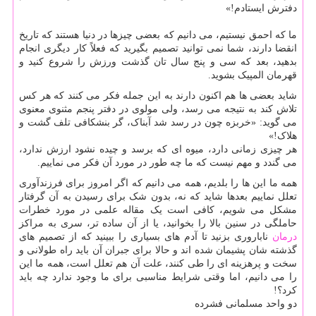
دفترش ایستادم!»
ما که احمق نیستیم، می دانیم که بعضی چیزها در دنیا هستند که تاریخ
انقضا دارند، شما نمی توانید تصمیم بگیرید که فعلاً کار دیگری انجام
بدهید، بعد که سی و پنج سال تان گذشت ورزش را شروع کنید و
قهرمان المپیک بشوید.
شاید بعضی ها هم اکنون دارند به این جمله فکر می کنند که هر کس
تلاش کند به نتیجه می رسد، ولی مولوی در دفتر پنجم مثنوی معنوی
می گوید: «خربزه چون در رسد شد آبناک، گر بنشکافی تلف گشت و
هلاک!»
هر چیزی زمانی دارد، میوه ای که برسد و چیده نشود ارزش ندارد،
می گندد و مهم نیست که ما چه طور در مورد آن فکر می نماییم.
همه ما این ها را بلدیم، همه می دانیم که اگر امروز برای فرزندآوری
تعلل نماییم بعدها شاید که نه، بدون شک برای رسیدن به آن گرفتار
مشکل می شویم، کافی است یک مقاله علمی در مورد خطرات
حاملگی در سنین بالا را بخوانید، یا از آن ساده تر، سری به مراکز
درمان
ناباروری بزنید تا آدم های بسیاری را ببینید که از تصمیم های
گذشته شان پشیمان شده اند و حالا برای جبران آن باید راه طولانی و
سخت و پرهزینه ای را طی کنند، علت آن هم تعلل است، همه ما این
را می دانیم، اما وقتی شرایط مناسبی برای ما وجود ندارد چه باید
کرد؟!
دو واحد مسلمانی فشرده