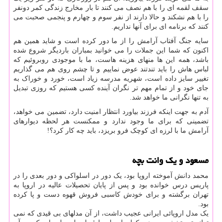
سقف لقمه ای را با هم نصف می کنند تا بار مخارج زندگی کمر دونفر
را با هم نشکند و حالا دارند از نفر سوم و چهارم و پنجمی صحبت می
کنند که برنامه ای برای آنها نداریم.
سایه جنگ آفتاب آرامش را از ما دور کرده است و شاید همین هم
اکنون که شما این جملات را می خوانید بمباران باردیگر شروع شده
باشد، همه این ها منهای هزینه هاست، ما با موجودی روبروئیم که
لباس هاش را باید تندتند عوض نماییم و تا چشم روی هم می گذاریم
تغییر سایز داده است، شهریه مدرسه زیاد است، خورد و خوراک به
جای خود و از تمام مهم تر نگران آینده کسی هستیم که روزی تبدیل
به تنها نگرانی ما خواهد شد.
آدم به جهت اینکه فرزند بیاورد انتظار امنیت دارد، تضمین می خواهد،
تضمینی که برای ما وجود ندارد و ممکنست هر لحظه دیوارهای
آرامش ما با لرزه ای کوچک فرو بریزد، باید چه کار کرد؟!
مسعود و یک وانت بچه
محمد دانش آموخته اروپا بود، یک دور در اسلواکی و دور بعدی را در
پاریس درس خوانده بود و پس از پایان تحصیلات عالیه در اروپا به
تهران برگشته و برای خودش کاسبی فروش قهوه دست و پا کرده
بود.
یک مدل اروپائی ایرانی عجیب داشت، از آن مدلهای بی قیدی که نمی