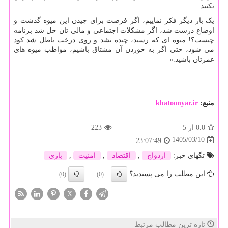
نکنید.
یک بار دیگر فکر نماییم، اگر فرصت برای چیدن این میوه گذشت و
اوضاع درست شد، اگر مشکلات اجتماعی و مالی تان حل شد برنامه
چیست؟! میوه ای که رسید، چیده نشد و روی درخت باطل شد کود
می شود، حتی اگر به خوردن آن مشتاق باشیم، مواظب میوه های
عمرتان باشید.»
منبع:
khatoonyar.ir
0.0
از 5
223
1405/03/10
23:07:49
تگهای خبر:
ازدواج
,
اقتصاد
,
امنیت
,
بازی
این مطلب را می پسندید؟
(0)
(0)
X
تازه ترین مطالب مرتبط