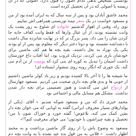
توانستی تشخیص بدهی کدام اصول را قبول دارد، اصولی که در آن
زیسته یا اصولی که در آن تحصیل کرده است.
محمد عاشق آبادان بود و پس از سه سال که به ایران آمده بود از من
و مسعود خواست در یک
سفر
نیمه توریستی همراهی اش نماییم.
توی راه، وقتی از اهواز گذشتیم
خانواده
ای شلوغ به زور پشت یک
وانت نشسته بودند، از آن عیال وارها که فقط وانت کفاف جابه جا
کردن شان را می داد، پسر بزرگ تر که در نهایت شانزده سال داشت
با دشداشه نشسته بود و دوتا دختر دیگر که معلوم بود پس از او بودند
یکی یک نوزاد به بغل داشتند، بقیه بچه ها هم کف ماشین برای
خودشان بازی می کردند، نزدیک غروب بود، اما آفتاب داغ خوزستان
داشت آسمان را تبدیل به کوره ای می کرد که
پوست
از تن آدم می
کَند، یک جوری که انگار روبه روی سشوار ایستاده ای!
ما شیشه ها را تا آخر بالا کشیده بودیم و زیر باد کولر ماشین داشتیم
از خوبی ها و بدی های بچه داری صحبت می کردیم. مسعود چهارسال
از
ازدواج
اش می گذشت و هنوز تصمیمی برای بچه دار شدن
نداشت. مشکل هم مسایل مالی و اجتماعی بود.
محمد خبری داد که من و مسعود شوکه شدیم: « آقای...(یکی از
پولدارهای بسیار معروف ایرانی) گفته به اونایی که می خوان بچه دار
بشن کمک می کنه، بلاعوض! گفته خورد و خوراک شون با من!
تحصیل و بقیه چیزاشون با خودتون! می خوای معرفیت کنم؟!»
مسعود به وضوح پاش را از روی گاز ماشین برداشت و به محمد
اظهار داشت: « فلانی به من قول بده عید نشده با یه وانت بچه دم