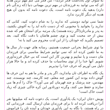
به سوال اول یادداشت فکر کردید؟! من فکر می کنم مهم ترین هدیه
ای که می توانید به فرزندتان در مهم ترین مهمانی دنیا (که زندگی نام
دارد) بدهید یک دعوت نامه است، یک دعوت نامه که بدون آن هیچ
هدیه ای دیگر کاربرد ندارد.
شما نمی توانید دوستی که ندارید را به شام دعوت کنید، کتابی که
ندارید را بخوانید یا محبوبی که از دست داده اید را به آغوش بکشید،
به پدر و مادرتان(اگر زنده هستند) یک مرتبه برای امتحان هم که شده
بیش از حد محبت کنید و توی چشم هاشان با دقت نگاه کنید، بعد
تصمیم بگیرید که خودتان را از این لذت محروم می کنید یا نه!
ما توی شرایط بحرانی جمعیت هستیم، رسانه های جهت دار سال ها
به ما تلقین کرده اند که نمی توانیم شرایط مناسبی برای فرزندان
مان دست و پا نماییم و بهترین کار این است که بی خیال فرزندآوری
شویم. آنها خدا را از توی محاسبات ما حذف کرده اند و ما حالا هزار
دلیل می آوریم که حرف خدا را نپذیریم
یک نگاه به اطراف تان بیاندازید، اگر پدر و مادر ما هم به این حرف ها
گوش داده بودند این کشور چند معلم، چند کارمند، چند نویسنده، چند
مهندس، چند پزشک و چند قهرمان کم می آورد؟! خاک را آدم ها می
سازند و حفظ می کنند، وگرنه دورتادور این کره خاکی چیزی که زیاد
است خاک است!
پویش «جان ایران» یک یادآوری است، یک دعوت نامه که میلیونها نفر
آنرا دریافت کرده اند تا برای فرزندان شان ارسال کنند، فرزندانی که
در راه هستند، با نگاه به این یادآوری خودتان و آینده تان را فراموش