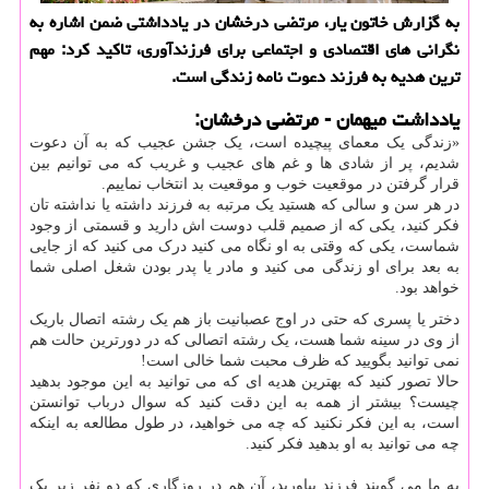
به گزارش خاتون یار، مرتضی درخشان در یادداشتی ضمن اشاره به
نگرانی های اقتصادی و اجتماعی برای فرزندآوری، تاکید کرد: مهم
ترین هدیه به فرزند دعوت نامه زندگی است.
یادداشت میهمان - مرتضی درخشان:
«زندگی یک معمای پیچیده است، یک جشن عجیب که به آن دعوت
شدیم، پر از شادی ها و غم های عجیب و غریب که می توانیم بین
قرار گرفتن در موقعیت خوب و موقعیت بد انتخاب نماییم.
در هر سن و سالی که هستید یک مرتبه به فرزند داشته یا نداشته تان
فکر کنید، یکی که از صمیم قلب دوست اش دارید و قسمتی از وجود
شماست، یکی که وقتی به او نگاه می کنید درک می کنید که از جایی
به بعد برای او زندگی می کنید و مادر یا پدر بودن شغل اصلی شما
خواهد بود.
دختر یا پسری که حتی در اوج عصبانیت باز هم یک رشته اتصال باریک
از وی در سینه شما هست، یک رشته اتصالی که در دورترین حالت هم
نمی توانید بگویید که ظرف محبت شما خالی است!
حالا تصور کنید که بهترین هدیه ای که می توانید به این موجود بدهید
چیست؟ بیشتر از همه به این دقت کنید که سوال درباب توانستن
است، به این فکر نکنید که چه می خواهید، در طول مطالعه به اینکه
چه می توانید به او بدهید فکر کنید.
به ما می گویند فرزند بیاورید، آن هم در روزگاری که دو نفر زیر یک