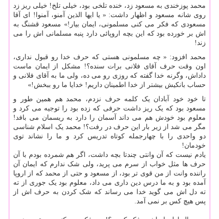
محمد پوزخندی به مسعود زد، خنده تلخی بود، خیلی تلخ! خیلی ریز زد
روی شانه مسعود و اظهار داشت: « یا ایها الذین آمنو، آمنوا! ای آقا
مسعودی که فکر می کنی مسلمونی، ایمان بیار!» مسعود قشنگ به
اش بر خورده بود که این بچه اروپائی دارد پنبه مسلمانی اش را می
زند!
محمد افزود: « چه مسلمونی هستی که حرف خدا رو قبول نداری،
اون وقت حرف آقای فلانی برات سنده؟! مشکل از ایمان ماست
داداش، وگرنه خدا گفته که روزی رو می ده، ولی ما به آقای فلانی و
حساب بانکیش بیشتر از خدا اطمینان داریم! خدایا ما رو ببخش!»
تا خود خود آبادان یک کلمه حرف نزدم، محمد هم همین طور و
مسعود بود که یک ریز داشت حرفی که زده بود را توجیه می کرد و
معلوم بود خودش هم می داند آسمان را دارد به ریسمان می بافد!
مگر می شد از زیر بار این حرف در رفت؟! محمد یک اسلام شناسی
دو واحدی را با چهارجمله کوتاه تدریس کرد و ما را نشاند توی
خودمان!
یادم نیست که آن وانتی چندتا بچه داشت، اگر هم شمرده بودم با آن
حرف ها مثل خواب از سرم می پرید، ولی شک ندارم که ایمان آن
راننده وانت از من قوی تر بود، از مسعود و حتی از محمد که از اروپا
آمده بود و به ما درس دین داری می داد، معلوم بود یک جوری از ته
ته دل اش می گوید خدا می رساند که شک کردن به حرف اش از
پس هیچ کس بر نمی آمد.