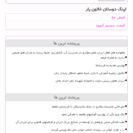
لینک دوستان خاتون یار
فیش حج
قیمت بیسیم کنوود
پربیننده ترین ها
ماهواره های فعال ایران نقش مؤثری در مدیریت آب، کشاورزی، محیط زیست و بحران های طبیعی
دارند به همراه فیلم
بهترین هدیه به فرزندم!
تکمیل زنجیره آموزش تا بازار شرط تحقق اشتغال پایدار زنان
دیدار معاون رئیس دولت با خانواده شهیده زهرا حداد عادل
پربحث ترین ها
جای خالی شایسته سالاری از حذف شایستگان تا فرسایش جامعه
بلک ویو یکی از بهترین گوشیهای مقاوم را معرفی نمود
عقب ماندگی مزمن پژوهش و توسعه در صنایع بزرگ ایران و ظرفیتهای قانونی برای جبران آن
۱۱۰ هزار جوان در رویداد انتخاب جوان سال نام نویسی کردند