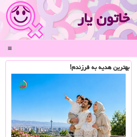
خاتون یار
منو
بهترین هدیه به فرزندم!