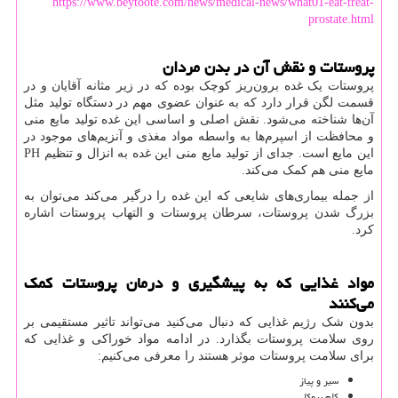
https://www.beytoote.com/news/medical-news/what01-eat-treat-
prostate.html
پروستات و نقش آن در بدن مردان
پروستات یک غده برون‌ریز کوچک بوده که در زیر مثانه آقایان و در
قسمت لگن قرار دارد که به عنوان عضوی مهم در دستگاه تولید مثل
آن‌ها شناخته می‌شود. نقش اصلی و اساسی این غده تولید مایع منی
و محافظت از اسپرم‌ها به‌ واسطه مواد مغذی و آنزیم‌های موجود در
این مایع است. جدای از تولید مایع منی این غده به انزال و تنظیم
PH
مایع منی هم کمک می‌کند.
از جمله بیماری‌های شایعی که این غده را درگیر می‌کند می‌توان به
بزرگ شدن پروستات، سرطان پروستات و التهاب پروستات اشاره
کرد.
مواد غذایی که به پیشگیری و درمان پروستات کمک
می‌کنند
بدون شک رژیم غذایی که دنبال می‌کنید می‌تواند تاثیر مستقیمی بر
روی سلامت پروستات بگذارد. در ادامه مواد خوراکی و غذایی که
برای سلامت پروستات موثر هستند را معرفی می‌کنیم:
سیر و پیاز
کلم بروکلی