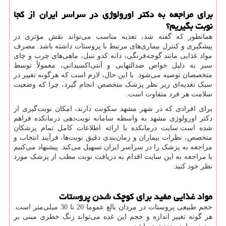
برای مراجعه به دکتر اورولوژی در سراسر ایران از کجا
نوبت بگیریم؟
همانطور که گفته شد، تغذیه مناسب می‌تواند نقش مؤثری در
پیشگیری و کنترل بیماری‌های مرتبط با پروستات داشته باشد. مصرف
مواد غذایی مانند گوجه‌فرنگی، دانه کدو تنبل، ماهی‌های چرب و چای
سبز به دلیل خواص ضدالتهابی و آنتی‌اکسیدانی، معمولاً توسط
متخصصان توصیه می‌شود. با این حال، لازم است که هرگونه تغییر در
سبک تغذیه‌ای زیر نظر پزشک متخصص انجام گیرد، چرا که وضعیت
سلامت هر فرد متفاوت است.
برای افرادی که در شهر مشهد سکونت دارند، امکان نوبت‌گیری از
دکتر اورولوژی مشهد به واسطه سامانه نوبت‌دهی درمانکده فراهم
شده است.سایت درمانکده با ارائه اطلاعات کامل تمام پزشکان
متخصص، نظرات بیماران و زمان‌بندی دقیق نوبت‌ها، فرآیند انتخاب و
مراجعه به پزشک را در سراسر ایران تسهیل می‌کند. پیشنهاد می‌کنیم
با مراجعه به این سایت اقدام به دریافت نوبت مطب از پزشک مورد
نظر خود کنید.
مواد غذایی مفید برای کوچک شدن پروستات
حجم طبیعی پروستات در مردان بالغ عموما 20 تا 30 میلی‌متر است.
هر گونه تغییر اندازه و حجم این غده می‌تواند زنگ خطری مبنی بر