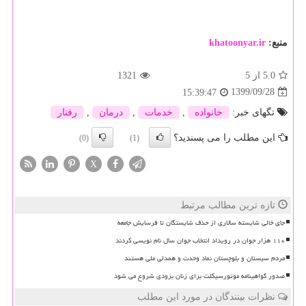
منبع:
khatoonyar.ir
5.0
از 5
1321
1399/09/28
15:39:47
تگهای خبر:
خانواده
,
خدمات
,
درمان
,
رفتار
این مطلب را می پسندید؟
(0)
(1)
X
تازه ترین مطالب مرتبط
جای خالی شایسته سالاری از حذف شایستگان تا فرسایش جامعه
۱۱۰ هزار جوان در رویداد انتخاب جوان سال نام نویسی کردند
مردم سیستان و بلوچستان نماد وحدت و همدلی ملی هستند
صدور گواهینامه موتورسیکلت برای زنان بزودی شروع می شود
نظرات بینندگان در مورد این مطلب