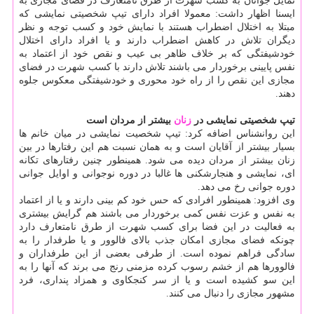
تمایل جوانان به کسب شهرت از طرق نامتعارف در فضای مجازی به
ایسنا اظهار داشت: معمولا افراد دارای تیپ شخصیتی نمایشی که
مبتلا به اختلال اضطراب هستند با نمایش خود و کسب توجه و نظر
دیگران تلاش در کاهش اضطراب دارند و یا افراد دارای اختلال
خودشیفتگی که بر خلاف ظاهر بی عیب و نقص خود از اعتماد به
نفس پایینی برخوردار می باشند تلاش دارند با کسب شهرت در فضای
مجازی این نقص را از راه خود محوری و خودشیفتگی معکوس جلوه
دهند.
تیپ شخصیتی نمایشی در
زنان
بیشتر از مردان است
این روانشناس اضافه کرد: تیپ شخصیت نمایشی در میان خانم ها
بسیار بیشتر از آقایان است و به همان نسبت هم این رفتارها در بین
زنان بیشتر از مردان دیده می شود. همینطور چنین رفتارهای تکانه
ای، نمایشی و هنجارشکنی ها غالبا در دوره نوجوانی و اوایل جوانی
دوره جوانی رخ می دهد.
وی افزود: همینطور افرادی که حس خود کم بینی دارند و یا از اعتماد
به نفس و عزت نفس کمی برخوردار می باشند هم گرایش بیشتری
به فعالیت در این فضا برای کسب شهرت از طرق نامتعارف دارد
چونکه فضای مجازی امکان جذب بالای فالوور و یا طرفدار را به
سادگی فراهم نموده است. از طرفی بعضی از این طرفداران و
فالوورها هم از خشم رسوب کرده مزمنی رنج می برند که آنها را به
این سو کشیده است و یا از سر کنجکاوی و همزاد پنداری، فرد
مشهور مجازی را دنبال می کنند.