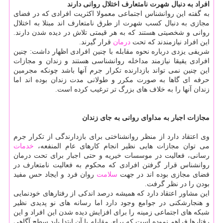
افراد به دنبال شهرت نامتعارف اختلال روانی دارند
به گفته این روانشناس اجتماعی معمولا اکثریت افرادی که در فضای
مجازی به دنبال کسب شهرت از طرق نامتعارف اند مبتلا به اختلال
روانی و شخصیتی هستند که به هر قیمتی تلاش در دیده شدن دارند.
این افراد نیازمندند که تحت
درمان
قرار گیرند.
شریفی یزدی درباره نحوه مقابله با چنین افرادی اظهار داشت: چنین
افرادی یقیقا نیازمند مداخله روانشناسی هستند و زندان و مجازات
این چنین نمی تواند بازدارنده تکرار جرم آنها باشد چونکه مجرمین
حرفه ای گاها به صورت مکرر و طولانی مدت زندان بوده اند اما
زندان آنها را به خلاف های بزرگ تر ترغیب کرده است.
مجازات اجبار به مداوای روانی به جای زندان
وی اعتقاد دارد از منظر روانشناختی برای بازدارندگی از تکرار جرم
می توان مجازات هایی نظیر انجام کارهای عام المنفعه،
خدمات
رسانی، فعالیت در موسسات خیریه و حتی اجبار برای تحت درمان
روانشناس قرار گرفتن افرادی که محکوم به فعالیت نامتعارف در
فضای مجازی بوده اند در جهت
سلامت
روان فرد و ایجاد حس مفید
بودن را در نظر گرفت.
این مشاور اعتقاد دارد که همیشه درصد اندکی از رفتارهای خودنمایی
و هنجارشکنی در جوامع وجود دارد اما رسانه های نو پدیدی نظیر
شبکه های اجتماعی زمینه را برای افزایش دیده شدن این افراد و این
رفتارها فراهم نموده است که برای مقابله با آن ابتدا باید سطح آگاهی