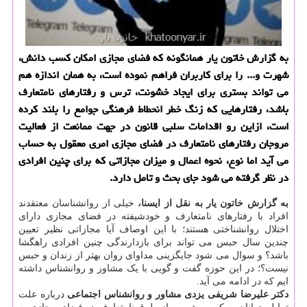
به گزارش خاتون یار همانگونه که فضای مجازی امکان کسب دانش،
شهرت و... را برای کاربران فراهم نموده است، به همان اندازه هم
می تواند بستری برای ایجاد خشونت، ترس و رفتارهای نامتعارف
باشد، رفتارهایی که زنگ خطر انحطاط فرهنگی جوامع را بلند کرده
است، ازاین رو اقدامات سلبی قانون در جهت ممانعت از فعالیت
مروجان رفتارهای نامتعارف در فضای مجازی امری معقول به حساب
می آید اما نوع، نحوه اعمال و میزان مجازاتی که برای چنین افرادی
در نظر گرفته می شود جای بحث و تامل دارد.
به گزارش خاتون یار به نقل از ایسنا،
خیلی از روانشناسان معتقدند
افراد با رفتارهای نامتعارف و خودشیفته در فضای مجازی دارای
اختلال روانشناختی هستند؛ با این اوصاف آیا مجازاتی نظیر تعیین
چندین سال حبس می تواند برای بازدارندگی چنین افرادی راهگشا
باشد؟ و سوال می شود جایگزینی مداوای روان بهتر از زندان و حبس
نیست؟؛ در این حوزه گفت و گویی با یک مشاور و روانشناس داشته
ایم که در ادامه می آید.
دکتر
علیرضا
شریفی
یزدی
مشاور
و
روانشناس
اجتماعی
درباره علت