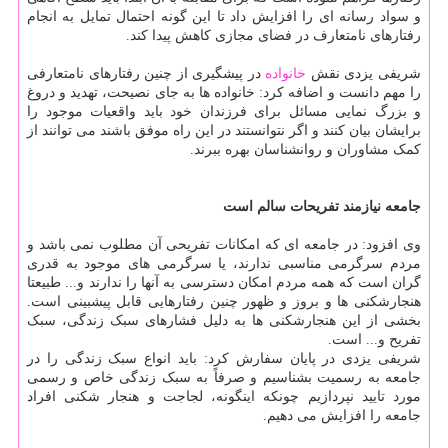
و سواد رسانه ای را افزایش داد تا این گونه احتمال تمایل به انجام
رفتارهای نامتعارف در فضای مجازی کاهش پیدا کند.
شریفی یزدی نقش
خانواده
در پیشگیری از چنین رفتارهای نامتعارفی
را مهم دانست و اضافه کرد: خانواده ها به جای نصیحت، تهدید و دروغ
و بزرگ نمایی مسائل برای فرزندان خود باید واقعیات موجود را
برایشان بیان کنند و اگر نتوانستند در این راه موفق باشند می توانند از
کمک مشاوران و روانشناسان بهره ببرند.
جامعه نیازمند تفریحات سالم است
وی افزود: در جامعه ای که امکانات تفریحی آن مطلوب نمی باشد و
مردم سرگرمی مناسبی ندارند، یا سرگرمی های موجود به قدری
گران است که همه مردم امکان دسترسی به آنها را ندارند و... طبیعتا
هنجارشکنی ها و بروز و ظهور چنین رفتارهایی قابل پیشبینی است.
بخشی از این هنجارشکنی ها به دلیل فشارهای سبک زندگی، سبک
تفریح و... است.
شریفی یزدی در پایان سفارش کرد: باید انواع سبک زندگی را در
جامعه به رسمیت بشناسیم و صرفاً به سبک زندگی خاص و رسمی
مورد تایید نپردازیم چونکه اینگونه، لجاجت و هنجار شکنی افراد
جامعه را افزایش می دهیم.