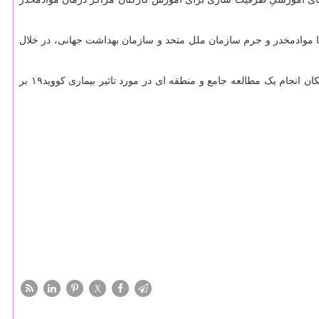
با موادمخدر و جرم سازمان ملل متحد و سازمان بهداشت جهانی، در خلال
به گزارش روابط عمومی ستاد مبارزه با مواد مخدر؛ انجام همکاری ها از جانب برنامه منطقه ای برای افغانستان و کشورهای همسایه، جهت بررسی امکان انجام یک مطالعه جامع و منطقه ای در مورد تاثیر بیماری کووید۱۹ بر
X