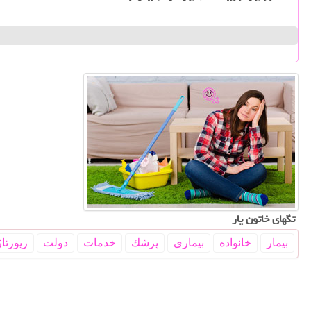
تگهای خاتون یار
بیمار
خانواده
بیماری
پزشك
خدمات
دولت
رپورتاژ