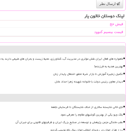
ارسال نظر
لینک دوستان خاتون یار
فیش حج
قیمت بیسیم کنوود
ماهواره های فعال ایران نقش مؤثری در مدیریت آب، کشاورزی، محیط زیست و بحران های طبیعی دارند به ه
بهترین هدیه به فرزندم!
تکمیل زنجیره آموزش تا بازار شرط تحقق اشتغال پایدار زنان
دیدار معاون رئیس دولت با خانواده شهیده زهرا حداد عادل
جای خالی شایسته سالاری از حذف شایستگان تا فرسایش جامعه
بلک ویو یکی از بهترین گوشیهای مقاوم را معرفی نمود
عقب ماندگی مزمن پژوهش و توسعه در صنایع بزرگ ایران و ظرفیتهای قانونی برای جبران آن
۱۱۰ هزار جوان در رویداد انتخاب جوان سال نام نویسی کردند