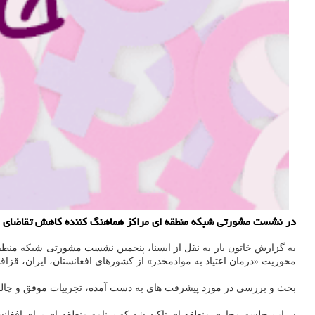
در نشست مشورتی شبكه منطقه ای مراكز هماهنگ كننده كاهش تقاضای موادمخدر كشورهای آسیا
به گزارش خاتون یار به نقل از ایسنا، پنجمین نشست مشورتی شبکه منط
محوریت «درمان اعتیاد به موادمخدر» از کشورهای افغانستان، ایران، قزاق
بحث و بررسی در مورد پیشرفت های به دست آمده، تجربیات موفق و چالش های پیشِ رو در زمینه درم
در این جلسه مجازیِ منطقه ای تاکید شد که برنامه منطقه ای برای افغا