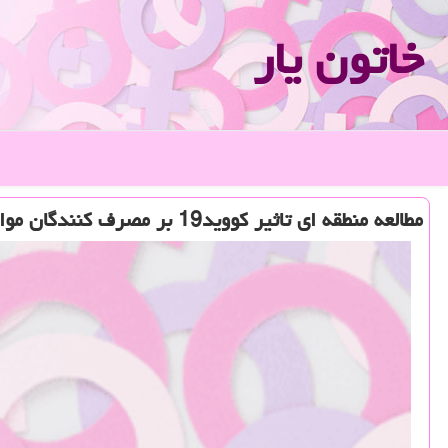
خاتون یار
مطالعه منطقه ای تاثیر كووید19 بر مصرف كنندگان موادمخدر