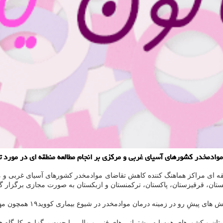
ی غربی و مركزی بر انجام مطالعه منطقه ای در مورد تاثیر بیماری كووید۱۹ بر مصرف كنندگان م
قه ای مراکز هماهنگ کننده کاهش تقاضای موادمخدر کشورهای آسیای غربی و 
ستان، قرقیزستان، پاکستان، ترکمنستان و ازبکستان به صورت مجازی برگزار گر
ان موادمخدر در شیوع بیماری کووید۱۹ همچون مهمترین موضوعات این نشست مجازی بود.
نستان و کشورهای همسایه، پشتیبانی های فنی و مالی را جهت برگزاری کارگا