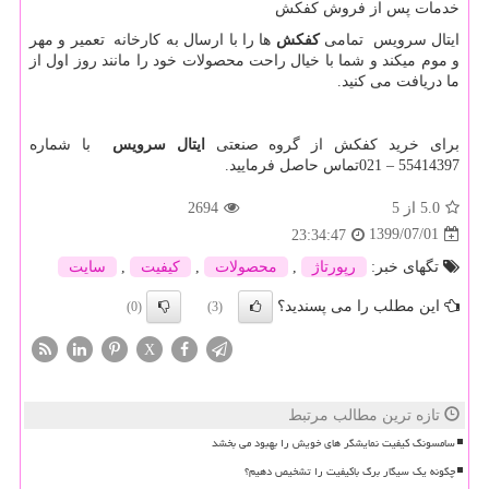
خدمات پس از فروش کفکش
ایتال سرویس تمامی
کفکش
ها را با ارسال به کارخانه تعمیر و مهر
و موم میکند و شما با خیال راحت محصولات خود را مانند روز اول از
ما دریافت می کنید.
برای خرید کفکش از گروه صنعتی
ایتال سرویس
با شماره
55414397 – 021تماس حاصل فرمایید.
5.0
از 5
2694
1399/07/01
23:34:47
تگهای خبر:
رپورتاژ
,
محصولات
,
كیفیت
,
سایت
این مطلب را می پسندید؟
(0)
(3)
X
تازه ترین مطالب مرتبط
سامسونگ کیفیت نمایشگر های خویش را بهبود می بخشد
چگونه یک سیگار برگ باکیفیت را تشخیص دهیم؟