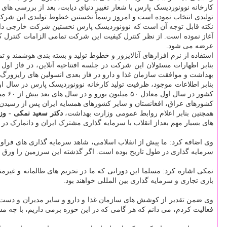
کارخانه نوونوردیسک پارس با شعار تغییر دنیای دیابت، بعد از بررسی های 
تولیدی انتخاب نموده است و امروز رسماً نخستین خطوط تولیدی این شرکت در شهرک دا
نکته قابل توجه آن است که نوونوردیسک پارس نخستین شرکت خارجی دار
عرضه می شود.
استفاده از نرم افزارهای آنالایزور و خطوط تولید و بسته بندی هوشمند و تما
بنابر اظهارات مسئولان این شرکت در جلسه افتتاحیه آنلاین، در فاز اول 
بهداشت و موافقت سازمان غذا و دارو در فاز بعدی انسولین های رایزورگ و 
کشور در سال اول معادل ۵۰ میلیون یورو و در سال های بعد بیش از ۶۰ میلیون یورو بدون محاسبه صادرات احتمالی برآورد شده است.
کشورهای عراق، افغانستان و سایر کشورهای همسایه ایران پس از رسیدن تولی
همچنین بنابر اعلام روابط عمومی وزارت بهداشت،
دکتر سعید نمکی - وز
های بسیار مهم بعداز انقلاب با سرمایه گذاری مشترک ایران و دانمارک د
وی اضافه کرد: ما پیش از انقلاب اسلامی، شاهد سرمایه گذاری های فرا
سرمایه گذاری در طول تاریخ بوده است. اگر گذشته این سرزمین را ورق بزن
نمکی اشاره کرد: مسلما این دورانی که ما در تحریم های ظالمانه و غیرم
بازی تجاری و سرمایه گذاری بین المللی خواهند بود.
وی ضمن تقدیر از کوشش های سازمان غذا و دارو و سایر مدیران و دست ان
فعالیت کردم، می دانم که هر گامی که در این حوزه برمی داریم، با چه مش