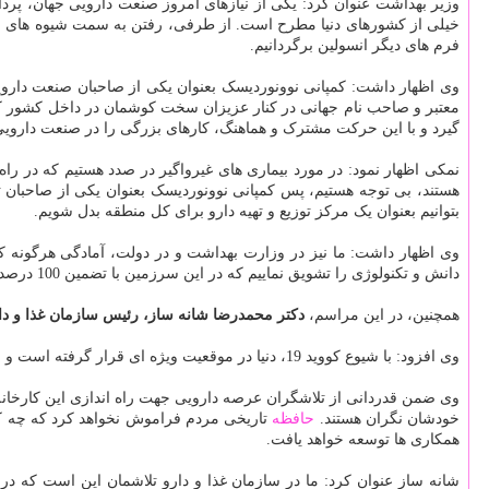
وزیر بهداشت عنوان کرد: یکی از نیازهای امروز صنعت دارویی جهان، پرداخ
خیلی از کشورهای دنیا مطرح است. از طرفی، رفتن به سمت شیوه های جدید 
فرم های دیگر انسولین برگردانیم.
وی اظهار داشت: کمپانی نوونوردیسک بعنوان یکی از صاحبان صنعت دارویی 
گیرد و با این حرکت مشترک و هماهنگ، کارهای بزرگی را در صنعت دارویی 
نمکی اظهار نمود: در مورد بیماری های غیرواگیر در صدد هستیم که در راه 
هستند، بی توجه هستیم، پس کمپانی نوونوردیسک بعنوان یکی از صاحبان تک
بتوانیم بعنوان یک مرکز توزیع و تهیه دارو برای کل منطقه بدل شویم.
وی اظهار داشت: ما نیز در وزارت بهداشت و در دولت، آمادگی هرگونه
دانش و تکنولوژی را تشویق نماییم که در این سرزمین با تضمین 100 درصدی، سرمایه گذاری کنند و ما نیز در عرصه دارو گام های بزرگتری برداریم.
همچنین، در این مراسم،
دکتر محمدرضا شانه ساز، رئیس سازمان غذا و دا
وی افزود: با شیوع کووید 19، دنیا در موقعیت ویژه ای قرار گرفته است و امیدواریم جامعه بشری زودتر از شر این ویروس منحوس نجات پیدا کند و مشابه شرایط پیش از کرونا شویم.
وی ضمن قدردانی از تلاشگران عرصه دارویی جهت راه اندازی این کارخانه،
خودشان نگران هستند.
حافظه
تاریخی مردم فراموش نخواهد کرد که چه کسا
همکاری ها توسعه خواهد یافت.
شانه ساز عنوان کرد: ما در سازمان غذا و دارو تلاشمان این است که در