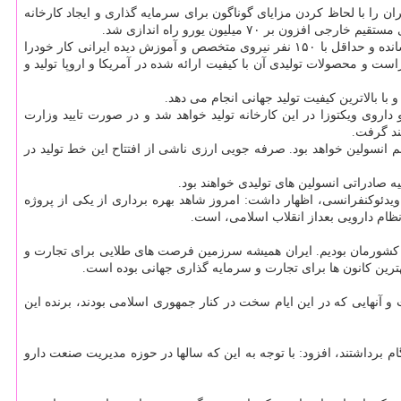
ان را با لحاظ کردن مزایای گوناگون برای سرمایه گذاری و ایجاد کارخانه
۷ میلیون یورو راه اندازی شد.
را در ایران به انتها رسانده و حداقل با ۱۵۰ نفر نیروی متخصص و آموزش دیده ایرانی کار خودرا
 از نظر کنترل کیفیت این شرکت تمامی الزامات کنترل کیفی وزارت بهداشت و سازمان غذا و داروی ایران و نیز قوانین EUGMP را داراست و محصولات تولیدی آن با کیفیت ارائه شده در آمریکا و اروپا تولید و
 با بالاترین کیفیت تولید جهانی انجام می دهد.
 داروی ویکتوزا در این کارخانه تولید خواهد شد و در صورت تایید وزارت
ند گرفت.
ت تولید کارخانه نوونوردیسک پارس در سال اول بعد از افتتاح بیش از ۲۵ میلیون قلم انسولین و در سال دوم تا 45 میلیون قلم انسولین خواهد بود. صرفه جویی ارزی ناشی از افتتاح این خط تولید در
 صادراتی انسولین های تولیدی خواهند بود.
 ویدئوکنفرانسی، اظهار داشت: امروز شاهد بهره برداری از یکی از پروژه
ظام دارویی بعداز انقلاب اسلامی، است.
ر کشورمان بودیم. ایران همیشه سرزمین فرصت های طلایی برای تجارت و
هترین کانون ها برای تجارت و سرمایه گذاری جهانی بوده است.
 آنهایی که در این ایام سخت در کنار جمهوری اسلامی بودند، برنده این
رداشتند، افزود: با توجه به این که سالها در حوزه مدیریت صنعت دارو