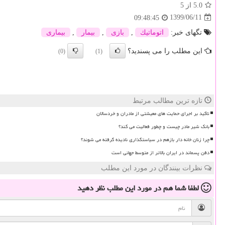
5.0
از 5
1399/06/11
09:48:45
تگهای خبر:
اتوماتیك
,
بازی
,
بیمار
,
بیماری
این مطلب را می پسندید؟
(0)
(1)
تازه ترین مطالب مرتبط
تاکید بر اجرای حمایت های معیشتی از مادران و خردسالان
بانک شیر مادر چیست و چطور فعالیت می کند؟
چرا زنان خانه دار بازهم در سیاستگذاری نادیده گرفته می شوند؟
دفن پسماند در ایران بالاتر از متوسط جهانی است
نظرات بینندگان در مورد این مطلب
لطفا شما هم
در مورد این مطلب
نظر دهید