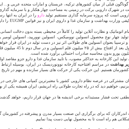
گوناگون قبلی از میان کشورهای ترکیه، عربستان و امارات متحده عربی و... ایر
رویی برکت در زمینی به مساحت چهار هکتار و با سرمایه گذاری مستقیم خارجی افزون بر ۰
ویی است که پروژه سرمایه گذاری مستقیم تولید
دارو
آغاز نموده است.
م اتوماتیک و نظارت آنلاین تولید را کاملاً در محیطی بسته بدون دخالت انسانی و
تولید چهار نوع محصول انسولین نوومیکس، انسولین نوورپید، انسولین لومیر و
ترسیبا بعنوان انسولین های طولانی اثر نیز در دست تولید در ایران قرار خواه
بنابر اطلاعات موجود، ظرفی
د این کارخانه به حداکثر مصوب، با تایید سازمان غذا و دارو جزو مقاصد اولیه
یر بهداشت
در مراسم افتتاحیه کارخانه نوونوردیسک در ایران، بوسیله ارتباط
ر کشورمان هستیم. این حرکت یکی از حرکت های بسیار سازنده و مهم در تاریخ ن
وان مشترکی در عرصه نظام دارویی کشور با معتبرترین کمپانی های خارجی د
یم، خواهیم دید که در راه تجارت طولانی راه ابریشم، ایران همیشه یکی از ب
نطقی تحت فشار مستبدانه برخی اندیشه ها در جهان قرار داریم، خواهد گذشت و
درکاران که برای برگزاری این صنعت بسیار مدرن و پیشرفته در کشورمان گام ب
کلاتی هم راه است تا به محصول نهایی دست پیدا نماییم.