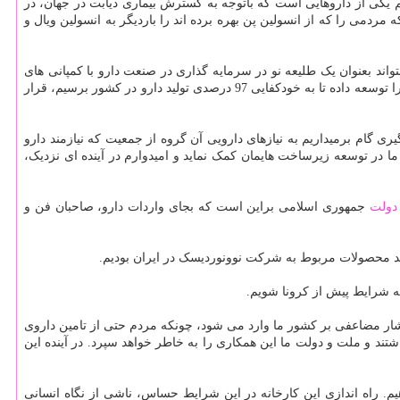
هم یکی از داروهایی است که باتوجه به گسترش بیماری دیابت در جهان، در
می را که از انسولین پن بهره برده اند را باردیگر به انسولین ویال و
اند بعنوان یک طلیعه نو در سرمایه گذاری در صنعت دارو با کمپانی های
معتبر و صاحب نام جهانی در کنار عزیزان سخت کوشمان در داخل کشور که سالهای بعداز انقلاب با رفتن کمپانی های چند ملیتی توانستند صنعت دارویی را توسعه داده تا به خودکفایی 97 درصدی تولید دارو در کشور برسیم، قرار
ری گام برمیداریم به نیازهای دارویی آن گروه از جمعیت که نیازمند دارو
ا در توسعه زیرساخت هایمان کمک نماید و امیدوارم در آینده ای نزدیک،
دولت
جمهوری اسلامی براین است که بجای واردات دارو، صاحبان فن و
لید محصولات مربوط به شرکت نوونوردیسک در ایران بودیم.
فشار مضاعفی بر کشور ما وارد می شود، چونکه مردم حتی از تامین داروی
ند و ملت و دولت ما این همکاری را به خاطر خواهد سپرد. در آینده این
م. راه اندازی این کارخانه در این شرایط حساس، ناشی از نگاه انسانی