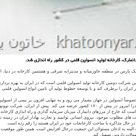
انمارك، كارخانه تولید انسولین قلمی در كشور راه اندازی شد.
 پارس در منطقه خاورمیانه و مدیترانه شرقی و هشتمین کارخانه در دنیا، ا
شرکت دومین کارخانه تولید انسولین قلمی است که در ایران به بهره بردار
صد انسولین قلمی مورد نیاز در ایران را برطرف کند و با توسعه خطوط تولید آن تامین انواع 
صوصاً انسولین در جهان بشمار می رود و به تنهایی افزون بر نیمی از انسولی
نزدیک به یک قرن پیش فعالیت خودرا آغاز نموده و محصولات تولیدی خودرا امروز در بیش ا
 است که خارج از مرزهای دانمارک میزبان سرمایه گذاری و راه اندازی کارخان
ای مطلوب موجود، نیروی انسانی توانمند و تجارب بهادار ایران در زمینه تولی
 حال مذاکره یا ساخت کارخانجات خود در ایران هستند را رقم زده است.
۶ میلیون نفر بیمار دیابتی است که البته به اذعان مسئولان این جمعیت درحال افزایش است. 