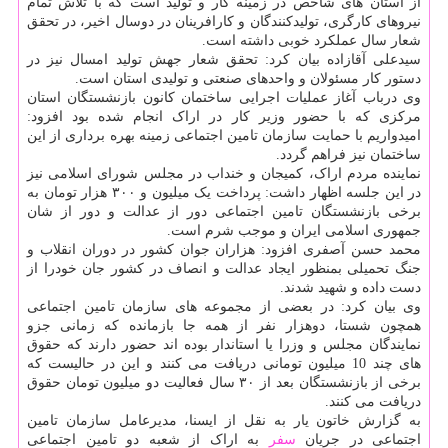
از استان های شاخص در زمینه کار و تولید است که با تلاش تمام
نیروهای کارگری، تولیدکنندگان و کارافرینان در دوسال اخیر، در تحقق
شعار سال عملکرد خوبی داشته است.
سیدعلی آقازاده بیان کرد: تحقق شعار جهش تولید امسال نیز در
دستور کار مسئولان و واحدهای صنعتی و تولیدی استان است.
وی درباب آغاز عملیات اجرایی ساختمان کانون بازنشستگان استان
مرکزی که با حضور وزیر کار در اراک انجام شده بود افزود:
امیدواریم با حمایت سازمان تامین اجتماعی زمینه بهره برداری از این
ساختمان نیز فراهم گردد.
نماینده مردم اراک، کمیجان و خنداب در مجلس شورای اسلامی نیز
در این جلسه اظهار داشت: پرداخت یک میلیون و ۳۰۰ هزار تومان به
برخی بازنشستگان تامین اجتماعی دور از عدالت و دور از شان
جمهوری اسلامی ایران و موجب شرم است.
محمد حسن آصفری افزود: هزاران جوان کشور در دوران انقلاب و
جنگ تحمیلی بمنظور ایجاد عدالت و انصاف در کشور جان خودرا از
دست داده و شهید شدند.
وی بیان کرد: در بعضی از مجموعه های سازمان تامین اجتماعی
همچون شستا، دوهزار نفر از همه جا بازمانده که زمانی جزو
نمایندگان مجلس و وزرا یا استاندار بوده اند حضور دارند که حقوق
های چند 10 میلیون تومانی دریافت می کنند و این در حالیست که
برخی از بازنشستگان بعد از ۳۰ سال فعالیت دو میلیون تومان حقوق
دریافت می کنند.
به گزارش خاتون یار به نقل از ایسنا، مدیرعامل سازمان تامین
اجتماعی در جریان
سفر
به اراک از شعبه دو تامین اجتماعی