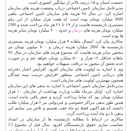
جمعیت استان و ۱۵ درصد بالاتر از میانگین کشوری است.
مدیرعامل سازمان تامین اجتماعی درباب وضعیت هزینه های سازمان
اشاره کرد: در سال ۹۸ هزینه های سازمان تامین اجتماعی ماهی
9600 میلیارد تومان بوده است که هفت هزار میلیارد از این رقم
مستمری بازنشسته هاست و از ۱۹ تا ۲۶ هر ماه پرداخت شده و 2300
میلیارد تومان هزینه های
درمان
و حدود ۴۰۰ میلیارد تومان سایر هزینه
ها بوده است.
سالاری بیان کرد: امسال ماهانه ۹ هزار میلیارد تومان هزینه مستمری
بازنشسته ها، 2800 میلیارد هزینه درمان و ۷۰۰ میلیون تومان نیز
مختص سایر هزینه هاست که مجموع هزینه های سازمان در سال ۹۹
ماهانه حداقل ۱۲ هزار و ۵۰۰ میلیارد تومان خواهد شد و در صورت
عدم تحقق آن مجبور به دریافت تسهیلات خواهیم بود.
وی با اشاره به اولویت های سازمان افزود: افزایش اعتبار دفترچه
های درمانی تامین اجتماعی بمنظور افزایش حرمت بیمه شدگان
همچون مهمترین اولویت های سازمان است.
مدیرعامل سازمان تامین اجتماعی با اشاره به بدهی های این سازمان
اشاره کرد: اوایل تیرماه طلب وزارت بهداشت از سازمان ۱۰ هزار
میلیارد تومان بود که تماما پرداخت گردید و صفر باقی مانده است،
همین طور بدهی مراکز خصوصی و غیردولتی نیز ۶ هزار میلیارد طلب
داشتند که هم اکنون فقط دو ماه عقب هستیم و تلاش می نماییم این
بدهی تا دو ماه آینده پرداخت گردد.
سالاری در ارتباط با مطالبه بازنشسته ها از سازمان در امتداد
متناسب سازی حقوق بازنشستگان افزود: سال قبل از مجموع 3.5
میلیون نفر بازنشسته حدودا ۶۵ درصد کمتر از 1.5 میلیون تومان در