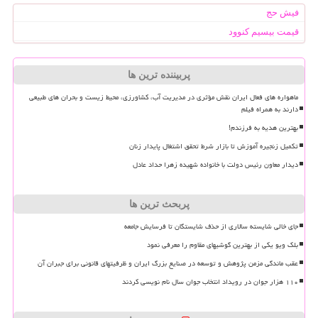
فیش حج
قیمت بیسیم کنوود
پربیننده ترین ها
ماهواره های فعال ایران نقش مؤثری در مدیریت آب، کشاورزی، محیط زیست و بحران های طبیعی
دارند به همراه فیلم
بهترین هدیه به فرزندم!
تکمیل زنجیره آموزش تا بازار شرط تحقق اشتغال پایدار زنان
دیدار معاون رئیس دولت با خانواده شهیده زهرا حداد عادل
پربحث ترین ها
جای خالی شایسته سالاری از حذف شایستگان تا فرسایش جامعه
بلک ویو یکی از بهترین گوشیهای مقاوم را معرفی نمود
عقب ماندگی مزمن پژوهش و توسعه در صنایع بزرگ ایران و ظرفیتهای قانونی برای جبران آن
۱۱۰ هزار جوان در رویداد انتخاب جوان سال نام نویسی کردند