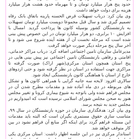
حدود پنج هزار میلیارد تومان و تا مهرماه حدود هشت هزار میلیارد
هزینه برای دولت خواهد داشت.
وی بیان کرد: درباب تسهیلات قرض الحسنه پارینه باتفاق بانک رفاه
تصمیم گیری شد و سال قبل مجموعا دویست میلیارد تومان تسهیلات
به بازنشستگان کشور بوسیله کانون ها پرداخت گردید. امسال با
افزایش ۱۰ برابری، دو هزار میلیارد تومان در این خصوص پیش بینی
شده است که مرحله نخست آن از هفته آینده شروع می شود و تا
آخر سال پنج مرحله دیگر صورت خواهد گرفت.
مدیرعامل سازمان تامین اجتماعی اضافه کرد: درباب مراکز خدماتی،
اقامتی و رفاهی بازنشستگان تامین اجتماعی نیز پیش بینی هایی در
پنج استان همچون استان مرکزی(شهر اراک) صورت گرفته تا
مراکزی جهت استفاده در استان در نظر گرفته شود و حتی اردوهای
خارج از استان با هماهنگی کانون بازنشستگی ایجاد شود.
سالاری افزود: لایحه سه جانبه گرایی با همراهی کانون ها و تشکل
های مربوطه در دی ماه آماده شد و مقدمات مطرح شدن آن در
مجلس فراهم شده ولی باتوجه به شیوع بیماری کرونا و تغییر مجلس
هنوز به صحن مجلس شورای اسلامی نرسیده است که امیدواریم در
مجلس جدید به نتیجه برسد.
وی بیان کرد: هدفگذاری سازمان در حوزه بازنشستگان در سال ۹۹،
متناسب سازی حقوق مستمری بگیران است که البته باید مقدمات
این مسئله فراهم گردد برای اینکه اگر منابع آن فراهم نشود در بین
کار متوقف خواهد شد.
استاندار مرکزی نیز در این جلسه اظهار داشت: استان مرکزی یکی