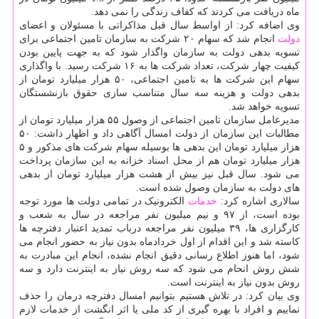
ماه دریافت می کردند که کفاف زندگی را نمی دهد.
وی اضافه کرد: از اواسط سال قبل مذاکراتی با مسئولان و اعضای
دولت
انجام شد که سهام ۲۰ شرکت به سازمان تامین اجتماعی برای
تسویه بدهی دولت به سازمان واگذار شود که به جهت پایین بودن
کیفیت چهار شرکت، تعداد شرکت ها به ۱۶ شرکت رسید. با واگذاری
سهام این شرکت ها به تامین اجتماعی، ۵۰ هزار میلیارد تومان از
بدهی دولت و هزینه سه سال متناسب سازی حقوق بازنشستگان
تسویه خواهد شد.
مدیرعامل سازمان تامین اجتماعی از وصول ۵۵ هزار میلیارد تومان از
مطالبات این سازمان از دولت امسال آگاهی داد و اظهار داشت: ۵۰
هزار میلیارد تومان این بدهی ها بوسیله سهام شرکت های مذکور و ۵
هزار میلیارد تومان هم از محل اسناد خزانه به این سازمان پرداخت
می شود. سال قبل نیز بیش از هشت هزار میلیارد تومان از بدهی
های دولت به سازمان وصول شده است.
سالاری اشاره کرد:
خدمات
الکترونیک در تمامی دولت ها مورد توجه
بوده است، از ۹۷ و نیم میلیون نفر مراجعه در سال به شعب و
کارگزاری ها، ۳۹ میلیون نفر مراجعه درباب تمدید اعتبار دفترچه ها
کاسته شد و این اقدام از اول خردادماه بدون نیاز به حضور انجام می
شود، اما هنوز اطلاع رسانی دقیق انجام نشده، انجام این مبادرت به
شش روش انحام می شود که سه روش نیاز به اینترنت دارد و سه
روش بدون نیاز به اینترنت است.
وی بیان کرد: در تلاش هستیم بتوانیم امسال دفترچه درمان را حذف
نماییم و افراد با بهره گیری از کد ملی یا اثر انگشت از خدمات لازم