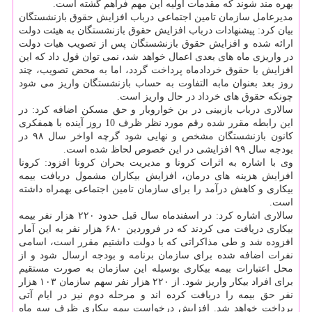
بهره مند شوند که مقدمات اولیه این مهم فراهم گشته است.
مدیرعامل سازمان تامین اجتماعی درباب افزایش حقوق بازنشستگان
بیان کرد: پیشنهادات درباب افزایش حقوق بازنشستگان به هیئت دولت
ارائه شده و افزایش حقوق بازنشستگان پس از تصویب هیات دولت
در واریزی ماه های بعدی اعمال خواهد شد، نمی توان قول داد که این
افزایش با حقوق خردادماه پرداخت گردد، اما به محض تصویب، چند
روز بعد بعنوان مابه التفاوت به حساب بازنشستگان واریز می شود
چونکه حقوق های خرداد در حال واریز است.
سالاری درباب بازبینی در بن خواروبار و حق مسکن اضافه کرد: در
این رابطه مقرر شده رقم مورد نظر ظرف 10 روز آینده با همفکری
کانون بازنشستگان مشخص و نهایی شود گرچه اواخر سال ۹۸ در
بودجه سال ۹۹ افزایشی در این خصوص لحاظ شده است.
وی با اشاره به اثرات کرونا و مدیریت بحران کرونا افزود: کرونا
افزایش هزینه های درمان، افزایش بیکاران مشمول دریافت بیمه
بیکاری و کاهش درآمد را برای سازمان تامین اجتماعی بهمراه داشته
است.
سالاری اشاره کرد: در اسفندماه سال قبل حدود ۲۲۰ هزار نفر بیمه
بیکاری دریافت می کردند که در فروردین ۶۸۰ هزار نفر به این آمار
افزوده شد و طی مذاکراتی که با دولت داشتیم مقرر است، اسامی
نفرات اضافه شده برای سازمان برنامه و بودجه ارسال شود و از
محل اعتبارات بیمه بیکاری بوسیله این سازمان به صورت مستقیم
برای افراد بیکار واریز شود. از ۲۲۰ هزار نفر سهم سازمان ۱۰۳ هزار
نفر حق بیمه را دریافت کرده اند و مرحله دوم نیز در ایام آتی
پرداخت خواهد شد. افزایش درخواست بیمه بیکاری ظرف سه ماه