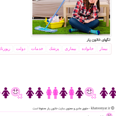
تگهای خاتون یار
بیمار
خانواده
بیماری
پزشك
خدمات
دولت
رپورتاژ
khatoonyar.ir - حقوق مادی و معنوی سایت خاتون یار محفوظ است