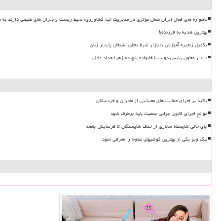
ماهواره های فعال ایران نقش مؤثری در مدیریت آب، کشاورزی، محیط زیست و بحران های طبیعی دارند به ه
بهترین هدیه به فرزندم!
تکمیل زنجیره آموزش تا بازار شرط تحقق اشتغال پایدار زنان
دیدار معاون رئیس دولت با خانواده شهیده زهرا حداد عادل
تاکید بر اجرای حمایت های معیشتی از مادران و خردسالان
موانع اجرای قانون جوانی جمعیت باید برطرف شود
جای خالی شایسته سالاری از حذف شایستگان تا فرسایش جامعه
بلک ویو یکی از بهترین گوشیهای مقاوم را معرفی نمود