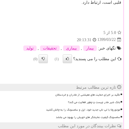
قلبی است، ارتباط دارد.
5.0
از 5
1399/03/22
20:13:31
تگهای خبر:
بیمار
,
بیماری
,
تحقیقات
,
تولید
این مطلب را می پسندید؟
(0)
(1)
تازه ترین مطالب مرتبط
تاکید بر اجرای حمایت های معیشتی از مادران و خردسالان
بانک شیر مادر چیست و چطور فعالیت می کند؟
موتورولا با لپ تاپ جدید خود، اپل و سامسونگ را به چالش کشید
سامسونگ کیفیت نمایشگر های خویش را بهبود می بخشد
نظرات بینندگان در مورد این مطلب