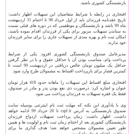
بازنشستگی کشوری باشند.
افتخاری در رابطه با شرایط متقاضیان این تسهیلات اظهار داشت:
تاریخ عقدنامه فرزندان باید از اول خرداد 98 تا اختتام 31 اردیبهشت
ماه 99 باشد و بازنشستگان و موظفینی که در دوره های قبلی نسبت
به ستاندن تسهیلات مزبور برای یکی از فرزندان اقدام نموده باشند،
امکان ثبت نام و بهره مندی از تسهیلات جاری را برای سایر فرزندان
خود ندارند.
مدیرعامل صندوق بازنشستگی کشوری افزود: یکی از شرایط
پرداخت وام، متناسب بودن آن با حداقل حقوق و با در نظر گرفتن
حداقل یک میلیون تومان خالص دریافتی در اردیبهشت 99 است تا
کمترین فشار برای بازپرداخت اقساط به مشمولان طرح وارد شود.
افتخاری مبلغ اقساط این تسهیلات را ماهانه حدود 418 هزار تومان
عنوان و اشاره کرد: درصورت ذی نفع بودن پدر و مادر در صندوق،
فقط یک فقره تسهیلات به فرزندان پرداخت می شود.
وی با یادآوری این نکته که مهلت ثبت نام اینترنتی بوسیله سایت
صندوق بازنشستگی به آدرس cspf.ir تا 20 خرداد 99 ادامه خواهد
داشت، اظهار داشت: زمان پرداخت تسهیلات ازدواج فرزندان
بازنشستگان کشوری بعد از اختتام زمان ثبت نام و اولویت ها و همین
طور تعیین مشمولان مشخص خواهد شد؛ هدف گذاری ما برای
پرداخت، اختتام خرداد ماه است.