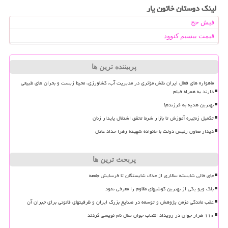
لینک دوستان خاتون یار
فیش حج
قیمت بیسیم کنوود
پربیننده ترین ها
ماهواره های فعال ایران نقش مؤثری در مدیریت آب، کشاورزی، محیط زیست و بحران های طبیعی
دارند به همراه فیلم
بهترین هدیه به فرزندم!
تکمیل زنجیره آموزش تا بازار شرط تحقق اشتغال پایدار زنان
دیدار معاون رئیس دولت با خانواده شهیده زهرا حداد عادل
پربحث ترین ها
جای خالی شایسته سالاری از حذف شایستگان تا فرسایش جامعه
بلک ویو یکی از بهترین گوشیهای مقاوم را معرفی نمود
عقب ماندگی مزمن پژوهش و توسعه در صنایع بزرگ ایران و ظرفیتهای قانونی برای جبران آن
۱۱۰ هزار جوان در رویداد انتخاب جوان سال نام نویسی کردند