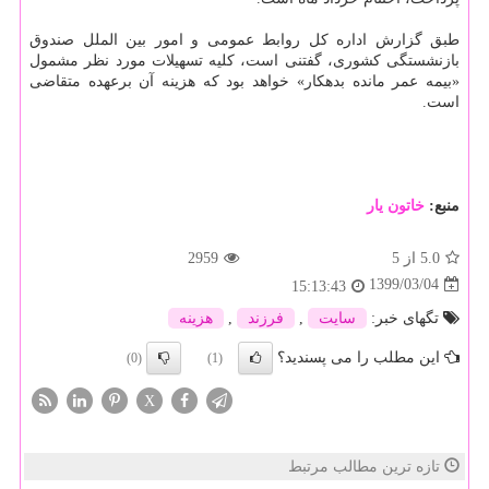
طبق گزارش اداره کل روابط عمومی و امور بین الملل صندوق
بازنشستگی کشوری، گفتنی است، کلیه تسهیلات مورد نظر مشمول
«بیمه عمر مانده بدهکار» خواهد بود که هزینه آن برعهده متقاضی
است.
منبع:
خاتون یار
5.0
از 5
2959
1399/03/04
15:13:43
تگهای خبر:
سایت
,
فرزند
,
هزینه
این مطلب را می پسندید؟
(0)
(1)
X
تازه ترین مطالب مرتبط