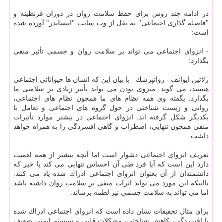
در ادامه چند روش برای حفظ سلامت روان در دوران قرنطینه و
"فاصله گذاری اجتماعی" به نقل از وب سایت "اینسایدر" آورده شده
است:
- انزوای اجتماعی می تواند بر سلامت روان و جسمی تأثیر منفی
بگذارد:
زلاتین ایوانف - روانپزشك - با بیان این كه انسان ها حیواناتی اجتماعی
هستند، می گوید: منزوی بودن می تواند تأثیر زیادی بر سلامتی ما
بگذارد. بگفته وی همه نظام های ما همچون نظام های اجتماعی،
روانی و زیست شناختی در حول گروه های اجتماعی و تعامل با
یكدیگر شكل گرفته اند. انزوای اجتماعی در بیشتر موارد تأثیرات
منفی همچون تنهایی، اضطراب و گاهی افسردگی را به همراه خواهد
داشت.
تعریف انزوای اجتماعی دشوار است اما آنچه بیشتر از همه اهمیت
دارد این است كه آیا فرد طی آن احساس تنهایی می كند یا خیر كه
دانشمندان از آن بعنوان انزوای اجتماعی ادراك شده یاد می كنند.
بااینكه این مورد می تواند اثرات منفی بر سلامت روان داشته باشد
اما می تواند به سلامت جسمی نیز لطمه برساند.
برای مثال تحقیقات نشان داده است كه انزوای اجتماعی ادراك شده
با افسردگی، كاهش شناختی، مشكلات قلبی و سیستم ایمنی ضعیف