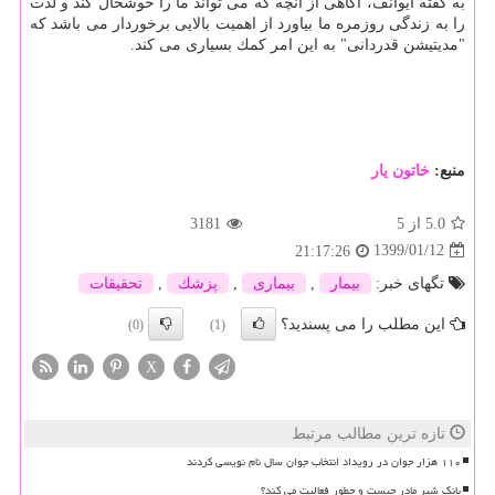
به گفته ایوانف، آگاهی از آنچه كه می تواند ما را خوشحال كند و لذت
را به زندگی روزمره ما بیاورد از اهمیت بالایی برخوردار می باشد كه
"مدیتیشن قدردانی" به این امر كمك بسیاری می كند.
منبع:
خاتون یار
5.0
از 5
3181
1399/01/12
21:17:26
تگهای خبر:
بیمار
,
بیماری
,
پزشك
,
تحقیقات
این مطلب را می پسندید؟
(0)
(1)
X
تازه ترین مطالب مرتبط
۱۱۰ هزار جوان در رویداد انتخاب جوان سال نام نویسی کردند
بانک شیر مادر چیست و چطور فعالیت می کند؟