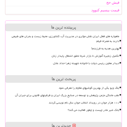
فیش حج
قیمت بیسیم کنوود
پربیننده ترین ها
ماهواره های فعال ایران نقش مؤثری در مدیریت آب، کشاورزی، محیط زیست و بحران های طبیعی
دارند به همراه فیلم
بهترین هدیه به فرزندم!
تکمیل زنجیره آموزش تا بازار شرط تحقق اشتغال پایدار زنان
دیدار معاون رئیس دولت با خانواده شهیده زهرا حداد عادل
پربحث ترین ها
بلک ویو یکی از بهترین گوشیهای مقاوم را معرفی نمود
عقب ماندگی مزمن پژوهش و توسعه در صنایع بزرگ ایران و ظرفیتهای قانونی برای جبران آن
۱۱۰ هزار جوان در رویداد انتخاب جوان سال نام نویسی کردند
بانک شیر مادر چیست و چطور فعالیت می کند؟
جدیدترین ها