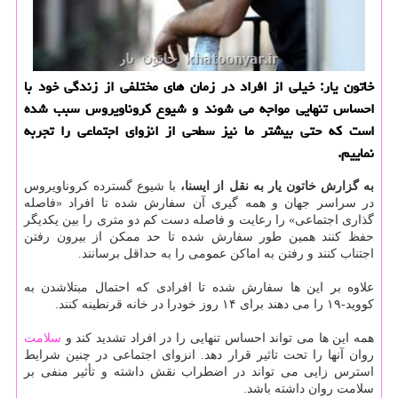
خاتون یار: خیلی از افراد در زمان های مختلفی از زندگی خود با
احساس تنهایی مواجه می شوند و شیوع كروناویروس سبب شده
است كه حتی بیشتر ما نیز سطحی از انزوای اجتماعی را تجربه
نماییم.
به گزارش خاتون یار به نقل از ایسنا،
با شیوع گسترده كروناویروس
در سراسر جهان و همه گیری آن سفارش شده تا افراد «فاصله
گذاری اجتماعی» را رعایت و فاصله دست كم دو متری را بین یكدیگر
حفظ كنند همین طور سفارش شده تا حد ممكن از بیرون رفتن
اجتناب كنند و رفتن به اماكن عمومی را به حداقل برسانند.
علاوه بر این ها سفارش شده تا افرادی كه احتمال مبتلاشدن به
كووید-۱۹ را می دهند برای ۱۴ روز خودرا در خانه قرنطینه كنند.
همه این ها می تواند احساس تنهایی را در افراد تشدید كند و
سلامت
روان آنها را تحت تاثیر قرار دهد. انزوای اجتماعی در چنین شرایط
استرس زایی می تواند در اضطراب نقش داشته و تأثیر منفی بر
سلامت روان داشته باشد.