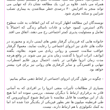
همراه می باشد. علاوه بر این، یك مطالعه نشان داد كه تنهایی می
تواند منجر به افزایش ۳۰ درصدی خطر مبتلاشدن به بیماری تصلب
شرایین و سكته مغزی شود.
نویسندگان این مطالعه اظهار كرده اند كه این اتفاقات به علت سطوح
بالای استرس، كمبود خواب و عادات ناسالم زندگی كه احتمالاً با
تعامل و مسئولیت پذیری كمتر اجتماعی رخ می دهند، اتفاق می افتد.
خانواده هایی كه فرزندان گرفتار نقص های ایمنی دارند و مجبورند در
حالت های عادی نیز انزوای اجتماعی را رعایت نمایند، معمولا گرفتار
عواقب سلامت جسمی و روانی زیادی می شوند. بعلاوه، بگفته
ایوانف، اثرات انزوا با گذشت زمان بدتر نیز می شوند. در واقع هرچه
مدت زمان انزوا طولانی تر باشد، احتمال بروز علایم اضطراب،
تنهایی و افسردگی و سایر گرفتاری های روانی نیز برای فرد بیشتر
خواهد بود.
- چگونه در طول گذران انزوای اجتماعی از لحاظ ذهنی سالم بمانیم:
بسیاری از مطالعات تأثیرات منفی انزوا را بر افرادی كه به آسانی
قادر به برقراری ارتباط با دیگران نیستند، بررسی نموده اند اما هیچ
یك از این موقعیت ها قابل مقایسه با شرایط شیوع كروناویروس كه
طی قرنطینه میلیون ها نفر بطور فیزیكی از یكدیگر جدا شده اند اما
به كمك تكنولوژی با هم ارتباط دارند، نیست.