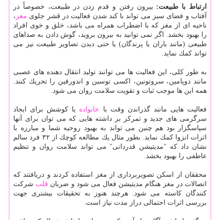
ارتباط با طبیعت:
بیرون رفتن و قدم زدن در طبیعت، خصوصاً در
آفتاب و فضای سبز می تواند با كند شدن فعالیت در قشر جلوی
مغز
،
ناحیه ای از مغز كه با اضطراب همراه می باشد، خلق و خوی افراد
را بهبود بخشد. اگر نمی توانید به بیرون بروید، گوش دادن به صداهای
طبیعی (مانند باران یا پرندگان) یا حتی دیدن تصاویر طبیعت نیز می
تواند كمك نماید.
به طور كلی، این فعالیت ها می توانند تولید انتقال دهنده های عصبی
مانند دوپامین، سروتونین، اكسی توسین و اندورفین را تحریك كنند.
همه این ها موجب ثبات و تقویت سلامت روان می شود.
فعالیت هایی مانند گذراندن وقت با
خانواده
یا كوشش برای ایجاد
سرگرمی های جدید و تمركز بر داشته هایی كه می توان برای آنها
سپاسگزار بود هم چنین می تواند به بهبود روحیه شما و مبارزه با
اثرات انزوا كمك نماید. بطور مثال یك مطالعه كوچك از ۳۲ فرد سالم
نشان داد كه "مدیتیشن قدردانی" می تواند سلامت روان و تنظیم
عاطفی را بهبود بخشد.
محققان از اسكن تصویربرداری از مغز استفاده كردند و دریافتند كه
اتصالات در مغز هنگام مدیتیشن فعال می شود و ضربان
قلب
شركت
كنندگان كاسته می شود. هرچند هنوز به تحقیقات بیشتری جهت
بررسی اثرات احتمالی دراز مدت نیاز است.