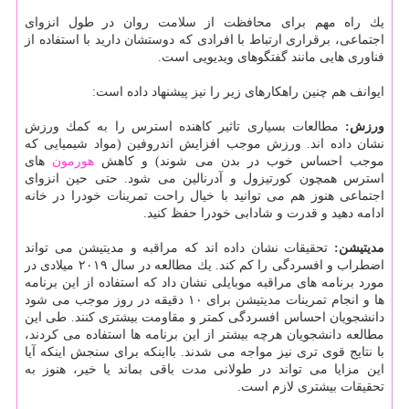
یك راه مهم برای محافظت از سلامت روان در طول انزوای
اجتماعی، برقراری ارتباط با افرادی كه دوستشان دارید با استفاده از
فناوری هایی مانند گفتگوهای ویدیویی است.
ایوانف هم چنین راهكارهای زیر را نیز پیشنهاد داده است:
ورزش:
مطالعات بسیاری تاثیر كاهنده استرس را به كمك ورزش
نشان داده اند. ورزش موجب افزایش اندروفین (مواد شیمیایی كه
موجب احساس خوب در بدن می شوند) و كاهش
هورمون
های
استرس همچون كورتیزول و آدرنالین می شود. حتی حین انزوای
اجتماعی هنوز هم می توانید با خیال راحت تمرینات خودرا در خانه
ادامه دهید و قدرت و شادابی خودرا حفظ كنید.
مدیتیشن:
تحقیقات نشان داده اند كه مراقبه و مدیتیشن می تواند
اضطراب و افسردگی را كم كند. یك مطالعه در سال ۲۰۱۹ میلادی در
مورد برنامه های مراقبه موبایلی نشان داد كه استفاده از این برنامه
ها و انجام تمرینات مدیتیشن برای ۱۰ دقیقه در روز موجب می شود
دانشجویان احساس افسردگی كمتر و مقاومت بیشتری كنند. طی این
مطالعه دانشجویان هرچه بیشتر از این برنامه ها استفاده می كردند،
با نتایج قوی تری نیز مواجه می شدند. بااینكه برای سنجش اینكه آیا
این مزایا می تواند در طولانی مدت باقی بماند یا خیر، هنوز به
تحقیقات بیشتری لازم است.