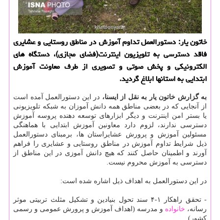
خاتون یار: دستورالعمل تداوم آموزش در مناطق روستایی و عشایری
فاقد دسترسی به تلویزیون اینترنت(فضای مجازی)، دستگاه های
الكترونیكی و پخش صوتی و تصویری از طرف معاونت آموزش
ابتدایی به استانها ابلاغ گردید.
به گزارش خاتون یار به نقل از ایسنا،
در این دستورالعمل آمده است
از آنجایی كه در بعضی مناطق همه دانش آموزان به شبكه تلویزیونی
یا بستر امن اینترنت و دیگر ابزارهای توسعه دهنده پروسه آموزش
دسترسی ندارند، لزوم دارد معاونین آموزش ابتدایی با هماهنگی
مسئولین آموزش و پرورش عشایراستان ها، برمبنای دستورالعمل
ذیل شرایط تداوم آموزش در مناطق روستایی و عشایری را فراهم
آورند و اطمینان حاصل كنند كه هیچ دانش آموزی در این مناطق از
دسترسی به آموزش محروم نیست.
در این دستورالعمل به اهداف ذیل اشاره شده است:
- تحقق راهكار ۱-۴ سند تحول بنیادین و تشكیل مثلث تربیتی موثر
رسانه،
خانواده
و مدرسه (اهداف آموزش و پرورش عمومی و رسمی
كشور)