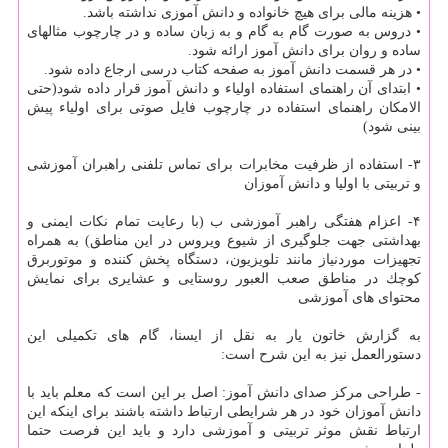
• هزینه مالی برای هیچ خانواده و دانش آموزی نداشته باشد.
• دروس به صورت گام به گام و به زبان ساده و در چارچوب مثالهای
ساده و روان برای دانش آموز ارائه شود.
• در هر قسمت دانش آموز به صفحه كتاب درسی ارجاع داده شود.
• ابتدای آن راهنمای استفاده اولیاء و دانش آموز قرار داده شود(حتی
الامكان راهنمای استفاده در چارچوب فایل صوتی برای اولیاء پیش
بینی شود)
۳- استفاده از ظرفیت مخابرات برای تماس تلفنی راهبران آموزشی
و تربیتی با اولیا و دانش آموزان
۴- اعزام هفتگی راهبر آموزشی ب (با رعایت تمام نكات ایمنی و
بهداشتی جهت جلوگیری از شیوع ویروس در این مناطق) به همراه
تجهیزات موردنیاز مانند تلویزیون، دستگاه پخش كننده و موتوربرق
كوچك در مناطق صعب العبور روستایی و عشایری برای نمایش
محتوای های آموزشی
به گزارش خاتون یار به نقل از ایسنا، گام های تكمیلی این
دستورالعمل نیز به این شرح است:
- طراحی مركز صدای دانش آموز: اصل بر این است كه معلم باید با
دانش آموزان خود در هر شرایطی ارتباط داشته باشند برای اینكه این
ارتباط نقش موثر تربیتی و آموزشی دارد و باید این فرصت حتما