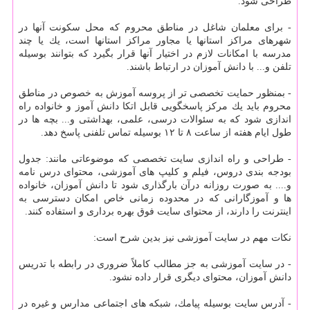
طراحی شود.
- برای معلمان شاغل در مناطق محروم كه محل سكونت آنها در
شهرهای مراكز استانها یا مجاور مراكز استانها است، یك یا چند
مدرسه با امكانات لازم در اختیار آنها قرار بگیرد كه بتوانند بوسیله
تلفن و... با دانش آموزان در ارتباط باشند.
- بمنظور حمایت تخصصی تر از پروسه آموزش به خصوص در مناطق
محروم باید یك مركز پاسخگویی قابل اتكا دانش آموز و خانواده راه
اندازی شود كه به سئوالات درسی، علمی، بهداشتی و... بچه ها در
طول ایام هفته از ساعت ۸ تا ۱۲ بوسیله تماس تلفنی پاسخ دهد.
- طراحی و راه اندازی سایت تخصصی كه موضوعاتی مانند: جدول
بودجه بندی دروس، فیلم و كلیپ های آموزشی، محتوای درس نامه
و.... به صورت روزانه درآن بارگذاری شود تا دانش آموزان، خانواده
ها و آموزگارانی كه در محدوده زمانی خاص امكان دسترسی به
اینترنت را دارند، از محتوای سایت فوق بهره برداری و استفاده كنند.
نكات مهم در سایت آموزشی نیز بدین شرح است:
- در سایت آموزشی به جز مطالب كاملاً ضروری در رابطه با تدریس
دانش آموزان، محتوای دیگری قرار داده نشود.
- آدرس سایت بوسیله پیامك، شبكه های اجتماعی مدارس و غیره در