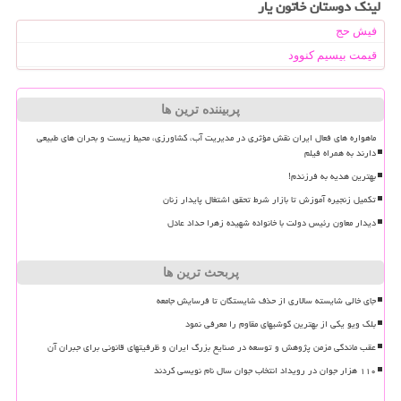
لینک دوستان خاتون یار
فیش حج
قیمت بیسیم کنوود
پربیننده ترین ها
ماهواره های فعال ایران نقش مؤثری در مدیریت آب، کشاورزی، محیط زیست و بحران های طبیعی
دارند به همراه فیلم
بهترین هدیه به فرزندم!
تکمیل زنجیره آموزش تا بازار شرط تحقق اشتغال پایدار زنان
دیدار معاون رئیس دولت با خانواده شهیده زهرا حداد عادل
پربحث ترین ها
جای خالی شایسته سالاری از حذف شایستگان تا فرسایش جامعه
بلک ویو یکی از بهترین گوشیهای مقاوم را معرفی نمود
عقب ماندگی مزمن پژوهش و توسعه در صنایع بزرگ ایران و ظرفیتهای قانونی برای جبران آن
۱۱۰ هزار جوان در رویداد انتخاب جوان سال نام نویسی کردند