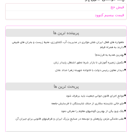
فیش حج
قیمت بیسیم کنوود
پربیننده ترین ها
ماهواره های فعال ایران نقش مؤثری در مدیریت آب، کشاورزی، محیط زیست و بحران های طبیعی
دارند به همراه فیلم
بهترین هدیه به فرزندم!
تکمیل زنجیره آموزش تا بازار شرط تحقق اشتغال پایدار زنان
دیدار معاون رئیس دولت با خانواده شهیده زهرا حداد عادل
پربحث ترین ها
موانع اجرای قانون جوانی جمعیت باید برطرف شود
جای خالی شایسته سالاری از حذف شایستگان تا فرسایش جامعه
بلک ویو یکی از بهترین گوشیهای مقاوم را معرفی نمود
عقب ماندگی مزمن پژوهش و توسعه در صنایع بزرگ ایران و ظرفیتهای قانونی برای جبران آن