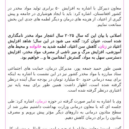
معاون دبیركل با اشاره به افزایش ۵۰ برابری تولید مواد مخدر در
كشور افغانستان، اشاره كرد: باید با ایجاد هوشیاری در جامعه و پیش
گیری از اعتیاد، از هزینه های درمان و دیگر لطمه های جدی این بخش
ممانعت نماییم.
اصلانی با بیان این كه سال ۲۰۲۵ سال انفجار مواد مخدر نامگذاری
شده است، عنوان كرد: گفته می شود در این سال؛ شاهد افزایش
اعتیاد در
زنان
، كاهش سن اعتیاد، لطمه شدید به
خانواده
و محیط های
آموزشی، افزایش مرگ و میر ناشی از مصرف مواد مخدر، افزایش
دسترسی سهل به مواد، گسترش آمفتامین ها و... خواهیم بود.
همین طور حمید جمعه پور، مدیركل درمان، حمایت های اجتماعی
ستاد مبارزه با مواد مخدر كشور نیز در این نشست با اشاره به اینكه
برای بیمه درمانی حدود ۵۰ میلیارد تومان در بودجه سال آینده درنظر
گرفته شده است، اظهار داشت: همین طور برای بیمه پایه نیز
اعتباری درنظر گرفته شده است.
وی با اشاره به تدابیر صورت گرفته در حوزه
درمان
، اشاره كرد: طی
جلسه ای كه با معاون درمانی وزارت بهداشت داشتیم مقرر شد از
سطح متادون درمانی به داروهای دیگر مؤثر پیش برویم و مصرف
متادون را برای درمان كاهش دهیم.
گفتنی است؛ معاون مقابله با عرضه و امور بین الملل و مدیران كل