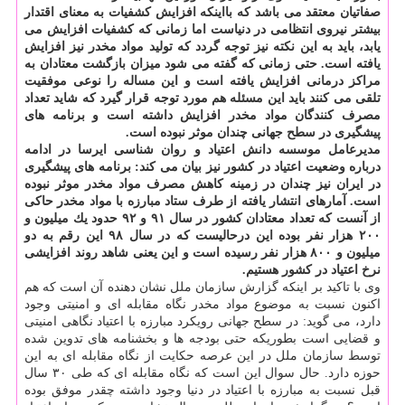
صفاتیان معتقد می باشد كه بااینكه افزایش كشفیات به معنای اقتدار
بیشتر نیروی انتظامی در دنیاست اما زمانی كه كشفیات افزایش می
یابد، باید به این نكته نیز توجه گردد كه تولید مواد مخدر نیز افزایش
یافته است. حتی زمانی كه گفته می شود میزان بازگشت معتادان به
مراكز درمانی افزایش یافته است و این مساله را نوعی موفقیت
تلقی می كنند باید این مسئله هم مورد توجه قرار گیرد كه شاید تعداد
مصرف كنندگان مواد مخدر افزایش داشته است و برنامه های
پیشگیری در سطح جهانی چندان موثر نبوده است.
مدیرعامل موسسه دانش اعتیاد و روان شناسی ایرسا در ادامه
درباره وضعیت اعتیاد در كشور نیز بیان می كند: برنامه های پیشگیری
در ایران نیز چندان در زمینه كاهش مصرف مواد مخدر موثر نبوده
است. آمارهای انتشار یافته از طرف ستاد مبارزه با مواد مخدر حاكی
از آنست كه تعداد معتادان كشور در سال ۹۱ و ۹۲ حدود یك میلیون و
۲۰۰ هزار نفر بوده این درحالیست كه در سال ۹۸ این رقم به دو
میلیون و ۸۰۰ هزار نفر رسیده است و این یعنی شاهد روند افزایشی
نرخ اعتیاد در كشور هستیم.
وی با تاكید بر اینكه گزارش سازمان ملل نشان دهنده آن است كه هم
اكنون نسبت به موضوع مواد مخدر نگاه مقابله ای و امنیتی وجود
دارد، می گوید: در سطح جهانی رویكرد مبارزه با اعتیاد نگاهی امنیتی
و قضایی است بطوریكه حتی بودجه ها و بخشنامه های تدوین شده
توسط سازمان ملل در این عرصه حكایت از نگاه مقابله ای به این
حوزه دارد. حال سوال این است كه نگاه مقابله ای كه طی ۳۰ سال
قبل نسبت به مبارزه با اعتیاد در دنیا وجود داشته چقدر موفق بوده