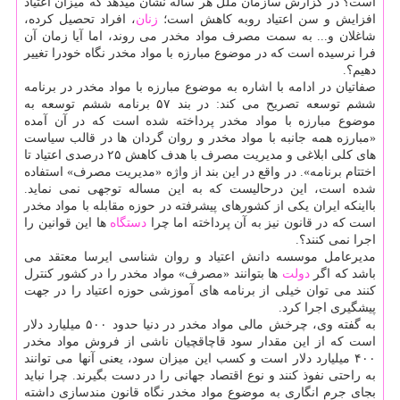
است؟ در گزارش سازمان ملل هر ساله نشان میدهد كه میزان اعتیاد
افزایش و سن اعتیاد روبه كاهش است؛
زنان
، افراد تحصیل كرده،
شاغلان و... به سمت مصرف مواد مخدر می روند، اما آیا زمان آن
فرا نرسیده است كه در موضوع مبارزه با مواد مخدر نگاه خودرا تغییر
دهیم؟.
صفاتیان در ادامه با اشاره به موضوع مبارزه با مواد مخدر در برنامه
ششم توسعه تصریح می كند: در بند ۵۷ برنامه ششم توسعه به
موضوع مبارزه با مواد مخدر پرداخته شده است كه در آن آمده
«مبارزه همه جانبه با مواد مخدر و روان گردان ها در قالب سیاست
های كلی ابلاغی و مدیریت مصرف با هدف كاهش ۲۵ درصدی اعتیاد تا
اختتام برنامه». در واقع در این بند از واژه «مدیریت مصرف» استفاده
شده است، این درحالیست كه به این مساله توجهی نمی نماید.
بااینكه ایران یكی از كشورهای پیشرفته در حوزه مقابله با مواد مخدر
است كه در قانون نیز به آن پرداخته اما چرا
دستگاه
ها این قوانین را
اجرا نمی كنند؟.
مدیرعامل موسسه دانش اعتیاد و روان شناسی ایرسا معتقد می
باشد كه اگر
دولت
ها بتوانند «مصرف» مواد مخدر را در كشور كنترل
كنند می توان خیلی از برنامه های آموزشی حوزه اعتیاد را در جهت
پیشگیری اجرا كرد.
به گفته وی، چرخش مالی مواد مخدر در دنیا حدود ۵۰۰ میلیارد دلار
است كه از این مقدار سود قاچاقچیان ناشی از فروش مواد مخدر
۴۰۰ میلیارد دلار است و كسب این میزان سود، یعنی آنها می توانند
به راحتی نفوذ كنند و نوع اقتصاد جهانی را در دست بگیرند. چرا نباید
بجای جرم انگاری به موضوع مواد مخدر نگاه قانون مندسازی داشته