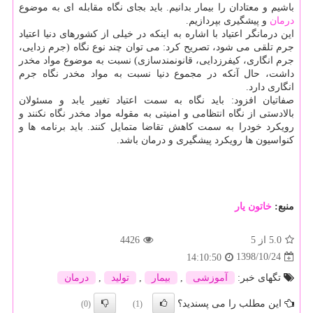
باشیم و معتادان را بیمار بدانیم. باید بجای نگاه مقابله ای به موضوع
درمان
و پیشگیری بپردازیم.
این درمانگر اعتیاد با اشاره به اینكه در خیلی از كشورهای دنیا اعتیاد
جرم تلقی می شود، تصریح كرد: می توان چند نوع نگاه (جرم زدایی،
جرم انگاری، كیفرزدایی، قانونمندسازی) نسبت به موضوع مواد مخدر
داشت، حال آنكه در مجموع دنیا نسبت به مواد مخدر نگاه جرم
انگاری دارد.
صفاتیان افزود: باید نگاه به سمت اعتیاد تغییر یابد و مسئولان
بالادستی از نگاه انتظامی و امنیتی به مقوله مواد مخدر نگاه نكنند و
رویكرد خودرا به سمت كاهش تقاضا متمایل كنند. باید برنامه ها و
كنواسیون ها رویكرد پیشگیری و درمان باشد.
منبع:
خاتون یار
5.0
از 5
4426
1398/10/24
14:10:50
تگهای خبر:
آموزشی
,
بیمار
,
تولید
,
درمان
این مطلب را می پسندید؟
(0)
(1)