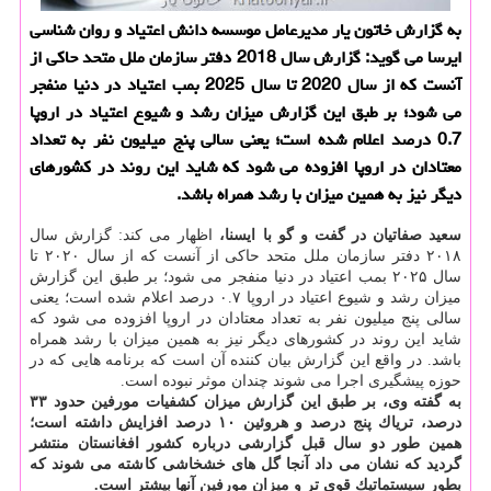
به گزارش خاتون یار مدیرعامل موسسه دانش اعتیاد و روان شناسی
ایرسا می گوید: گزارش سال 2018 دفتر سازمان ملل متحد حاكی از
آنست كه از سال 2020 تا سال 2025 بمب اعتیاد در دنیا منفجر
می شود؛ بر طبق این گزارش میزان رشد و شیوع اعتیاد در اروپا
0.7 درصد اعلام شده است؛ یعنی سالی پنج میلیون نفر به تعداد
معتادان در اروپا افزوده می شود كه شاید این روند در كشورهای
دیگر نیز به همین میزان با رشد همراه باشد.
سعید صفاتیان در گفت و گو با ایسنا،
اظهار می كند: گزارش سال
۲۰۱۸ دفتر سازمان ملل متحد حاكی از آنست كه از سال ۲۰۲۰ تا
سال ۲۰۲۵ بمب اعتیاد در دنیا منفجر می شود؛ بر طبق این گزارش
میزان رشد و شیوع اعتیاد در اروپا ۰.۷ درصد اعلام شده است؛ یعنی
سالی پنج میلیون نفر به تعداد معتادان در اروپا افزوده می شود كه
شاید این روند در كشورهای دیگر نیز به همین میزان با رشد همراه
باشد. در واقع این گزارش بیان كننده آن است كه برنامه هایی كه در
حوزه پیشگیری اجرا می شوند چندان موثر نبوده است.
به گفته وی، بر طبق این گزارش میزان كشفیات مورفین حدود ۳۳
درصد، تریاك پنج درصد و هروئین ۱۰ درصد افزایش داشته است؛
همین طور دو سال قبل گزارشی درباره كشور افغانستان منتشر
گردید كه نشان می داد آنجا گل های خشخاشی كاشته می شوند كه
بطور سیستماتیك قوی تر و میزان مورفین آنها بیشتر است.