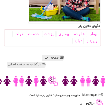
تگهای خاتون یار
بیمار
خانواده
بیماری
پزشك
خدمات
دولت
رپورتاژ
تولید
صفحه اخبار
بازگشت به صفحه اصلی
khatoonyar.ir - حقوق مادی و معنوی سایت خاتون یار محفوظ است
خاتون یار