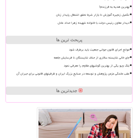
بهترین هدیه به فرزندم!
تکمیل زنجیره آموزش تا بازار شرط تحقق اشتغال پایدار زنان
دیدار معاون رئیس دولت با خانواده شهیده زهرا حداد عادل
پربحث ترین ها
موانع اجرای قانون جوانی جمعیت باید برطرف شود
جای خالی شایسته سالاری از حذف شایستگان تا فرسایش جامعه
بلک ویو یکی از بهترین گوشیهای مقاوم را معرفی نمود
عقب ماندگی مزمن پژوهش و توسعه در صنایع بزرگ ایران و ظرفیتهای قانونی برای جبران آن
جدیدترین ها