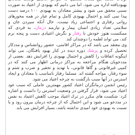
بهبودیافته اداره می شود، اما می دانیم كه بهبودی از اعتیاد به صورت
نسبی محقق می شود و بیشتر معتادان به بهبودی ۱۰۰ درصد دست
پیدا نمی كنند و احتمال بهبودی كامل و تمام عیار در همه محورهای
روانی رفتاری و اجتماعی زیاد نیست، حال آنكه سپردن جان و
سلامتی تعداد زیادی انسان بیمار و نیازمند
درمان
، به فردی كه
ممكنست هنوز خودش با
رفتار
و نگرش اعتیادی دست و پنجه نرم
كند، می تواند لطمه را دوچندان كند.
وی معتقد می باشد كه در مراكز اقامتی، حضور روانشناس و مددكار
تحصیل كرده و
پزشك
دوره دیده در كنار بهبود یافتگان، می تواند
اینگونه اتفاقات را كاهش و احتمال بهبودی را افزایش دهد. بعضی از
مددجویان هنگام مراجعه به مراكز درمانی اظهار می كنند كه در
كمپی غیرقانونی و گاها قانونی، با تهدید و تحقیر و ضرب و شتم و
سوء رفتار، مواجه گشته اند. مسلما رفتار نامناسب با معتادان و ایجاد
استرس در آنها سبب بازگشت به چرخه اعتیاد می شود.
رئیس انجمن درمانگران اعتیاد كشور مهمترین عاملی كه سبب عود
اعتیاد می شود، قرار گرفتن در وضعیت استرس زا دانست و اشاره
كرد: شكست های مكرر در ترك اعتیاد موجب كاهش اعتماد به نفس
در مددجو می شود و این احتمال كه از چرخه درمان بیرون رود و یا
نسبت به بهبودی خود امیدی نداشته باشد، بسیار افزایش می یابد.