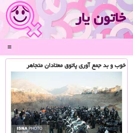
خاتون یار
منو
خوب و بد جمع آوری پاتوق معتادان متجاهر