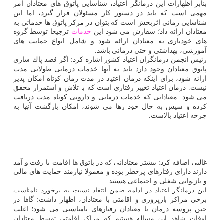
بنابر اظهارات این درمانگر اعتیاد، شناسایی پاتوق های معتادان امر
مهمی است كه باید در دستور كار مسئولان قرار گیرد، اما این
شناسایی زمانی اثربخش است كه بتوان در مركز پاتوق ها خدماتی به
معتادان ارائه داد؛ سفارش می شود این
خدمات
ترجیحا توسط گروه
های خودیاری به معتادان ارائه شود و شامل انواع حمایت های
آموزشی، بهداشتی و حتی درمانی باشد.
رئیس انجمن درمانگران اعتیاد كشور اشاره كرد: اگر قصد پاك سازی
پاتوق معتادان وجود دارد باید به آنها خدمات درمانی طولانی مدت
ارائه شود، برای اینكه درمان اعتیاد در مدت زمان كوتاه امكان پذیر
نیست. درمان اعتیاد تغییر رفتاری است كه با تلاش و استمرار محقق
می شود. معتادانی كه خدمات درمانی و دارویی كوتاه مدت دریافت
كرده و سپس به حال خود رها می شوند، امكان بازگشت آنها به
چرخه اعتیاد بالاست.
غالبی اضافه كرد: بیشتر معتادانی كه در پاتوق ها اقامت یا رفت و آمد
دارند دارای رفتارهای پرخطر بوده و معمولا نیازمند حمایت های مالی
و بازتوانی شغلی و اجتماعی هستند.
این درمانگر اعتیاد در ادامه ضمن انتقاد نسبت به برخورد نامناسب
برخی مراكز بازپروری و اقامتی با معتادان، اظهار داشت: گاها در
حین پروسه درمان با معتادان رفتارهای نامناسبی می شود؛ اغلب
اوقات شاهد این مساله هستیم كه مراكز اقامتی توسط معتادان