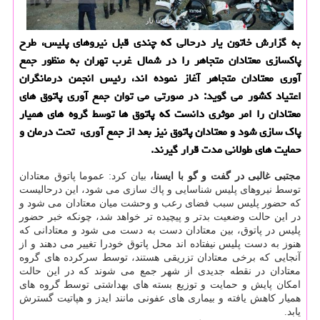
به گزارش خاتون یار درحالی كه چندی قبل نیروهای پلیس، طرح
پاكسازی معتادان متجاهر را در شمال غرب تهران به منظور جمع
آوری معتادان متجاهر آغاز نموده اند، رئیس انجمن درمانگران
اعتیاد كشور می گوید: در صورتی می توان جمع آوری پاتوق های
معتادان را امر موثری دانست كه پاتوق ها توسط گروه های همیار
پاك سازی شود و معتادان پاتوق نیز بعد از جمع آوری، تحت درمان و
حمایت های طولانی مدت قرار گیرند.
مجتبی غالبی در گفت و گو با ایسنا،
بیان كرد: عموما پاتوق معتادان
توسط نیروهای پلیس شناسایی و پاك سازی می شود، این درحالیست
كه حضور پلیس سبب فضای رعب و وحشت میان معتادان می شود و
در این حالت وضعیت بدتر و پیچیده تر خواهد شد، چونكه خبر حضور
پلیس در پاتوق، بین معتادان دست به دست می شود و معتادانی كه
هنوز به دست پلیس نیفتاده اند محل پاتوق خودرا تغییر می دهند و از
آنجایی كه برخی معتادان تزریقی هستند، توسط سركرده های گروه
معتادان در نقطه جدیدی از شهر جمع می شوند كه در این حالت
امكان پایش و حمایت و توزیع بسته های بهداشتی توسط گروه های
همیار كاهش یافته و بیماری های عفونی مانند ایدز و هپاتیت گسترش
یابد.