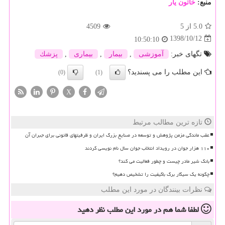
منبع:
خاتون یار
5.0
از 5
4509
1398/10/12
10:50:10
تگهای خبر:
آموزشی
,
بیمار
,
بیماری
,
پزشك
این مطلب را می پسندید؟
(0)
(1)
X
تازه ترین مطالب مرتبط
عقب ماندگی مزمن پژوهش و توسعه در صنایع بزرگ ایران و ظرفیتهای قانونی برای جبران آن
۱۱۰ هزار جوان در رویداد انتخاب جوان سال نام نویسی کردند
بانک شیر مادر چیست و چطور فعالیت می کند؟
چگونه یک سیگار برگ باکیفیت را تشخیص دهیم؟
نظرات بینندگان در مورد این مطلب
لطفا شما هم
در مورد این مطلب
نظر دهید