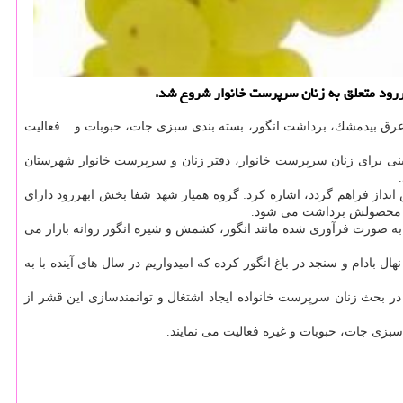
ررود متعلق به زنان سرپرست خانوار شروع شد.
رق بیدمشك، برداشت انگور، بسته بندی سبزی جات، حبوبات و... فعالیت
ون كارآفرینی برای زنان سرپرست خانوار، دفتر زنان و سرپرست خانوار شهرستان
س انداز فراهم گردد، اشاره كرد: گروه همیار شهد شفا بخش ابهررود دارای
اییز محصولش برداشت می شود.
 صورت فرآوری شده مانند انگور، كشمش و شیره انگور روانه بازار می
 به منظور پر رونق كردن محصولات باغ و در امتداد درآمد مكفی زنان عضو گروه، بهزیستی ابهر مبادرت به خرید و كشت 200 اصله نهال بادام و سنجد در باغ انگور كرده كه امیدواریم در سال های آینده با به
 در بحث زنان سرپرست خانواده ایجاد اشتغال و توانمندسازی این قشر از
 سبزی جات، حبوبات و غیره فعالیت می نمایند.