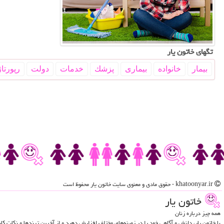
تگهای خاتون یار
بیمار
خانواده
بیماری
پزشك
خدمات
دولت
رپورتاژ
khatoonyar.ir - حقوق مادی و معنوی سایت خاتون یار محفوظ است
خاتون یار
همه چیز درباره زنان
با خاتون یار، دانش و آگاهی خود را در زمینه‌های مختلف افزایش دهید و از آخرین ترندها و نکات ک