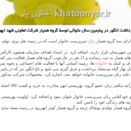
رداشت انگور در پنجمین سال متوالی توسط گروه همیار شركت تعاونی شهد ابه
دارای سه گروه همیار
زنان
سرپرست خانوار است كه در زمینه نقل پزی، تولید ع
ت پوشش بهزیستی این شهرستان قرار دارند، اضافه كرد: در امتداد اهداف سازمان همچ
چارچوب گروه های همیار فعالیت می كند.
هدف و كمك به
خانواده
ها، زمینه آشنایی آنها با فعالیت های اجتماعی و نحوه پ
فصل بهار گیاه بیدمشك برداشت و عرق گیری می شود و باغ انگور نیز كه در پ
 عاید زنان سرپرست خانواده خواهد شد، اشاره كرد: محصولات شركت مذكور به
رجبی افزود: امسال
ی و خودكفایی زنان سرپرست خانوار عنوان نمود و اضافه كرد: اولویت بهزیستی
نه های زندگی خود را تامین كنند.
 گروه همیار تولیدی پوشاك ترمه و گروه همیار كوثر ابهررود در زمینه بسته بندی