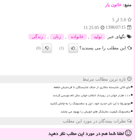
منبع:
خاتون یار
5.0
از 5
1398/07/15
11:25:05
تگهای خبر:
تولید
,
خانواده
,
زنان
,
زندگی
این مطلب را می پسندید؟
(0)
(1)
تازه ترین مطالب مرتبط
جای خالی شایسته سالاری از حذف شایستگان تا فرسایش جامعه
۱۱۰ هزار جوان در رویداد انتخاب جوان سال نام نویسی کردند
موتورولا با لپ تاپ جدید خود، اپل و سامسونگ را به چالش کشید
سامسونگ کیفیت نمایشگر های خویش را بهبود می بخشد
نظرات بینندگان در مورد این مطلب
لطفا شما هم
در مورد این مطلب
نظر دهید