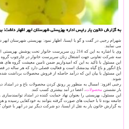
به گزارش خاتون یار رئیس اداره بهزیستی شهرستان ابهر اظهار داشت: ب
شهرام رجبی در گفت و گو با ایسنا، اظهار نمود: بهزیستی شهرستان ابهر 
می نمایند.
وی با اشاره به این كه 214 زن سرپرست خانوار تح
سه شركت تعاونی جهت اشتغال زنان سرپرست خانوار در چارچوب گروه های همیار به ثبت رسانده و 21 نفر در 
این مسئول با تاكید به این كه امیدواریم ضمن تامین معیشت گروه های 
باغ انگور و باغ گیاه بیدمشك است و فعالیت فصلی دارد كه هر ساله در 
این مسئول با بیان این كه درآمد حاصله از فروش محصولات برداشت شده
شوند.
بار نشستن
محصولات
، اعضا در آمد بیشتری كسب كنند.
این مسئول، بهزیستی را بعنوان نهاد حمایت كننده در امتداد توانمندساز
جامعه بوده تا با حمایت های صورت گرفته بتوانند به خودكفایی رسیده و هزی
به گزارش خاتون یار به نقل از ایسنا، دو شركت دیگر نیز در ابهر با عنوان