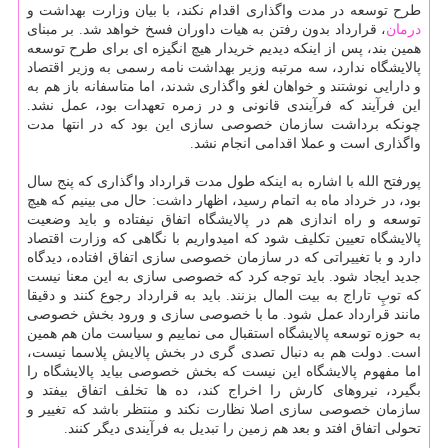
طرح توسعه در مدت واگذاری اقدام نكند، با بیان وزارت بهداشت و
درمان
، قرارداد بدون رفتن به هیات داوران فسخ خواهد شد. بر مبنای
همین بند، پس از اینكه دیدیم خریدار هیچ انگیزه ای برای طرح توسعه
پالایشگاه ندارد، سه مرتبه وزیر بهداشت نامه رسمی به وزیر اقتصاد
و دارایی نوشتند و خواهان لغو واگذاری شدند، اما متاسفانه باز هم به
این فرآیند كه فرآیندی قانونی و در زمره تعهدات بود، عمل نشد.
چونكه برداشت سازمان خصوصی سازی این بود كه در انتها مدت
واگذاری است و عملا اقدامی انجام نشد.
پورفتح الله با اشاره به اینكه طول مدت قرارداد واگذاری كه پنج سال
بود، در خرداد ماه به اتمام رسید، اظهار داشت: حال می بینیم كه هیچ
توسعه و راه اندازی هم در پالایشگاه اتفاق نیفتاده و باید وضعیت
پالایشگاه تعیین تكلیف شود كه امیدواریم با نگاهی كه وزارت اقتصاد
دارد و با تغییراتی كه در سازمان خصوصی سازی اتفاق افتاده، دیدگاه
جدید ایجاد شود. باید توجه كرد كه خصوصی سازی به این معنا نیست
كه توپِ تاراج به بیت المال بزنند. باید به قرارداد رجوع كنند و دقیقا
مانند قرارداد عمل شود. ما با خصوصی سازی و ورود بخش خصوصی
به حوزه توسعه پالایشگاه استقبال می نماییم و سیاست مان هم همین
است. دولت هم به دنبال تصدی گری در بخش پالایش پلاسما نیست،
اما مفهوم پالایشگاه این نیست كه بخش خصوصی بیاید پالایشگاه را
بگیرد، نیروهای كارش را اخراج كند، ده ها تخلف اتفاق بیفتد و
سازمان خصوصی سازی اصلا نظارت نكند و منتظر باشد كه تغییر و
تحولی اتفاق افتد و بعد هم زمین را تبدیل به فرآیندی دیگر كنند.