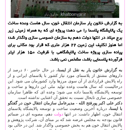
به گزارش خاتون یار سازمان انتقال خون، سال هاست وعده ساخت
یك پالایشگاه پلاسما را می دهد؛ پروژه ای كه به همراه زمینی زیر
برج میلاد در انتها دولت دهم به سازمان خصوصی سازی واگذار شد؛
اما هنوز تكلیف این زمین ۲۲ هزار متری كه قرار بود مكانی برای
پیاده سازی پروژه ساخت پالایشگاهی با ظرفیت ۱۵۰ هزار لیتر
فرآورده پلاسمایی باشد، مشخص نمی باشد.
به گزارش خاتون یار به نقل از ایسنا،
در حال حاضر ۶۰ درصد از
داروهای مشتق از پلاسمای مورد نیاز كشور با پلاسمای ایرانی و از
راه پالایش قراردادی از آن سوی مرزها وارد كشورمان می شود. این
درحالیست كه سال هاست وعده تولید ملی این داروها و ساخت و
توسعه پالایشگاه پلاسما داده می شود؛ وعده ای كه ظاهرا سازمان
خصوصی سازی تابحال نسبت به تحقق آن اعتنایی نداشته است.
دكتر علی اكبر پورفتح الله - مدیرعامل سازمان انتقال خون در گفتگو
با ایسنا،
درباره آخرین وضعیت ساخت و توسعه پالایشگاه پلاسمای
انتقال خون، اظهار داشت: در انتها
دولت
دهم، مصوبه ای در ضمائم
قانون بودجه به مجلس عرضه شد كه بر مبنای آن، شركت پژوهش و
پالایش انتقال خون هم به بخش خصوصی واگذار شد. این در حالی بود