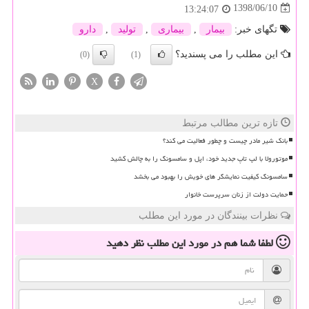
1398/06/10
13:24:07
تگهای خبر:
بیمار
,
بیماری
,
تولید
,
دارو
این مطلب را می پسندید؟
(0)
(1)
X
تازه ترین مطالب مرتبط
بانک شیر مادر چیست و چطور فعالیت می کند؟
موتورولا با لپ تاپ جدید خود، اپل و سامسونگ را به چالش کشید
سامسونگ کیفیت نمایشگر های خویش را بهبود می بخشد
حمایت دولت از زنان سرپرست خانوار
نظرات بینندگان در مورد این مطلب
لطفا شما هم
در مورد این مطلب
نظر دهید