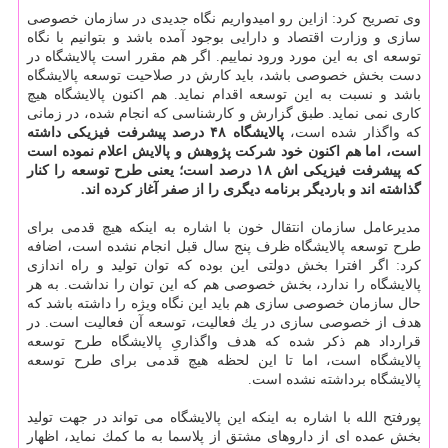
وی تصریح كرد: ازاین رو امیدواریم نگاه جدیدی در سازمان خصوصی
سازی و وزارت اقتصاد و دارایی بوجود آمده باشد و بتوانیم با نگاه
توسعه ای به این مورد ورود نماییم. اگر هم مقرر است پالایشگاه در
دست بخش خصوصی باشد، باید كارش در صلاحیت توسعه پالایشگاه
باشد و نسبت به این توسعه اقدام نماید. هم اكنون پالایشگاه هیچ
كاری نمی نماید. طبق گزارش و كارشناسی كه انجام شده، در زمانی
كه واگذار شده است،
پالایشگاه ۴۸ درصد پیشرفت فیزیكی داشته
است، اما هم اكنون خود شركت پژوهش و پالایش اعلام نموده است
كه پیشرفت فیزیكی اش ۱۸ درصد است؛ یعنی طرح توسعه را كنار
گذاشته اند و باردیگر برنامه دیگری را از صفر آغاز كرده اند.
مدیرعامل سازمان انتقال خون با اشاره به اینكه هیچ قدمی برای
طرح توسعه پالایشگاه ظرف پنج سال قبل انجام نشده است، اضافه
كرد: اگر افترا بخش دولتی این بوده كه توان تولید و راه اندازی
پالایشگاه را ندارد، بخش خصوصی هم كه این توان را نداشت. به هر
حال سازمان خصوصی سازی هم باید این نگاه ویژه را داشته باشد كه
هدف از خصوصی سازی در یك فعالیت، توسعه آن فعالیت است. در
قرارداد هم ذكر شده كه هدف واگذاریِ پالایشگاه طرح توسعه
پالایشگاه است، اما تا این لحظه هیچ قدمی برای طرح توسعه
پالایشگاه برداشته نشده است.
پورفتح الله با اشاره به اینكه این پالایشگاه می تواند در جهت تولید
بخش عمده ای از داروهای مشتق از پلاسما به ما كمك نماید، اظهار