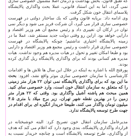
كه طبق قانون، بخش بهداشت و درمان اصلا مشمول خصوصی سازی
نمی گردد، اما به این استناد قانونی، عملا بحث واگذاری پالایشگاه
پلاسمای انتقال خون شكل گرفت.
وی ادامه داد: برپایه قانون وقتی كه یك ساختار دولتی در فهرست
خصوصی سازی قرار می گیرد، آن شركت فریز می شود و دیگر نمی
توان در اركان آن تغییری داد و رئیس مجمع آن هم وزیر اقتصاد و
دارایی خواهد بود. ازاین رو وقتی دولت جدید مستقر شد، عملا ما در
زمینه پالایشگاه اختیاری نداشتیم؛ چونكه پالایشگاه در فهرست
خصوصی سازی قرار داشت و رئیس مجمع هم وزیر اقتصاد و دارایی
بود و طبعا امكان تغییر و تحول در هیات مدیره هم وجود نداشت. هیات
مدیره هم كسانی بودند كه برای واگذاری پالایشگاه ریل گذاری كرده
بودند.
پورفتح الله با اشاره به اینكه در خلال این سال ها تلاش ها و اقدامات
كارشناسی با سازمان خصوصی سازی موثر واقع نشد، افزود:
بحث
ما این بود كه برای واگذاری پالایشگاه نمی توان ۲۲ هزار متر زمینی
را كه متعلق به سازمان انتقال خون است، وارد خصوصی سای كنید.
همین مبحث هم پاشنه آشیل واگذاری بود. وقتی كه ۲۲ هزار متر
زمین را در بهترین نقطه شهر تهران، زیر برج میلاد با متری ۴.۵
میلیون تومان واگذار می كنند، طبیعتا خریدار انگیزه ای برای اقدام در
جهت طرح توسعه پالایشگاه ندارد.
مدیرعامل سازمان انتقال خون تصریح كرد: البته خوشبختانه در
قرارداد واگذاری پالایشگاه، بندی وجود دارد كه اعلام می كند كه هدف
از واگذاری، طرح توسعه پالایشگاه است و چنانچه خریدار نسبت به