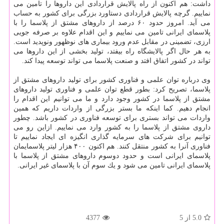
داشت: هم اكنون از راه پالایش قراردادی این داروها را تامین می
نماییم. گرچه پالایش قراردادی دستاورد بزرگی برای كشور به حساب
می آید. امروز حدود ۶۰ درصد از داروهای مشتق از پلاسما را با
پلاسمای ایرانی تامین می نماییم و این اقدام علاوه بر صرفه جویی
ارزی، تضمینی در مقابل عدم ورود بیماری های نوظهور ونوپدید است.
به هر حال اگر پالایشگاه راه بیفتد، تولید بخشی از این داروها می
تواند در كشور اتفاق افتد و صنعت پلاسما می تواند توسعه پیدا كند.
وی درباره توان علمی و فناوری كشور برای تولید داروهای مشتق از
پلاسما، تصریح كرد: بطور قطع توان علمی و فناوری تولید داروهای
مشتق از پلاسما در كشور وجود دارد و ما می توانیم این اقدام را
انجام دهیم. كما اینكه ما بستر بزرگی از واردات داریم كه همین
واردات می تواند بستری برای توسعه فناوری در كشور باشد. چطور
داروی مشتق از پلاسما را به كشور وارد می نماییم. ازاین رو می
توانیم برای شركت های سرمایه گذاری انگیزه ای ایجاد نماییم تا
فناوری آنرا به كشور منتقل كنند. هم اكنون ۴۰۰ هزار لیتر پلاسمایمان
پلاسمای ایرانی است و حدود دوسوم داروهای مشتق از پلاسما با
پلاسمای ایرانی تامین می شود و یك سوم آن با پلاسمای غیر ایرانی.
5.0
از 5
4377