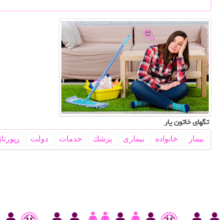
تگهای خاتون یار
بیمار
خانواده
بیماری
پزشك
خدمات
دولت
رپورتاژ