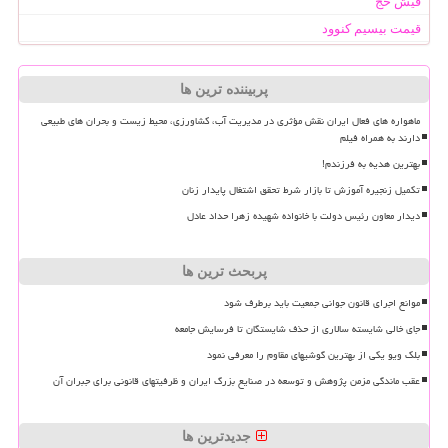
فیش حج
قیمت بیسیم کنوود
پربیننده ترین ها
ماهواره های فعال ایران نقش مؤثری در مدیریت آب، کشاورزی، محیط زیست و بحران های طبیعی
دارند به همراه فیلم
بهترین هدیه به فرزندم!
تکمیل زنجیره آموزش تا بازار شرط تحقق اشتغال پایدار زنان
دیدار معاون رئیس دولت با خانواده شهیده زهرا حداد عادل
پربحث ترین ها
موانع اجرای قانون جوانی جمعیت باید برطرف شود
جای خالی شایسته سالاری از حذف شایستگان تا فرسایش جامعه
بلک ویو یکی از بهترین گوشیهای مقاوم را معرفی نمود
عقب ماندگی مزمن پژوهش و توسعه در صنایع بزرگ ایران و ظرفیتهای قانونی برای جبران آن
جدیدترین ها