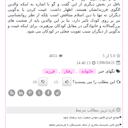
ناقل در بخش دیگری از این گفت و گو با اشاره به اینكه والدین
الگوی فرزندانشان هستند، اظهار داشت: غیبت كردن یا بدگویی
دیگران نه تنها با دین اسلام متناقض است بلكه از نظر روانشناسی
نیز بر روی كودك تاثیر دارد، بنا بر این والدین باید از صحبت های
بزرگسالانه و خانوادگی در مقابل كودكان بپرهیزند، برای اینكه غیبت و
بدگویی از دیگران سبب تقویت چغلی در كودكان می شود.
5.0
از 5
4651
1398/04/21
14:40:13
تگهای خبر:
خانواده
,
رفتار
,
فرزند
این مطلب را می پسندید؟
(0)
(1)
X
تازه ترین مطالب مرتبط
موانع اجرای قانون جوانی جمعیت باید برطرف شود
جای خالی شایسته سالاری از حذف شایستگان تا فرسایش جامعه