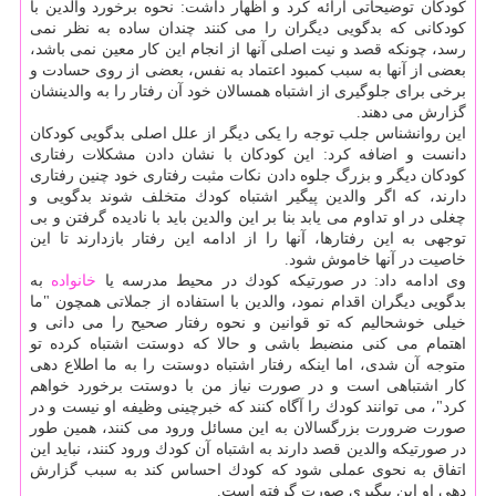
كودكان توضیحاتی ارائه كرد و اظهار داشت: نحوه برخورد والدین با
كودكانی كه بدگویی دیگران را می كنند چندان ساده به نظر نمی
رسد، چونكه قصد و نیت اصلی آنها از انجام این كار معین نمی باشد،
بعضی از آنها به سبب كمبود اعتماد به نفس، بعضی از روی حسادت و
برخی برای جلوگیری از اشتباه همسالان خود آن رفتار را به والدینشان
گزارش می دهند.
این روانشناس جلب توجه را یكی دیگر از علل اصلی بدگویی كودكان
دانست و اضافه كرد: این كودكان با نشان دادن مشكلات رفتاری
كودكان دیگر و بزرگ جلوه دادن نكات مثبت رفتاری خود چنین رفتاری
دارند، كه اگر والدین پیگیر اشتباه كودك متخلف شوند بدگویی و
چغلی در او تداوم می یابد بنا بر این والدین باید با نادیده گرفتن و بی
توجهی به این رفتارها، آنها را از ادامه این رفتار بازدارند تا این
خاصیت در آنها خاموش شود.
وی ادامه داد: در صورتیكه كودك در محیط مدرسه یا
خانواده
به
بدگویی دیگران اقدام نمود، والدین با استفاده از جملاتی همچون "ما
خیلی خوشحالیم كه تو قوانین و نحوه رفتار صحیح را می دانی و
اهتمام می كنی منضبط باشی و حالا كه دوستت اشتباه كرده تو
متوجه آن شدی، اما اینكه رفتار اشتباه دوستت را به ما اطلاع دهی
كار اشتباهی است و در صورت نیاز من با دوستت برخورد خواهم
كرد"، می توانند كودك را آگاه كنند كه خبرچینی وظیفه او نیست و در
صورت ضرورت بزرگسالان به این مسائل ورود می كنند، همین طور
در صورتیكه والدین قصد دارند به اشتباه آن كودك ورود كنند، نباید این
اتفاق به نحوی عملی شود كه كودك احساس كند به سبب گزارش
دهی او این پیگیری صورت گرفته است.