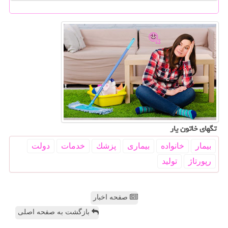
تگهای خاتون یار
بیمار
خانواده
بیماری
پزشك
خدمات
دولت
رپورتاژ
تولید
صفحه اخبار
بازگشت به صفحه اصلی