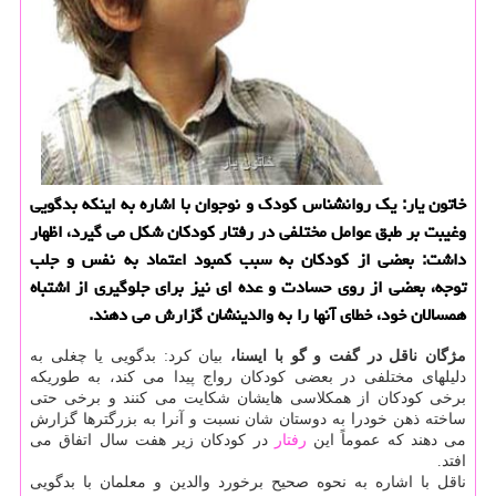
خاتون یار: یك روانشناس كودك و نوجوان با اشاره به اینكه بدگویی
وغیبت بر طبق عوامل مختلفی در رفتار كودكان شكل می گیرد، اظهار
داشت: بعضی از كودكان به سبب كمبود اعتماد به نفس و جلب
توجه، بعضی از روی حسادت و عده ای نیز برای جلوگیری از اشتباه
همسالان خود، خطای آنها را به والدینشان گزارش می دهند.
مژگان ناقل در گفت و گو با ایسنا،
بیان كرد: بدگویی یا چغلی به
دلیلهای مختلفی در بعضی كودكان رواج پیدا می كند، به طوریكه
برخی كودكان از همكلاسی هایشان شكایت می كنند و برخی حتی
ساخته ذهن خودرا به دوستان شان نسبت و آنرا به بزرگترها گزارش
می دهند كه عموماً این
رفتار
در كودكان زیر هفت سال اتفاق می
افتد.
ناقل با اشاره به نحوه صحیح برخورد والدین و معلمان با بدگویی